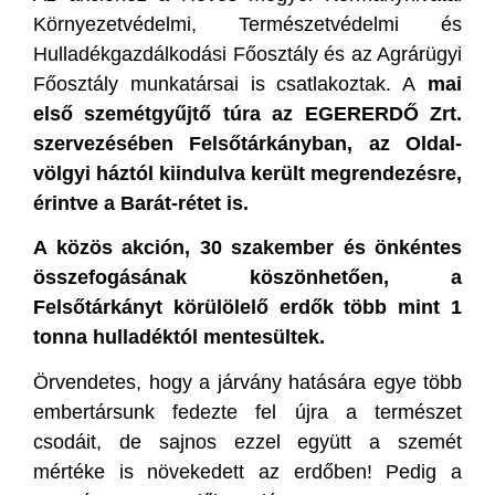
Környezetvédelmi, Természetvédelmi és
Hulladékgazdálkodási Főosztály és az Agrárügyi
Főosztály munkatársai is csatlakoztak. A
mai
első szemétgyűjtő túra az EGERERDŐ Zrt.
szervezésében Felsőtárkányban, az Oldal-
völgyi háztól kiindulva került megrendezésre,
érintve a Barát-rétet is.
A közös akción, 30 szakember és önkéntes
összefogásának köszönhetően, a
Felsőtárkányt körülölelő erdők több mint 1
tonna hulladéktól mentesültek.
Örvendetes, hogy a járvány hatására egye több
embertársunk fedezte fel újra a természet
csodáit, de sajnos ezzel együtt a szemét
mértéke is növekedett az erdőben! Pedig a