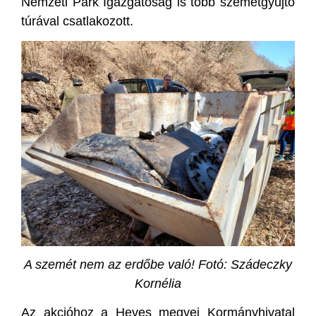
Nemzeti Park Igazgatóság is több szemétgyűjtő
túrával csatlakozott.
A szemét nem az erdőbe való! Fotó: Szádeczky
Kornélia
Az akcióhoz a Heves megyei Kormányhivatal