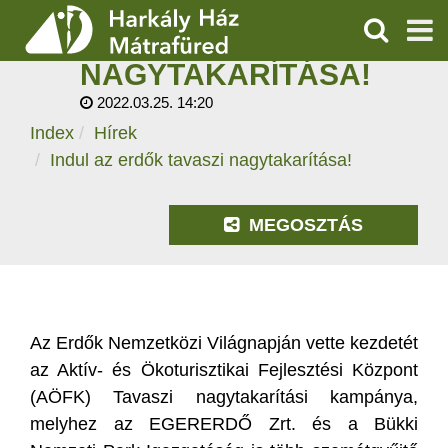
INDUL AZ ERDŐK
TAVASZI
KERESÉS
NAGYTAKARÍTÁSA!
SZOLGÁLTATÁSOK
2022.03.25. 14:20
Index
Hírek
PROGRAMOK
Indul az erdők tavaszi nagytakarítása!
HÍREK
MEGOSZTÁS
RÓLUNK
ÁRAK, NYITVATARTÁS
Az Erdők Nemzetközi Világnapján vette kezdetét
az Aktív- és Ökoturisztikai Fejlesztési Központ
(AÖFK) Tavaszi nagytakarítási kampánya,
melyhez az EGERERDŐ Zrt. és a Bükki