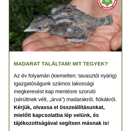
MADARAT TALÁLTAM! MIT TEGYEK?
Az év folyamán (kiemelten: tavasztól nyárig)
Igazgatóságunk számos lakossági
megkeresést kap mentésre szoruló
(sérültnek vélt, „árva”) madarakról, fiókákról.
Kérjük, olvassa el összeállításunkat,
mielőtt kapcsolatba lép velünk, és
tájékozottságával segítsen másnak is!