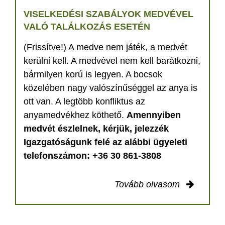
VISELKEDÉSI SZABÁLYOK MEDVÉVEL
VALÓ TALÁLKOZÁS ESETÉN
(Frissítve!) A medve nem játék, a medvét
kerülni kell. A medvével nem kell barátkozni,
bármilyen korú is legyen. A bocsok
közelében nagy valószínűséggel az anya is
ott van. A legtöbb konfliktus az
anyamedvékhez köthető.
Amennyiben
medvét észlelnek, kérjük, jelezzék
Igazgatóságunk felé az alábbi ügyeleti
telefonszámon: +36 30 861-3808
Tovább olvasom