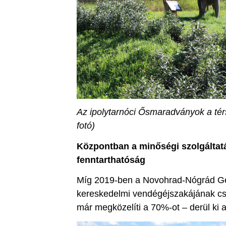
Az ipolytarnóci Ősmaradványok a tér
fotó)
Központban a minőségi szolgáltat
fenntarthatóság
Míg 2019-ben a Novohrad-Nógrád G
kereskedelmi vendégéjszakájának csak
már megközelíti a 70%-ot – derül ki a