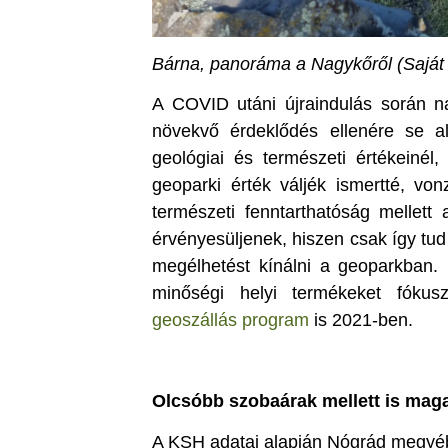
Bárna, panoráma a Nagykőről (Saját 
A COVID utáni újraindulás során nag
növekvő érdeklődés ellenére se al
geológiai és természeti értékeiné
geoparki érték váljék ismertté, v
természeti fenntarthatóság mellett
érvényesüljenek, hiszen csak így tud
megélhetést kínálni a geoparkban. 
minőségi helyi termékeket fóku
geoszállás program
is 2021-ben.
Olcsóbb szobaárak mellett is mag
A KSH adatai alapján Nógrád megyé