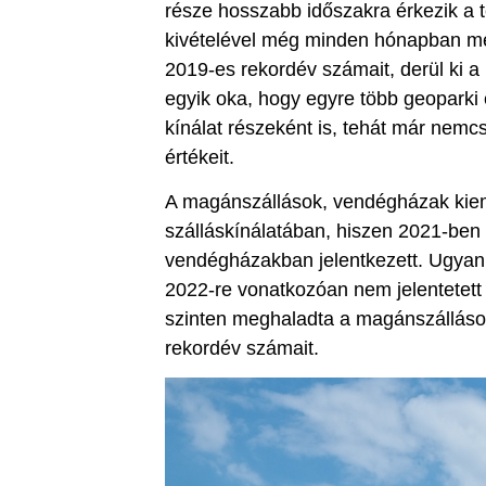
része hosszabb időszakra érkezik a 
kivételével még minden hónapban meg
2019-es rekordév számait, derül ki a
egyik oka, hogy egyre több geoparki é
kínálat részeként is, tehát már nemcs
értékeit.
A magánszállások, vendégházak kiem
szálláskínálatában, hiszen 2021-ben
vendégházakban jelentkezett. Ugya
2022-re vonatkozóan nem jelentetet
szinten meghaladta a magánszálláso
rekordév számait.