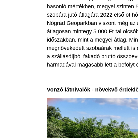
hasonló mértékben, megyei szinten 5
szobára jutó átlagára 2022 első öt 
Nógrád Geoparkban viszont még az á
átlagosan mintegy 5.000 Ft-tal olcs
időszakban, mint a megyei átlag. Min
megnövekedett szobaárak mellett is é
a szállásdíjból fakadó bruttó összbev
harmadával magasabb lett a befolyt 
Vonzó látnivalók - növekvő érdekl