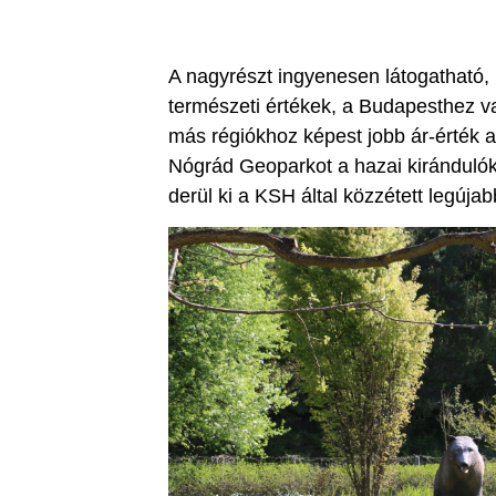
A nagyrészt ingyenesen látogatható, 
természeti értékek, a Budapesthez v
más régiókhoz képest jobb ár-érték 
Nógrád Geoparkot a hazai kirándulók
derül ki a KSH által közzétett legúja