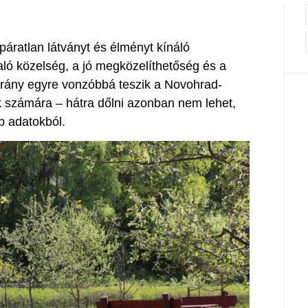
páratlan látványt és élményt kínáló
aló közelség, a jó megközelíthetőség és a
arány egyre vonzóbbá teszik a Novohrad-
 számára – hátra dőlni azonban nem lehet,
bb adatokból.