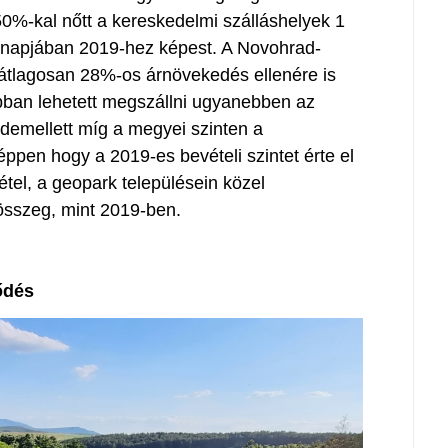
0%-kal nőtt a kereskedelmi szálláshelyek 1
hónapjában 2019-hez képest. A Novohrad-
tlagosan 28%-os árnövekedés ellenére is
óbban lehetett megszállni ugyanebben az
demellett míg a megyei szinten a
ppen hogy a 2019-es bevételi szintet érte el
étel, a geopark településein közel
összeg, mint 2019-ben.
ődés