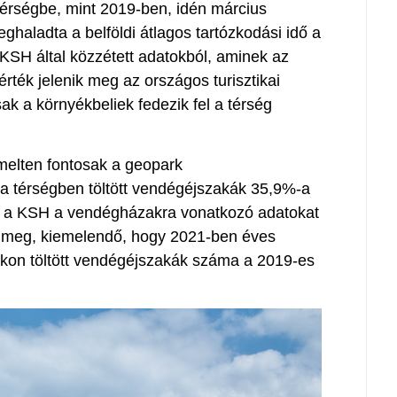
térségbe, mint 2019-ben, idén március
haladta a belföldi átlagos tartózkodási idő a
 KSH által közzétett adatokból, aminek az
rték jelenik meg az országos turisztikai
ak a környékbeliek fedezik fel a térség
elten fontosak a geopark
 a térségben töltött vendégéjszakák 35,9%-a
n a KSH a vendégházakra vonatkozó adatokat
t meg, kiemelendő, hogy 2021-ben éves
kon töltött vendégéjszakák száma a 2019-es