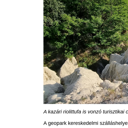
A kazári riolittufa is vonzó turisztikai 
A geopark kereskedelmi szálláshelyei