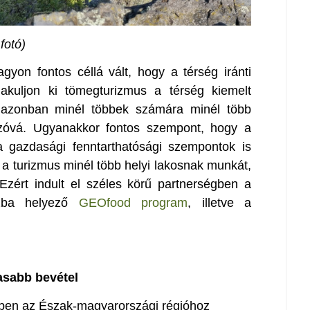
fotó)
yon fontos céllá vált, hogy a térség iránti
akuljon ki tömegturizmus a térség kiemelt
l, azonban minél többek számára minél több
onzóvá. Ugyanakkor fontos szempont, hogy a
 a gazdasági fenntarthatósági szempontok is
 a turizmus minél több helyi lakosnak munkát,
Ezért indult el széles körű partnerségben a
szba helyező
GEOfood program
, illetve a
asabb bevétel
ben az Észak-magyarországi régióhoz