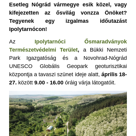
Esetleg Nógrád vármegye esik közel, vagy
kifejezetten az ősvilág vonzza Önöket?
Tegyenek egy izgalmas időutazást
Ipolytarnócon!
Az
Ipolytarnóci Ősmaradványok
Természetvédelmi Terület
,
a Bükki Nemzeti
Park Igazgatóság és a Novohrad-Nógrád
UNESCO Globális Geopark geoturisztikai
központja a tavaszi szünet ideje alatt,
április 18-
27.
között
9.00 - 16.00
óráig várja látogatóit.