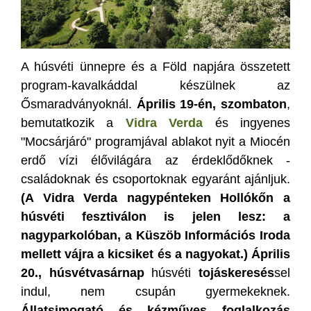
A húsvéti ünnepre és a Föld napjára összetett
program-kavalkáddal készülnek az
Ősmaradványoknál.
Április 19-én, szombaton
,
bemutatkozik a
Vidra Verda
és ingyenes
"Mocsárjáró" programjával ablakot nyit a Miocén
erdő vízi élővilágára az érdeklődőknek -
családoknak és csoportoknak egyaránt ajánljuk.
(A Vidra Verda nagypénteken Hollókőn a
húsvéti fesztiválon is jelen lesz: a
nagyparkolóban, a Küszöb Információs Iroda
mellett vájra a kicsiket és a nagyokat.)
Április
20.
, húsvétvasárnap
húsvéti
tojáskeresés
sel
indul, nem csupán gyermekeknek.
Állatsimogató és kézműves foglalkozás