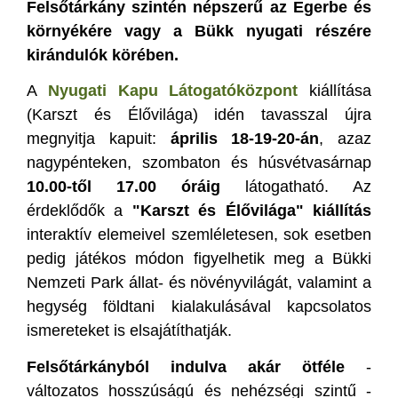
Felsőtárkány szintén népszerű az Egerbe és
környékére vagy a Bükk nyugati részére
kirándulók körében.
A
Nyugati Kapu Látogatóközpont
kiállítása
(Karszt és Élővilága) idén tavasszal újra
megnyitja kapuit:
április 18-19-20-án
, azaz
nagypénteken, szombaton és húsvétvasárnap
10.00-től 17.00 óráig
látogatható. Az
érdeklődők a
"Karszt és Élővilága" kiállítás
interaktív elemeivel szemléletesen, sok esetben
pedig játékos módon figyelhetik meg a Bükki
Nemzeti Park állat- és növényvilágát, valamint a
hegység földtani kialakulásával kapcsolatos
ismereteket is elsajátíthatják.
Felsőtárkányból indulva akár ötféle
-
változatos hosszúságú és nehézségi szintű -