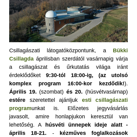
Csillagászati látogatóközpontunk, a
Bükki
Csillagda
áprilisban szerdától vasárnapig várja
a csillagászat és űrkutatás világa iránt
érdeklődőket
9:30-tól 18:00-ig, (az utolsó
komplex program 16:00-kor kezdődik!
).
Április 19.
(szombat)
és 20.
(húsvétvasárnap)
estére
szeretettel ajánljuk
esti csillagászati
program
unkat is. Előzetes jegyvásárlás
javasolt, amire honlapjukon keresztül van
lehetőség. A
húsvéti ünnepek ideje alatt -
április 18-21.
-
kézműves foglalkozások