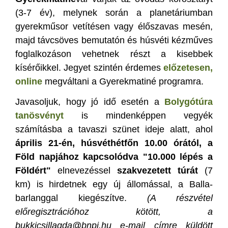
(3-7 év), melynek során a planetáriumban
gyerekműsor vetítésen vagy élőszavas mesén,
majd távcsöves bemutatón és húsvéti kézműves
foglalkozáson vehetnek részt a kisebbek
kísérőikkel. Jegyet szintén érdemes
előzetesen,
online
megváltani a Gyerekmatiné programra.
Javasoljuk, hogy jó idő esetén a
Bolygótúra
tanösvényt
is mindenképpen vegyék
számításba a tavaszi szünet ideje alatt, ahol
április 21-én, húsvéthétfőn 10.00 órától, a
Föld napjához kapcsolódva "10.000 lépés a
Földért"
elnevezéssel
szakvezetett túrát
(7
km) is hirdetnek egy új állomással, a Balla-
barlanggal kiegészítve.
(A részvétel
előregisztrációhoz kötött, a
bukkicsillagda@bnpi.hu e-mail címre küldött