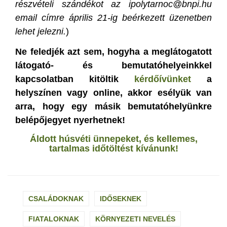
részvételi szándékot az ipolytarnoc@bnpi.hu
email címre április 21-ig beérkezett üzenetben
lehet jelezni.
)
Ne feledjék azt sem, hogyha a meglátogatott
látogató- és bemutatóhelyeinkkel
kapcsolatban kitöltik
kérdőívünket
a
helyszínen vagy online, akkor esélyük van
arra, hogy egy másik bemutatóhelyünkre
belépőjegyet nyerhetnek!
Áldott húsvéti ünnepeket, és kellemes,
tartalmas időtöltést kívánunk!
CSALÁDOKNAK
IDŐSEKNEK
FIATALOKNAK
KÖRNYEZETI NEVELÉS