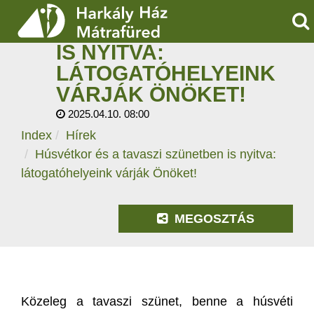
HÚSVÉTKOR ÉS A
TAVASZI SZÜNETBEN
KE
IS NYITVA:
SZOLGÁLTATÁSOK
LÁTOGATÓHELYEINK
VÁRJÁK ÖNÖKET!
PROGRAMOK
2025.04.10. 08:00
HÍREK
Index
Hírek
Húsvétkor és a tavaszi szünetben is nyitva:
RÓLUNK
látogatóhelyeink várják Önöket!
ÁRAK, NYITVATARTÁS
MEGOSZTÁS
Közeleg a tavaszi szünet, benne a húsvéti