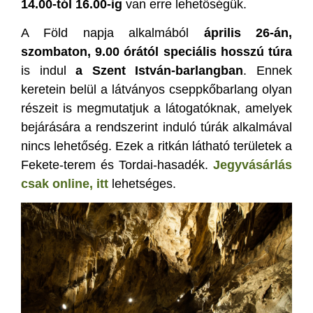
14.00-tól 16.00-ig
van erre lehetőségük.
A Föld napja alkalmából
április 26-án,
szombaton, 9.00 órától speciális hosszú túra
is indul
a Szent István-barlangban
. Ennek
keretein belül a látványos cseppkőbarlang olyan
részeit is megmutatjuk a látogatóknak, amelyek
bejárására a rendszerint induló túrák alkalmával
nincs lehetőség. Ezek a ritkán látható területek a
Fekete-terem és Tordai-hasadék.
Jegyvásárlás
csak online, itt
lehetséges.