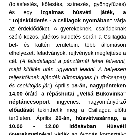
(tojásfestés, kőfestés, színezés, gyöngyfűzés)
és egy
izgalmas húsvéti játék, a
"Tojásküldetés - a csillagok nyomában"
várja
az érdeklődőket. A gyerekeknek, családoknak
szóló közös, játékos küldetés során a Csillagda
bel- és kültéri területein, több állomáson
elhelyezett feladványok, rejtvények megfejtése a
cél. (
A feladatlapot a pénztárnál lehet felvenni,
majd kitöltés után ugyanott leadni. A helyesen
teljesítőknek ajándék hűtőmágnes (1 db/csapat)
és csokitojás jár.
) Április
18-án, nagypénteken
14.00
órától
a répáshutai „Velká Bukovinka"
néptánccsoport
ingyenes, hagyományőrző
előadását
tekinthetik meg a Csillagda előtti
területen. Április
20-án, húsvétvasárnap, a
10.00 - 12.00 idősávban Húsvéti
Gyerekmatiné
val várják az óvodás korosztályt