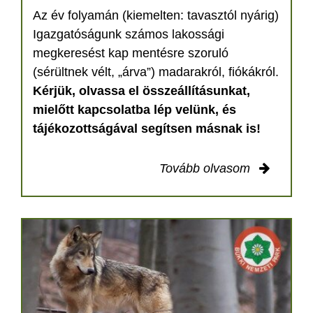
Az év folyamán (kiemelten: tavasztól nyárig)
Igazgatóságunk számos lakossági
megkeresést kap mentésre szoruló
(sérültnek vélt, „árva”) madarakról, fiókákról.
Kérjük, olvassa el összeállításunkat,
mielőtt kapcsolatba lép velünk, és
tájékozottságával segítsen másnak is!
Tovább olvasom