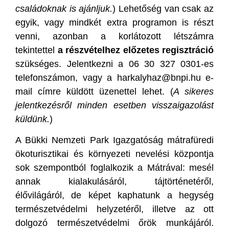
családoknak is ajánljuk.
) Lehetőség van csak az
egyik, vagy mindkét extra programon is részt
venni, azonban a korlátozott létszámra
tekintettel
a részvételhez előzetes regisztráció
szükséges. Jelentkezni a 06 30 327 0301-es
telefonszámon, vagy a harkalyhaz@bnpi.hu e-
mail címre küldött üzenettel lehet. (
A sikeres
jelentkezésről minden esetben visszaigazolást
küldünk.
)
A Bükki Nemzeti Park Igazgatóság mátrafüredi
ökoturisztikai és környezeti nevelési központja
sok szempontból foglalkozik a Mátrával: mesél
annak kialakulásáról, tájtörténetéről,
élővilágáról, de képet kaphatunk a hegység
természetvédelmi helyzetéről, illetve az ott
dolgozó természetvédelmi őrök munkájáról.