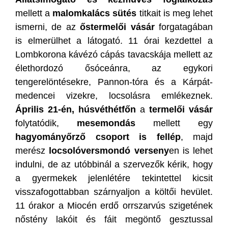
mellett a
malomkalács sütés
titkait is meg lehet
ismerni, de az
őstermelői vásár
forgatagában
is elmerülhet a látogató. 11 órai kezdettel a
Lombkorona kávézó cápás tavacskája mellett az
élethordozó ősóceánra, az egykori
tengerelöntésekre, Pannon-tóra és a Kárpát-
medencei vizekre, locsolásra emlékeznek.
Április 21-én, húsvéthétfőn
a
termelői vásár
folytatódik,
mesemondás
mellett egy
hagyományőrző csoport is fellép
, majd
merész
locsolóversmondó verseny
en is lehet
indulni, de az utóbbinál a szervezők kérik, hogy
a gyermekek jelenlétére tekintettel kicsit
visszafogottabban szárnyaljon a költői hevület.
11 órakor a Miocén erdő orrszarvús szigetének
nőstény lakóit és fáit megöntő gesztussal