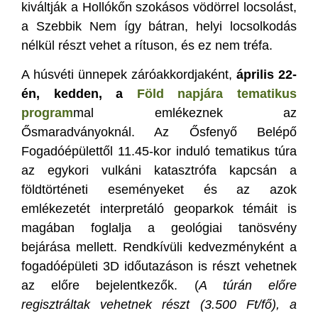
kiváltják a Hollókőn szokásos vödörrel locsolást,
a Szebbik Nem így bátran, helyi locsolkodás
nélkül részt vehet a rítuson, és ez nem tréfa.
A húsvéti ünnepek záróakkordjaként,
április 22-
én, kedden, a
Föld napjára tematikus
program
mal emlékeznek az
Ősmaradványoknál. Az Ősfenyő Belépő
Fogadóépülettől 11.45-kor induló tematikus túra
az egykori vulkáni katasztrófa kapcsán a
földtörténeti eseményeket és az azok
emlékezetét interpretáló geoparkok témáit is
magában foglalja a geológiai tanösvény
bejárása mellett. Rendkívüli kedvezményként a
fogadóépületi 3D időutazáson is részt vehetnek
az előre bejelentkezők. (
A túrán előre
regisztráltak vehetnek részt (3.500 Ft/fő), a