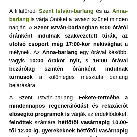
A lillafüredi
Szent István-barlang
és az
Anna-
barlang
is várja Önöket a tavaszi szünet minden
napján. A
Szent István-barlangban 9:00 órától
óránként indulnak szakvezetett túrák, az
utolsó csoport még 17:00-kor nekivághat
a
mélynek. Az
Anna-barlang
egy órával később,
vagyis
10:00 órakor nyit, s 16:00 órával
bezárólag szintén óránként indulnak
turnusok
a különleges mésztufa barlang
bejárására.
A Szent István-barlang
Fekete-termébe a
mindennapos regenerálódást és relaxációt
elő
segítő programok is
várják az érdeklődőket:
felnőttek
számára
hétfőtől vasárnapig 10.00-
től 12.00-ig, gyerekeknek hétfőtől vasárnapig