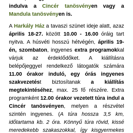
indulva a
Cincér tanösvény
en vagy a
Mandula tanösvény
en is.
A
Harkály Ház
a tavaszi szünet ideje alatt, azaz
április 18-27.
között
10.00 - 16.00
óráig tart
nyitva. A húsvéti hosszú hétvégén,
április 19-
én, szombaton
, ingyenes
extra programok
kal
várjuk az érdeklődőket. A kiállításra
belépőjeggyel rendelkező látogatók számára
11.00 órakor induló, egy órás ingyenes
szakvezetés
t biztosítanak
a kiállítás
megtekintéséhez
, max. 25 fő részére. Extra
programként
12.00 órakor vezetett túra indul a
Cincér tanösvényen
, melyen a részvétel
szintén ingyenes. (
A túra hossza 3,5 km,
időtartama kb. 2 óra. Könnyű túra rövid, kissé
meredekebb szakaszokkal, így kisgyermekes