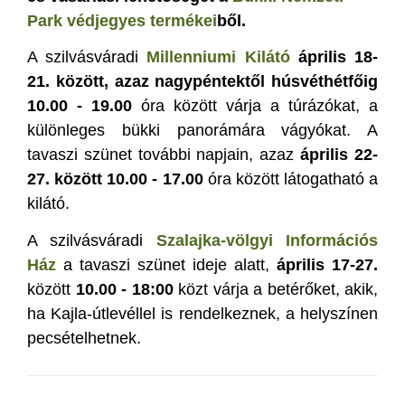
Park védjegyes termékei
ből.
A szilvásváradi
Millenniumi Kilátó
április 18-
21. között, azaz nagypéntektől húsvéthétfőig
10.00 - 19.00
óra között várja a túrázókat, a
különleges bükki panorámára vágyókat. A
tavaszi szünet további napjain, azaz
április 22-
27. között 10.00 - 17.00
óra között látogatható a
kilátó.
A szilvásváradi
Szalajka-völgyi Információs
Ház
a tavaszi szünet ideje alatt,
április 17-27.
között
10.00 - 18:00
közt várja a betérőket, akik,
ha Kajla-útlevéllel is rendelkeznek, a helyszínen
pecsételhetnek.