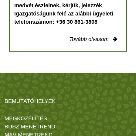
medvét észlelnek, kérjük, jelezzék
Igazgatóságunk felé az alábbi ügyeleti
telefonszámon: +36 30 861-3808
Tovább olvasom
BEMUTATÓHELYEK
MEGKÖZELÍTÉS
BUSZ MENETREND
MÁV MENETREND