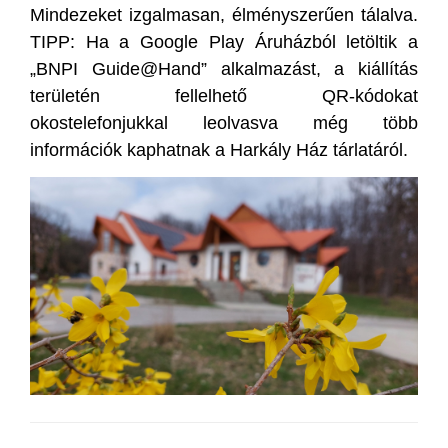
Mindezeket izgalmasan, élményszerűen tálalva.
TIPP: Ha a Google Play Áruházból letöltik a
„BNPI Guide@Hand” alkalmazást, a kiállítás
területén fellelhető QR-kódokat
okostelefonjukkal leolvasva még több
információk kaphatnak a Harkály Ház tárlatáról.