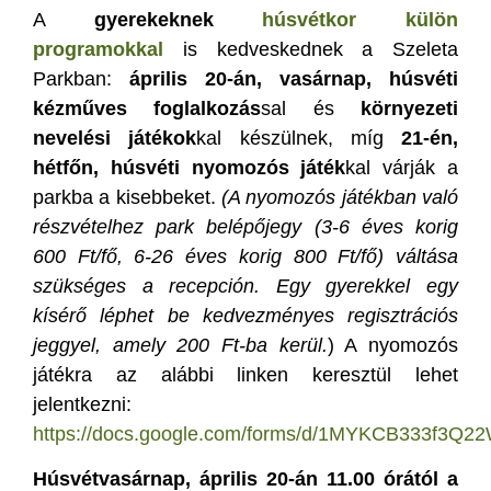
A
gyerekeknek
húsvétkor külön
programokkal
is kedveskednek a Szeleta
Parkban:
április 20-án, vasárnap, húsvéti
kézműves foglalkozás
sal és
környezeti
nevelési játékok
kal készülnek, míg
21-én,
hétfőn, húsvéti nyomozós játék
kal várják a
parkba a kisebbeket.
(A nyomozós játékban való
részvételhez park belépőjegy (3-6 éves korig
600 Ft/fő, 6-26 éves korig 800 Ft/fő) váltása
szükséges a recepción. Egy gyerekkel egy
kísérő léphet be kedvezményes regisztrációs
jeggyel, amely 200 Ft-ba kerül.
) A nyomozós
játékra az alábbi linken keresztül lehet
jelentkezni:
https://docs.google.com/forms/d/1MYKCB333f3Q22W
Húsvétvasárnap, április 20-án 11.00 órától a