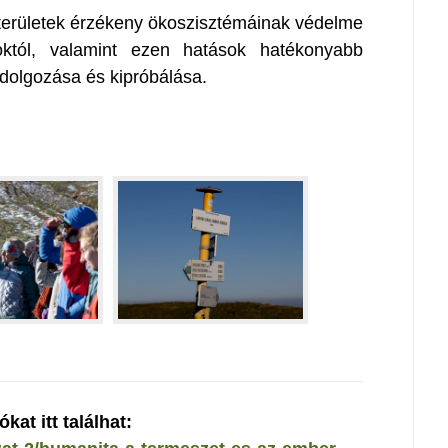
t területek érzékeny ökoszisztémáinak védelme
októl, valamint ezen hatások hatékonyabb
olgozása és kipróbálása.
at itt találhat: