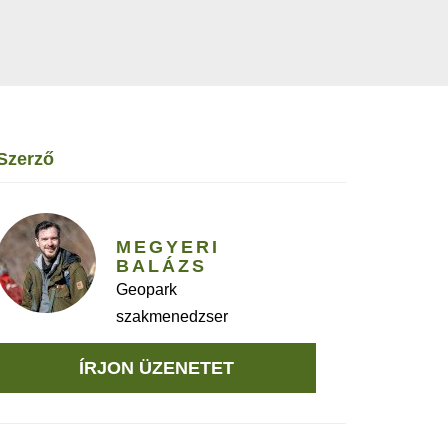
szerző
MEGYERI
BALÁZS
Geopark
szakmenedzser
ÍRJON ÜZENETET