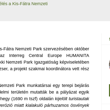
és a Kis-Fátra Nemzeti
s-Fátra Nemzeti Park szervezésében október
k az Interreg Central Europe HUMANITA
kki Nemzeti Park Igazgatóság képviseletében
r, a projekt szakmai koordinátora vett rész
Nemzeti Park munkatársai egy terepi bejárás
elmi területén mutatták be a pályázat egyik
b hegy (1690 m tszf) oldalán
kijelölt turistautak
erózió miatt kialakuló párhuzamos ösvények