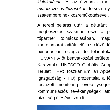
kialakulását,
és az útvonalak mell
mutatkozó változásokat
tervezi ny
szakembereinek közreműködésével.
A terepi bejárás után a délutánt
megbeszélés szakmai része a pro
főpartner tolmácsolásában, maj
koordinátorai adták elő az előző 
periódusban elvégzendő feladato
HUMANITA öt beavatkozási területe
Karavanke UNESCO Globális Geop
Terület - HR; Toszkán-Emilián App
Igazgatóság - HU) prezentálta a f
tervezett monitoring tevékenysége
kommunikációs tevékenységek átbe
bizottság ülésével zárult.