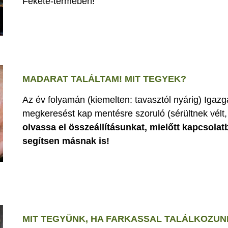
Fekete-termében!
MADARAT TALÁLTAM! MIT TEGYEK?
Az év folyamán (kiemelten: tavasztól nyárig) Iga
megkeresést kap mentésre szoruló (sérültnek vélt, 
olvassa el összeállításunkat, mielőtt kapcsolat
segítsen másnak is!
MIT TEGYÜNK, HA FARKASSAL TALÁLKOZUN