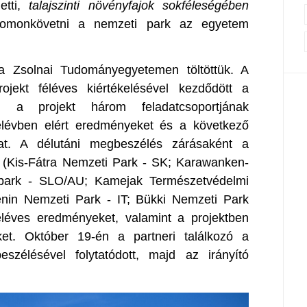
etti,
talajszinti
növényfajok sokféleségében
omonkövetni a nemzeti park az egyetem
 a Zsolnai Tudományegyetemen töltöttük. A
jekt féléves kiértékelésével kezdődött a
d a projekt három feladatcsoportjának
félévben elért eredményeket és a következő
kat. A délutáni megbeszélés zárásaként a
 (Kis-Fátra Nemzeti Park - SK; Karawanken-
ark - SLO/AU; Kamejak Természetvédelmi
enin Nemzeti Park - IT; Bükki Nemzeti Park
éléves eredményeket, valamint a projektben
ket. Október 19-én a partneri találkozó a
szélésével folytatódott, majd az irányító