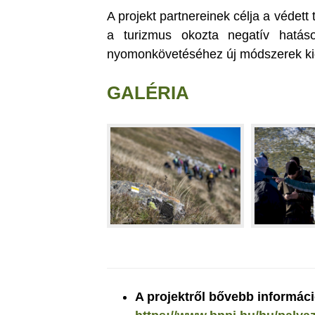
A projekt partnereinek célja a védet
a turizmus okozta negatív hatás
nyomonkövetéséhez új módszerek kid
GALÉRIA
A projektről bővebb információk