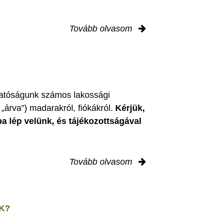
Tovább olvasom
zgatóságunk számos lakossági
„árva”) madarakról, fiókákról.
Kérjük,
ba lép velünk, és tájékozottságával
Tovább olvasom
K?