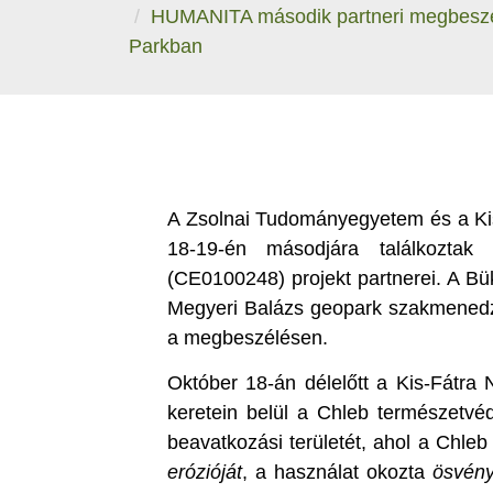
HUMANITA második partneri megbeszél
Parkban
A Zsolnai Tudományegyetem és a Ki
18-19-én másodjára találkozta
(CE0100248) projekt partnerei. A Bü
Megyeri Balázs geopark szakmenedzse
a megbeszélésen.
Október 18-án délelőtt a Kis-Fátra 
keretein belül a Chleb természetvéd
beavatkozási területét, ahol a Chle
erózióját
, a használat okozta
ösvény