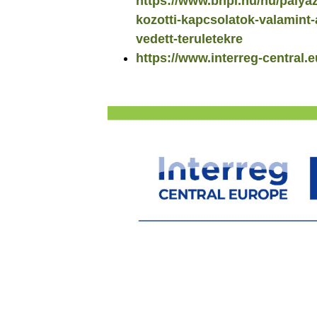
https://www.bnpi.hu/hu/palya
kozotti-kapcsolatok-valamint-
vedett-teruletekre
https://www.interreg-central.