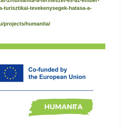
zat-2/humanita-a-termeszet-es-az-ember-
a-turisztikai-tevekenysegek-hatasa-a-
eu/projects/humanita/