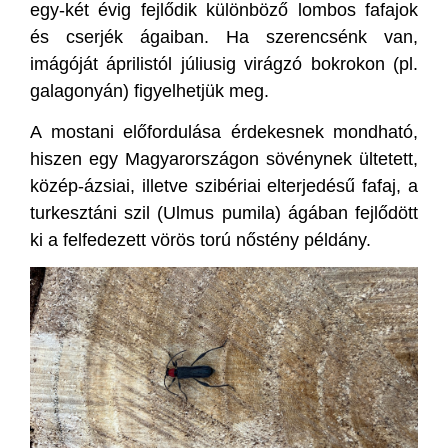
egy-két évig fejlődik különböző lombos fafajok
és cserjék ágaiban. Ha szerencsénk van,
imágóját áprilistól júliusig virágzó bokrokon (pl.
galagonyán) figyelhetjük meg.
A mostani előfordulása érdekesnek mondható,
hiszen egy Magyarországon sövénynek ültetett,
közép-ázsiai, illetve szibériai elterjedésű fafaj, a
turkesztáni szil (Ulmus pumila) ágában fejlődött
ki a felfedezett vörös torú nőstény példány.