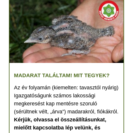
MADARAT TALÁLTAM! MIT TEGYEK?
Az év folyamán (kiemelten: tavasztól nyárig)
Igazgatóságunk számos lakossági
megkeresést kap mentésre szoruló
(sérültnek vélt, „árva”) madarakról, fiókákról.
Kérjük, olvassa el összeállításunkat,
mielőtt kapcsolatba lép velünk, és