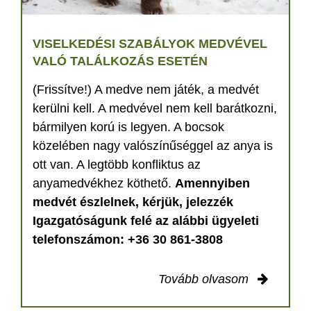
VISELKEDÉSI SZABÁLYOK MEDVÉVEL
VALÓ TALÁLKOZÁS ESETÉN
(Frissítve!) A medve nem játék, a medvét
kerülni kell. A medvével nem kell barátkozni,
bármilyen korú is legyen. A bocsok
közelében nagy valószínűséggel az anya is
ott van. A legtöbb konfliktus az
anyamedvékhez köthető.
Amennyiben
medvét észlelnek, kérjük, jelezzék
Igazgatóságunk felé az alábbi ügyeleti
telefonszámon: +36 30 861-3808
Tovább olvasom