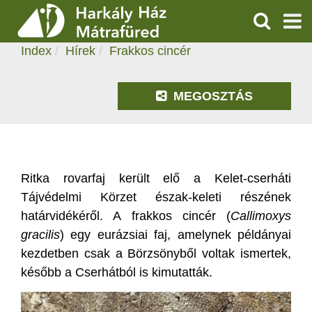
FRAKKOS CINCÉR
KERESÉS
2026.02.16. 12:49
Index
Hírek
Frakkos cincér
SZOLGÁLTATÁSOK
PROGRAMOK
MEGOSZTÁS
HÍREK
RÓLUNK
Ritka rovarfaj került elő a Kelet-cserháti
Tájvédelmi Körzet észak-keleti részének
ÁRAK, NYITVATARTÁS
határvidékéről. A frakkos cincér (
Callimoxys
gracilis
) egy eurázsiai faj, amelynek példányai
kezdetben csak a Börzsönyből voltak ismertek,
később a Cserhátból is kimutatták.