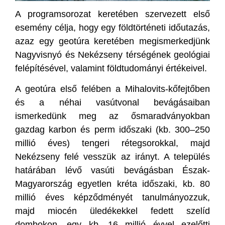
A programsorozat keretében szervezett első
esemény célja, hogy egy földtörténeti időutazás,
azaz egy geotúra keretében megismerkedjünk
Nagyvisnyó és Nekézseny térségének geológiai
felépítésével, valamint földtudományi értékeivel.
A geotúra első felében a Mihalovits-kőfejtőben
és a néhai vasútvonal bevágásaiban
ismerkedünk meg az ősmaradványokban
gazdag karbon és perm időszaki (kb. 300–250
millió éves) tengeri rétegsorokkal, majd
Nekézseny felé vesszük az irányt. A település
határában lévő vasúti bevágásban Észak-
Magyarország egyetlen kréta időszaki, kb. 80
millió éves képződményét tanulmányozzuk,
majd miocén üledékekkel fedett szelíd
dombokon, egy kb. 16 millió évvel ezelőtti