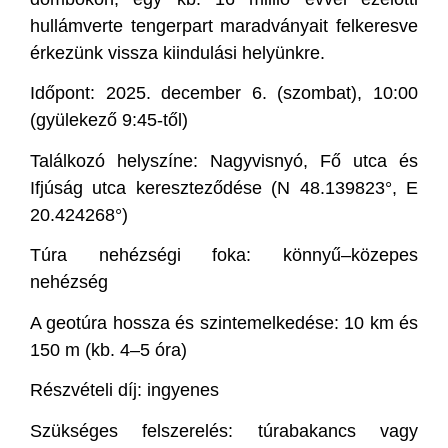
hullámverte tengerpart maradványait felkeresve
érkezünk vissza kiindulási helyünkre.
Időpont: 2025. december 6. (szombat), 10:00
(gyülekező 9:45-től)
Találkozó helyszíne: Nagyvisnyó, Fő utca és
Ifjúság utca kereszteződése (N 48.139823°, E
20.424268°)
Túra nehézségi foka: könnyű–közepes
nehézség
A geotúra hossza és szintemelkedése: 10 km és
150 m (kb. 4–5 óra)
Részvételi díj: ingyenes
Szükséges felszerelés: túrabakancs vagy