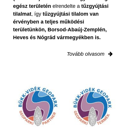
egész területén
elrendelte a
tűzgyújtási
tilalmat
, így
tűzgyújtási tilalom van
érvényben
a teljes működési
területünkön, Borsod-Abaúj-Zemplén,
Heves és Nógrád vármegyékben is.
Tovább olvasom