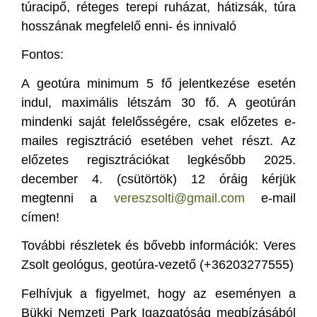
túracipő, réteges terepi ruházat, hátizsák, túra
hosszának megfelelő enni- és innivaló
Fontos:
A geotúra minimum 5 fő jelentkezése esetén
indul, maximális létszám 30 fő. A geotúrán
mindenki saját felelősségére, csak előzetes e-
mailes regisztráció esetében vehet részt. Az
előzetes regisztrációkat legkésőbb 2025.
december 4. (csütörtök) 12 óráig kérjük
megtenni a
vereszsolti@gmail.com
e-mail
címen!
További részletek és bővebb információk: Veres
Zsolt geológus, geotúra-vezető (+36203277555)
Felhívjuk a figyelmet, hogy az eseményen a
Bükki Nemzeti Park Igazgatóság megbízásából