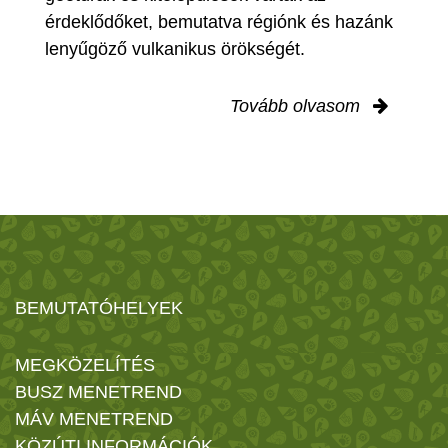
érdeklődőket, bemutatva régiónk és hazánk
lenyűgöző vulkanikus örökségét.
Tovább olvasom
BEMUTATÓHELYEK
MEGKÖZELÍTÉS
BUSZ MENETREND
MÁV MENETREND
KÖZÚTI INFORMÁCIÓK