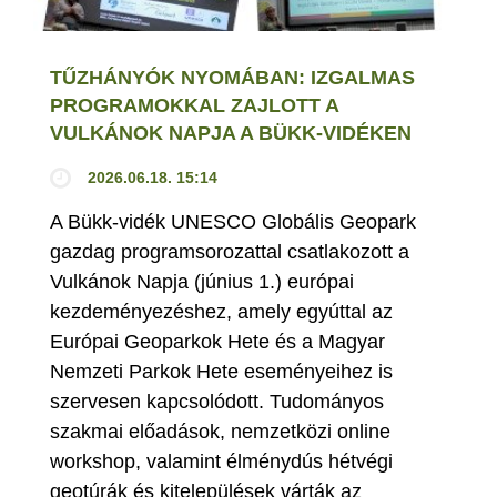
TŰZHÁNYÓK NYOMÁBAN: IZGALMAS
PROGRAMOKKAL ZAJLOTT A
VULKÁNOK NAPJA A BÜKK-VIDÉKEN
2026.06.18. 15:14
A Bükk-vidék UNESCO Globális Geopark
gazdag programsorozattal csatlakozott a
Vulkánok Napja (június 1.) európai
kezdeményezéshez, amely egyúttal az
Európai Geoparkok Hete és a Magyar
Nemzeti Parkok Hete eseményeihez is
szervesen kapcsolódott. Tudományos
szakmai előadások, nemzetközi online
workshop, valamint élménydús hétvégi
geotúrák és kitelepülések várták az