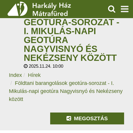
FÖLDTANI
BARANGOLÁSOK
KERESÉS
GEOTÚRA-SOROZAT -
SZOLGÁLTATÁSOK
I. MIKULÁS-NAPI
GEOTÚRA
PROGRAMOK
NAGYVISNYÓ ÉS
HÍREK
NEKÉZSENY KÖZÖTT
2025.11.24. 10:00
RÓLUNK
Index
Hírek
Földtani barangolások geotúra-sorozat - I.
ÁRAK, NYITVATARTÁS
Mikulás-napi geotúra Nagyvisnyó és Nekézseny
között
MEGOSZTÁS