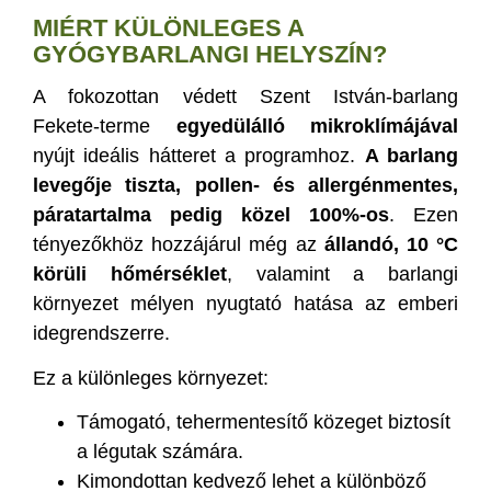
MIÉRT KÜLÖNLEGES A
GYÓGYBARLANGI HELYSZÍN?
A fokozottan védett Szent István-barlang
Fekete-terme
egyedülálló mikroklímájával
nyújt ideális hátteret a programhoz.
A barlang
levegője tiszta, pollen- és allergénmentes,
páratartalma pedig közel 100%-os
. Ezen
tényezőkhöz hozzájárul még az
állandó, 10 °C
körüli hőmérséklet
, valamint a barlangi
környezet mélyen nyugtató hatása az emberi
idegrendszerre.
Ez a különleges környezet:
Támogató, tehermentesítő közeget biztosít
a légutak számára.
Kimondottan kedvező lehet a különböző