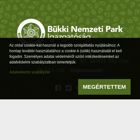
Az oldal cookie-kat használ a legjobb szolgáltatás nyújtásához. A
honlap további használatához a cookie-k (sütik) használatát el kell
fogadni. Személyes adatai védelméről szóló intézkedéseinket az
Cím: 3304 Eger, Sánc u. 6. Tel: 36/411-581 Fax:
adatvédelmi szabályzatban ismertetjük.
36/412-791 -
Impresszum
Adatvédelmi szabályzat
MEGÉRTETTEM