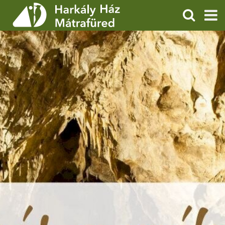
KERESÉS
SZOLGÁLTATÁSOK
PROGRAMOK
HÍREK
RÓLUNK
ÁRAK, NYITVATARTÁS