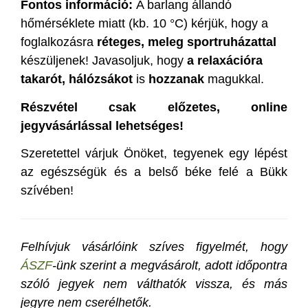
Fontos információ:
A barlang állandó
hőmérséklete miatt (kb. 10 °C) kérjük, hogy a
foglalkozásra
réteges, meleg sportruházattal
készüljenek! Javasoljuk, hogy
a relaxációra
takarót, hálózsákot
is
hozzanak
magukkal.
Részvétel csak előzetes, online
jegyvásárlással lehetséges!
Szeretettel várjuk Önöket, tegyenek egy lépést
az egészségük és a belső béke felé a Bükk
szívében!
Felhívjuk vásárlóink szíves figyelmét, hogy
ÁSZF
-ünk szerint a megvásárolt, adott időpontra
szóló jegyek nem válthatók vissza, és más
jegyre nem cserélhetők.