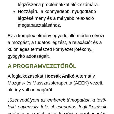
légzőszervi problémákkal élők számára.
Hozzájárul a könnyedebb, nyugodtabb
légzésélmény és a mélyebb relaxáció
megtapasztalásához.
Ez a komplex élmény egyedülálló módon ötvözi
a mozgást, a tudatos légzést, a relaxációt és a
különleges természeti környezet jótékony,
gyógyító adottságait.
A PROGRAMVEZETŐRŐL
A foglalkozásokat
Hocsák Anikó
Alternatív
Mozgás- és Masszázsterapeuta (ÁEEK) vezeti,
aki így vall önmagáról:
„Szenvedélyem az emberek támogatása a testi-
lelki egyensúly felé. A csoportos foglalkozások
során a mozgást és a légzést összehangolva