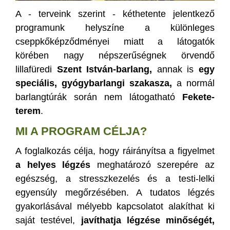
A - terveink szerint - kéthetente jelentkező
programunk helyszíne a különleges
cseppkőképződményei miatt a látogatók
körében nagy népszerűségnek örvendő
lillafüredi
Szent István-barlang,
annak is
egy
speciális,
gyógybarlangi szakasza,
a normál
barlangtúrák során nem látogatható
Fekete-
terem
.
MI A PROGRAM CÉLJA?
A foglalkozás célja, hogy ráirányítsa a figyelmet
a helyes légzés
meghatározó szerepére az
egészség, a stresszkezelés és a testi-lelki
egyensúly megőrzésében. A tudatos légzés
gyakorlásával mélyebb kapcsolatot alakíthat ki
saját testével,
javíthatja légzése minőségét,