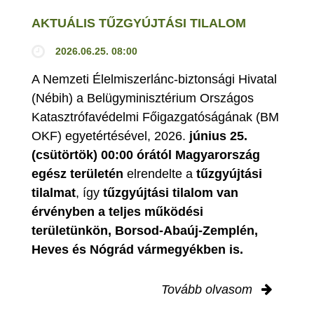
AKTUÁLIS TŰZGYÚJTÁSI TILALOM
2026.06.25. 08:00
A Nemzeti Élelmiszerlánc-biztonsági Hivatal
(Nébih) a Belügyminisztérium Országos
Katasztrófavédelmi Főigazgatóságának (BM
OKF) egyetértésével, 2026.
június 25.
(csütörtök) 00:00 órától Magyarország
egész területén
elrendelte a
tűzgyújtási
tilalmat
, így
tűzgyújtási tilalom van
érvényben
a teljes működési
területünkön, Borsod-Abaúj-Zemplén,
Heves és Nógrád vármegyékben is.
Tovább olvasom