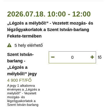
2026.07.18. 10:00 - 12:00
„Légzés a mélyből!” - Vezetett mozgás- és
légzőgyakorlatok a Szent István-barlang
Fekete-termében
5 hely elérhető
Szent István-
fő
barlang -
„Légzés a
mélyből!” jegy
4 900 FT/FŐ
A jegy 1 alkalomra
érvényes a „Légzés a
mélyből!” - Vezetett
mozgás- és
légzőgyakorlatok a
Szent István-barlang