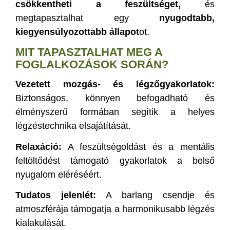
csökkentheti a feszültséget,
és
megtapasztalhat egy
nyugodtabb,
kiegyensúlyozottabb állapot
ot.
MIT TAPASZTALHAT MEG A
FOGLALKOZÁSOK SORÁN?
Vezetett mozgás- és légzőgyakorlatok:
Biztonságos, könnyen befogadható és
élményszerű formában segítik a helyes
légzéstechnika elsajátítását.
Relaxáció:
A feszültségoldást és a mentális
feltöltődést támogató gyakorlatok a belső
nyugalom eléréséért.
Tudatos jelenlét:
A barlang csendje és
atmoszférája támogatja a harmonikusabb légzés
kialakulását.