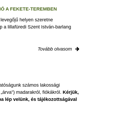
Ó A FEKETE-TEREMBEN
s levegőjű helyen szeretne
 a lillafüredi Szent István-barlang
Tovább olvasom
zgatóságunk számos lakossági
„árva”) madarakról, fiókákról.
Kérjük,
ba lép velünk, és tájékozottságával