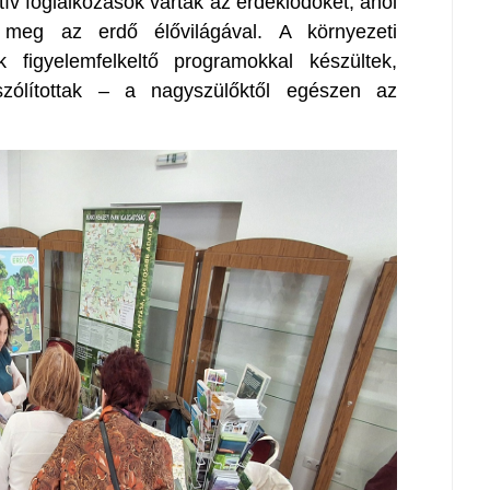
ktív foglalkozások várták az érdeklődőket, ahol
 meg az erdő élővilágával. A környezeti
 figyelemfelkeltő programokkal készültek,
zólítottak – a nagyszülőktől egészen az