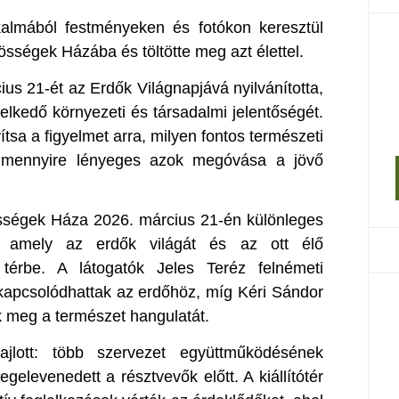
almából festményeken és fotókon keresztül
zösségek Házába és töltötte meg azt élettel.
 21-ét az Erdők Világnapjává nyilvánította,
elkedő környezeti és társadalmi jelentőségét.
tsa a figyelmet arra, milyen fontos természeti
s mennyire lényeges azok megóvása a jövő
össégek Háza 2026. március 21-én különleges
ott, amely az erdők világát és az ott élő
térbe. A látogatók Jeles Teréz felnémeti
kapcsolódhattak az erdőhöz, míg Kéri Sándor
k meg a természet hangulatát.
lott: több szervezet együttműködésének
gelevenedett a résztvevők előtt. A kiállítótér