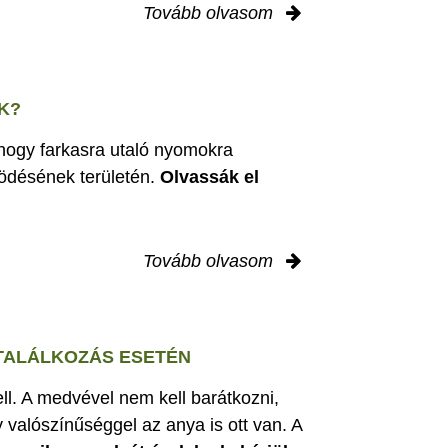
Tovább olvasom
K?
 hogy farkasra utaló nyomokra
ödésének területén.
Olvassák el
Tovább olvasom
 TALÁLKOZÁS ESETÉN
ell. A medvével nem kell barátkozni,
 valószínűséggel az anya is ott van. A