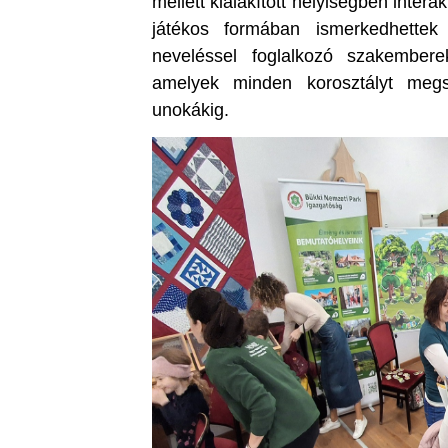
mellett kialakított helyiségben intera
játékos formában ismerkedhettek
neveléssel foglalkozó szakemberek
amelyek minden korosztályt megs
unokákig.