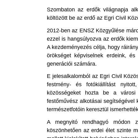
Szombaton az erdők világnapja alk
költözött be az erdő az Egri Civil Kö
2012-ben az ENSZ Közgyűlése március
ezzel is hangsúlyozva az erdők kiem
A kezdeményezés célja, hogy ráirányí
örökséget képviselnek erdeink, é
generációi számára.
E jelesalkalomból az Egri Civil Köz
festmény- és fotókiállítást nyit
közösségeket hozta be a városi 
festőművész alkotásai segítségével 
természetfotóin keresztül ismerhetté
A megnyitó rendhagyó módon zaj
köszönhetően az erdei élet szinte me