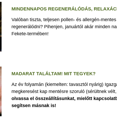
MINDENNAPOS REGENERÁLÓDÁS, RELAXÁCI
Valóban tiszta, teljesen pollen- és allergén-mente
regenerálódni? Pihenjen, januártól akár minden nap
Fekete-termében!
MADARAT TALÁLTAM! MIT TEGYEK?
Az év folyamán (kiemelten: tavasztól nyárig) Iga
megkeresést kap mentésre szoruló (sérültnek vélt, 
olvassa el összeállításunkat, mielőtt kapcsolat
segítsen másnak is!