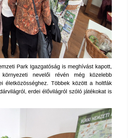
mzeti Park Igazgatóság is meghívást kapott,
 környezeti nevelői révén még közelebb
i életközösséghez. Többek között a holtfák
rvilágról, erdei élővilágról szóló játékokat is