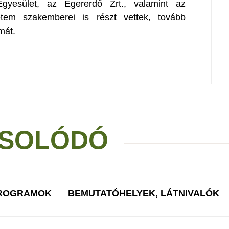
gyesület, az Egererdő Zrt., valamint az
etem szakemberei is részt vettek, tovább
mát.
SOLÓDÓ
PROGRAMOK
BEMUTATÓHELYEK, LÁTNIVALÓK