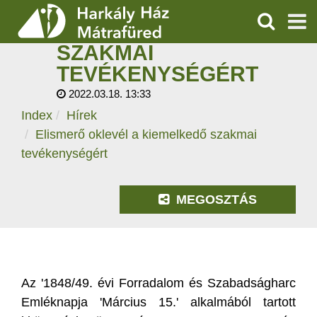
ELISMERŐ OKLEVÉL A
KIEMELKEDŐ
KERESÉS
SZAKMAI
SZOLGÁLTATÁSOK
TEVÉKENYSÉGÉRT
2022.03.18. 13:33
PROGRAMOK
Index
Hírek
HÍREK
Elismerő oklevél a kiemelkedő szakmai
tevékenységért
RÓLUNK
MEGOSZTÁS
ÁRAK, NYITVATARTÁS
Az '1848/49. évi Forradalom és Szabadságharc
Emléknapja 'Március 15.' alkalmából tartott