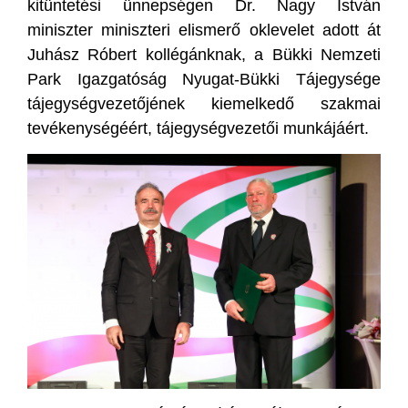
kitüntetési ünnepségen Dr. Nagy István
miniszter miniszteri elismerő oklevelet adott át
Juhász Róbert kollégánknak, a Bükki Nemzeti
Park Igazgatóság Nyugat-Bükki Tájegysége
tájegységvezetőjének kiemelkedő szakmai
tevékenységéért, tájegységvezetői munkájáért.