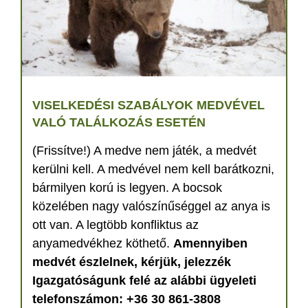
VISELKEDÉSI SZABÁLYOK MEDVÉVEL
VALÓ TALÁLKOZÁS ESETÉN
(Frissítve!) A medve nem játék, a medvét
kerülni kell. A medvével nem kell barátkozni,
bármilyen korú is legyen. A bocsok
közelében nagy valószínűséggel az anya is
ott van. A legtöbb konfliktus az
anyamedvékhez köthető.
Amennyiben
medvét észlelnek, kérjük, jelezzék
Igazgatóságunk felé az alábbi ügyeleti
telefonszámon: +36 30 861-3808