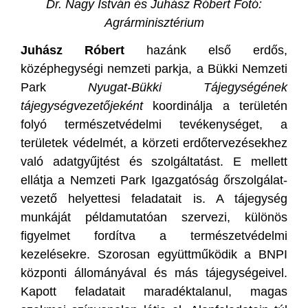
Dr. Nagy István és Juhász Róbert Fotó:
Agrárminisztérium
Juhász Róbert
hazánk első erdős,
középhegységi nemzeti parkja, a Bükki Nemzeti
Park
Nyugat-Bükki Tájegységének
tájegységvezetőjeként
koordinálja a területén
folyó természetvédelmi tevékenységet, a
területek védelmét, a körzeti erdőtervezésekhez
való adatgyűjtést és szolgáltatást. E mellett
ellátja a Nemzeti Park Igazgatóság őrszolgálat-
vezető helyettesi feladatait is. A tájegység
munkáját példamutatóan szervezi, különös
figyelmet fordítva a természetvédelmi
kezelésekre. Szorosan együttműködik a BNPI
központi állományával és más tájegységeivel.
Kapott feladatait maradéktalanul, magas