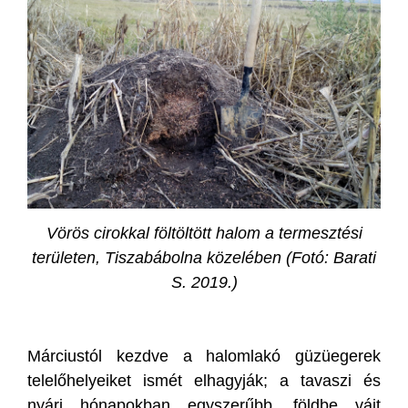
Vörös cirokkal föltöltött halom a termesztési
területen, Tiszabábolna
közelében (Fotó: Barati
S. 2019.)
Márciustól kezdve a halomlakó güzüegerek
telelőhelyeiket ismét elhagyják; a tavaszi és
nyári hónapokban egyszerűbb, földbe vájt