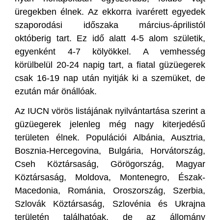
üregekben élnek. Az ekkorra ivarérett egyedek
szaporodási időszaka március-áprilistól
októberig tart. Ez idő alatt 4-5 alom születik,
egyenként 4-7 kölyökkel. A vemhesség
körülbelül 20-24 napig tart, a fiatal güzüegerek
csak 16-19 nap után nyitják ki a szemüket, de
ezután már önállóak.
Az IUCN vörös listájának nyilvántartása szerint a
güzüegerek jelenleg még nagy kiterjedésű
területen élnek. Populációi Albánia, Ausztria,
Bosznia-Hercegovina, Bulgária, Horvátország,
Cseh Köztársaság, Görögország, Magyar
Köztársaság, Moldova, Montenegro, Észak-
Macedonia, Románia, Oroszország, Szerbia,
Szlovák Köztársaság, Szlovénia és Ukrajna
területén találhatóak, de az állomány