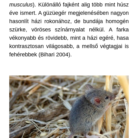
musculus
). Különálló fajként alig több mint húsz
éve ismert. A güzüegér megjelenésében nagyon
hasonlít házi rokonához, de bundája homogén
szürke, vöröses színárnyalat nélkül. A farka
vékonyabb és rövidebb, mint a házi egéré, hasa
kontrasztosan világosabb, a mellső végtagjai is
fehérebbek (Bihari 2004).