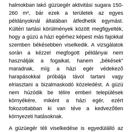
halmokban lakó güzüegér aktivitási sugara 150-
260 m², bár ezek a területek az egyes
példányoknál általában átfedhetik egymást.
Kültéri tartási körülmények között megfigyelték,
hogy a güzü a házi egérhez képest más fajokkal
szemben békésebben viselkedik. A vizsgálatok
során a kézzel megfogott példányai nem
használják a fogaikat, hanem „békések”
maradnak, míg a házi egér védekező
harapásokkal próbálja távol tartani vagy
elriasztani a bizalmaskodó közeledést. A güzü
nem húzódik be télire emberi települések
környékére, miként a házi egér, ezért
fokozottabban ki van téve a kedvezőtlen
környezeti hatásoknak.
A güzüegér téli viselkedése is egyedülálló az