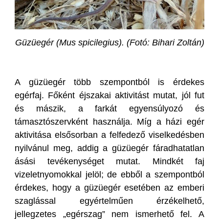
Güzüegér (Mus spicilegius). (Fotó: Bihari Zoltán)
A güzüegér több szempontból is érdekes
egérfaj. Főként éjszakai aktivitást mutat, jól fut
és mászik, a farkát egyensúlyozó és
támasztószervként használja. Míg a házi egér
aktivitása elsősorban a felfedező viselkedésben
nyilvánul meg, addig a güzüegér fáradhatatlan
ásási tevékenységet mutat. Mindkét faj
vizeletnyomokkal jelöl; de ebből a szempontból
érdekes, hogy a güzüegér esetében az emberi
szaglással egyértelműen érzékelhető,
jellegzetes „egérszag” nem ismerhető fel. A