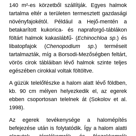
140 m²-es körzetből szállítják. Egyes halmok
tartalma eltér a területen termesztett gazdasági
növényfajokétól. Például a Hejő-mentén a
betakarított kukorica- és napraforgó-táblákon
föltárt halmok kakaslábfű- (
Echinochloa sp
.) és
libatopfajok (
Chenopodium sp
.) terméseit
tartalmazták, míg a Borsodi-Mezőségben feltárt,
vörös cirok tábláiban lévő halmok szinte teljes
egészében cirokkal voltak föltöltve.
A güzük telelőfészke a halom alatt lévő földben,
kb. 90 cm mélyen helyezkedik el, az egerek
ebben csoportosan telelnek át (Sokolov et al.
1998).
Az egerek tevékenysége a halomépítés
befejezése után is folytatódik. Így a halom alatti