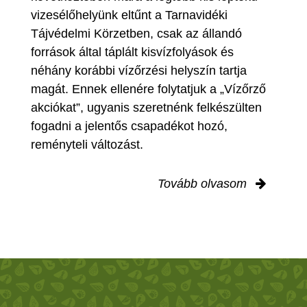
vizesélőhelyünk eltűnt a Tarnavidéki
Tájvédelmi Körzetben, csak az állandó
források által táplált kisvízfolyások és
néhány korábbi vízőrzési helyszín tartja
magát. Ennek ellenére folytatjuk a „Vízőrző
akciókat”, ugyanis szeretnénk felkészülten
fogadni a jelentős csapadékot hozó,
reményteli változást.
Tovább olvasom