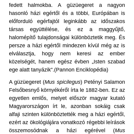
fedett halmokba. A güzüegeret a nagyon
hasonló házi egértől és a többi, Európában is
előforduló egérfajtól leginkább az időszakos
társas együttélése, és ez a maggyűjtő,
halomépítő tulajdonságai különböztetik meg. És
persze a házi egértől mindezen kívül még az is
elválasztja, hogy nem keresi az ember
közelségét, hanem egész évben „Isten szabad
ege alatt tanyázik”.(Pannon Enciklopédia)
A güzüegeret (
Mus spicilegus
) Petényi Salamon
Felsőbesnyő környékéről írta le 1882-ben. Ez az
egyetlen emlős, melyet először magyar kutató
Magyarországon írt le, azonban sokáig csak
alfaji szinten különböztették meg a házi egértől,
ezért az ökológiájára vonatkozó régebbi leírások
összemosódnak a házi egérével (
Mus