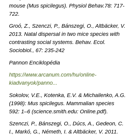
mouse (Mus spicilegus). Physiol Behav.78: 717-
722.
Groó, Z., Szenczi, P., Bánszegi, O., Altbäcker, V.
2013. Natal dispersal in two mice species with
contrasting social systems. Behav. Ecol.
Sociobiol., 67: 235-242
Pannon Enciklopédia
https://www.arcanum.com/hu/online-
kiadvanyok/panno...
Sokolov, V.E., Kotenka, E.V. & Michailenko, A.G.
(1998): Mus spicilegus. Mammalian species
592: 1–6 (science.smith.edu: Online.pdf).
Szenczi, P., Bánszegi, O., Dúcs, A., Gedeon, C.
I., Markó, G., Németh, I. & Altbäcker, V. 2011.