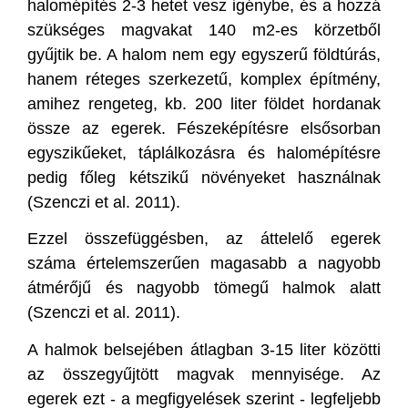
halomépítés 2-3 hetet vesz igénybe, és a hozzá
szükséges magvakat 140 m2-es körzetből
gyűjtik be. A halom nem egy egyszerű földtúrás,
hanem réteges szerkezetű, komplex építmény,
amihez rengeteg, kb. 200 liter földet hordanak
össze az egerek. Fészeképítésre elsősorban
egyszikűeket, táplálkozásra és halomépítésre
pedig főleg kétszikű növényeket használnak
(Szenczi et al. 2011).
Ezzel összefüggésben, az áttelelő egerek
száma értelemszerűen magasabb a nagyobb
átmérőjű és nagyobb tömegű halmok alatt
(Szenczi et al. 2011).
A halmok belsejében átlagban 3-15 liter közötti
az összegyűjtött magvak mennyisége. Az
egerek ezt - a megfigyelések szerint - legfeljebb