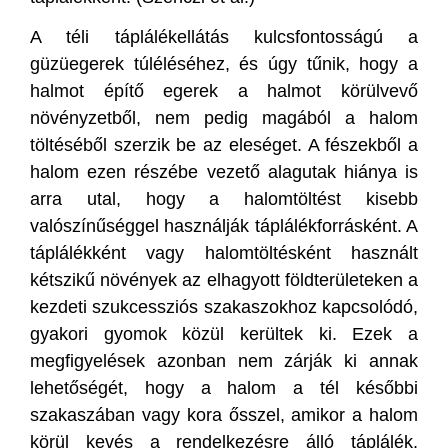
A téli táplálékellátás kulcsfontosságú a
güzüegerek túléléséhez, és úgy tűnik, hogy a
halmot építő egerek a halmot körülvevő
növényzetből, nem pedig magából a halom
töltéséből szerzik be az eleséget. A fészekből a
halom ezen részébe vezető alagutak hiánya is
arra utal, hogy a halomtöltést kisebb
valószínűséggel használják táplálékforrásként. A
táplálékként vagy halomtöltésként használt
kétszikű növények az elhagyott földterületeken a
kezdeti szukcessziós szakaszokhoz kapcsolódó,
gyakori gyomok közül kerültek ki. Ezek a
megfigyelések azonban nem zárják ki annak
lehetőségét, hogy a halom a tél későbbi
szakaszában vagy kora ősszel, amikor a halom
körül kevés a rendelkezésre álló táplálék,