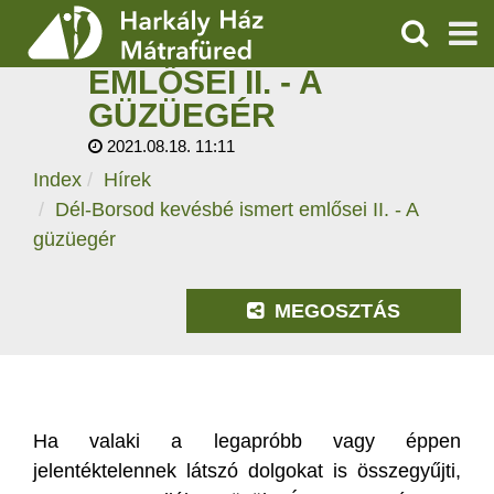
DÉL-BORSOD
KEVÉSBÉ ISMERT
KERESÉS
EMLŐSEI II. - A
SZOLGÁLTATÁSOK
GÜZÜEGÉR
2021.08.18. 11:11
PROGRAMOK
Index
Hírek
HÍREK
Dél-Borsod kevésbé ismert emlősei II. - A
güzüegér
RÓLUNK
MEGOSZTÁS
ÁRAK, NYITVATARTÁS
Ha valaki a legapróbb vagy éppen
jelentéktelennek látszó dolgokat is összegyűjti,