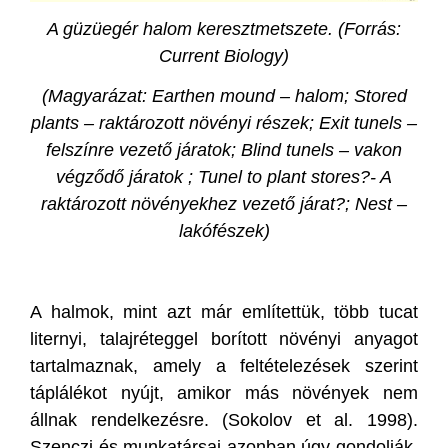
A güzüegér halom keresztmetszete. (Forrás:
Current Biology)
(Magyarázat: Earthen mound – halom; Stored
plants – raktározott növényi részek; Exit tunels –
felszínre vezető járatok; Blind tunels – vakon
végződő járatok ; Tunel to plant stores?- A
raktározott növényekhez vezető járat?; Nest –
lakófészek)
A halmok, mint azt már említettük, több tucat
liternyi, talajréteggel borított növényi anyagot
tartalmaznak, amely a feltételezések szerint
táplálékot nyújt, amikor más növények nem
állnak rendelkezésre. (Sokolov et al. 1998).
Szenczi és munkatársai azonban úgy gondolják,