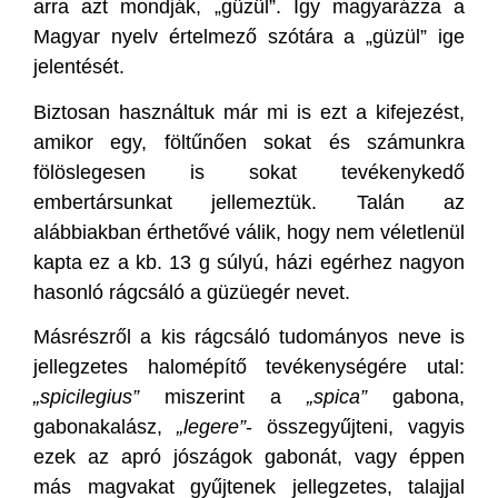
arra azt mondják, „güzül”. Így magyarázza a
Magyar nyelv értelmező szótára a „güzül” ige
jelentését.
Biztosan használtuk már mi is ezt a kifejezést,
amikor egy, föltűnően sokat és számunkra
fölöslegesen is sokat tevékenykedő
embertársunkat jellemeztük. Talán az
alábbiakban érthetővé válik, hogy nem véletlenül
kapta ez a kb. 13 g súlyú, házi egérhez nagyon
hasonló rágcsáló a güzüegér nevet.
Másrészről a kis rágcsáló tudományos neve is
jellegzetes halomépítő tevékenységére utal:
„spicilegius”
miszerint a
„spica”
gabona,
gabonakalász,
„legere”
- összegyűjteni, vagyis
ezek az apró jószágok gabonát, vagy éppen
más magvakat gyűjtenek jellegzetes, talajjal