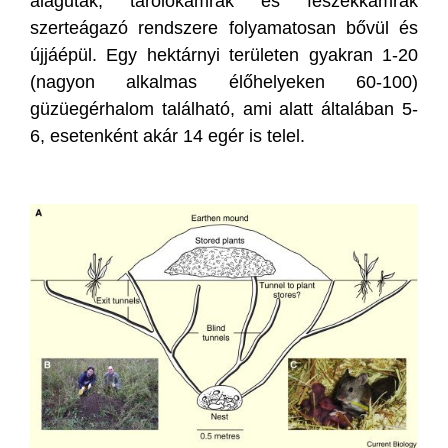
alagutak, tárolókamrák és fészekkamrák
szerteágazó rendszere folyamatosan bővül és
újjáépül. Egy hektárnyi területen gyakran 1-20
(nagyon alkalmas élőhelyeken 60-100)
güzüegérhalom található, ami alatt általában 5-
6, esetenként akár 14 egér is telel.