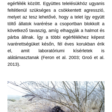
egérfélék között. Együttes telelésükhöz ugyanis
feltétlenül szükséges a csökkentett agresszió,
melyet az tesz lehetővé, hogy a telet így együtt
töltő állatok ivarérése a csoportban blokkolt a
következő tavaszig, amíg elhagyják a halmot és
párba állnak. Így a többi egérfélékhez képest
ivarérettségüket későn, fél éves korukban érik
el, amit laboratóriumi kísérletek is
alátámasztanak (Feron et al. 2003; Groó et al.
2013).