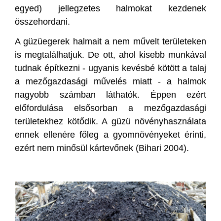
egyed) jellegzetes halmokat kezdenek
összehordani.
A güzüegerek halmait a nem művelt területeken
is megtalálhatjuk. De ott, ahol kisebb munkával
tudnak építkezni - ugyanis kevésbé kötött a talaj
a mezőgazdasági művelés miatt - a halmok
nagyobb számban láthatók. Éppen ezért
előfordulása elsősorban a mezőgazdasági
területekhez kötődik. A güzü növényhasználata
ennek ellenére főleg a gyomnövényeket érinti,
ezért nem minősül kártevőnek (Bihari 2004).