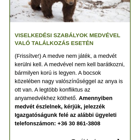
VISELKEDÉSI SZABÁLYOK MEDVÉVEL
VALÓ TALÁLKOZÁS ESETÉN
(Frissítve!) A medve nem játék, a medvét
kerülni kell. A medvével nem kell barátkozni,
bármilyen korú is legyen. A bocsok
közelében nagy valószínűséggel az anya is
ott van. A legtöbb konfliktus az
anyamedvékhez köthető.
Amennyiben
medvét észlelnek, kérjük, jelezzék
Igazgatóságunk felé az alábbi ügyeleti
telefonszámon: +36 30 861-3808