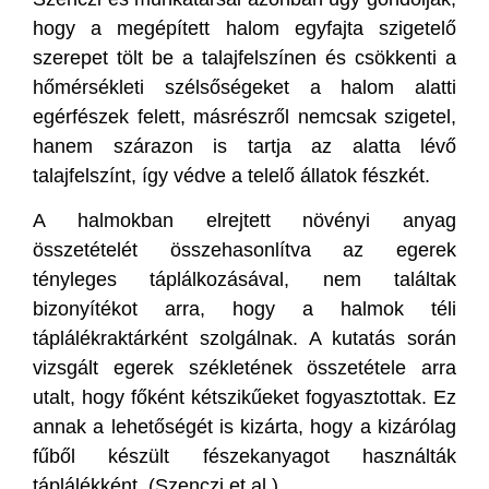
hogy a megépített halom egyfajta szigetelő
szerepet tölt be a talajfelszínen és csökkenti a
hőmérsékleti szélsőségeket a halom alatti
egérfészek felett, másrészről nemcsak szigetel,
hanem szárazon is tartja az alatta lévő
talajfelszínt, így védve a telelő állatok fészkét.
A halmokban elrejtett növényi anyag
összetételét összehasonlítva az egerek
tényleges táplálkozásával, nem találtak
bizonyítékot arra, hogy a halmok téli
táplálékraktárként szolgálnak. A kutatás során
vizsgált egerek székletének összetétele arra
utalt, hogy főként kétszikűeket fogyasztottak. Ez
annak a lehetőségét is kizárta, hogy a kizárólag
fűből készült fészekanyagot használták
táplálékként. (Szenczi et al.)