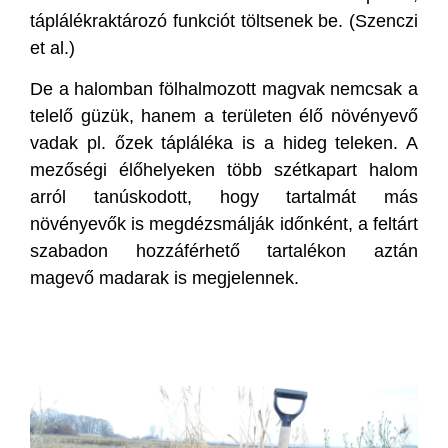
táplálékraktározó funkciót töltsenek be. (Szenczi
et al.)
De a halomban fölhalmozott magvak nemcsak a
telelő güzük, hanem a területen élő növényevő
vadak pl. őzek tápláléka is a hideg teleken. A
mezőségi élőhelyeken több szétkapart halom
arról tanúskodott, hogy tartalmát más
növényevők is megdézsmálják időnként, a feltárt
szabadon hozzáférhető tartalékon aztán
magevő madarak is megjelennek.