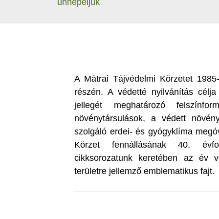
ünnepeljük
A Mátrai Tájvédelmi Körzetet 1985
részén. A védetté nyilvánítás célja 
jellegét meghatározó felszínfo
növénytársulások, a védett növény
szolgáló erdei- és gyógyklíma megóv
Körzet fennállásának 40. évfo
cikksorozatunk keretében az év v
területre jellemző emblematikus fajt.