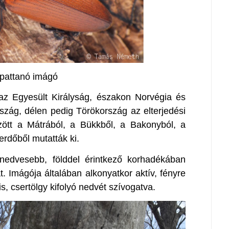
pattanó imágó
 az Egyesült Királyság, északon Norvégia és
szág, délen pedig Törökország az elterjedési
ött a Mátrából, a Bükkből, a Bakonyból, a
rdőből mutatták ki.
 nedvesebb, földdel érintkező korhadékában
t. Imágója általában alkonyatkor aktív, fényre
is, csertölgy kifolyó nedvét szívogatva.