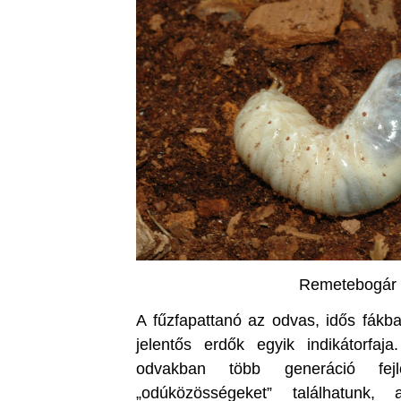
Remetebogár a
A fűzfapattanó az odvas, idős fákb
jelentős erdők egyik indikátorfa
odvakban több generáció fejl
„odúközösségeket” találhatunk,