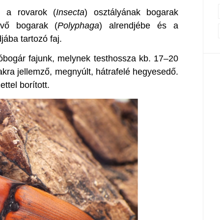
) a rovarok (
Insecta
) osztályának bogarak
evő bogarak (
Polyphaga
) alrendjébe és a
jába tartozó faj.
óbogár fajunk, melynek testhossza kb. 17–20
kra jellemző, megnyúlt, hátrafelé hegyesedő.
ttel borított.