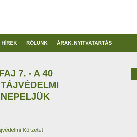
HÍREK
RÓLUNK
ÁRAK, NYITVATARTÁS
AJ 7. - A 40
 TÁJVÉDELMI
NNEPELJÜK
ájvédelmi Körzetet