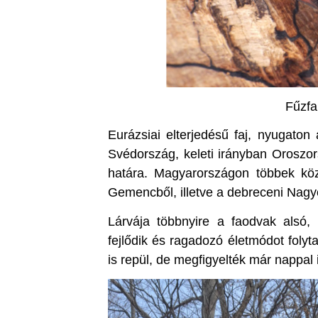
Fűzfa
Eurázsiai elterjedésű faj, nyugaton
Svédország, keleti irányban Oroszor
határa. Magyarországon többek köz
Gemencből, illetve a debreceni Nagye
Lárvája többnyire a faodvak alsó,
fejlődik és ragadozó életmódot folyta
is repül, de megfigyelték már nappal 