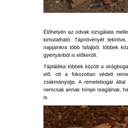
Élőhelyén az odvak vizsgálata melle
kimutatható. Tápnövényét tekintve
napjainkra több fafajból, többek köz
gyertyánból is előkerült.
Tápláléka többek között a virágbogar
elő, ott a fokozottan védett rem
zsákmányolja. A remetebogár által 
nemcsak annak hímjei reagálnak, ha
is.