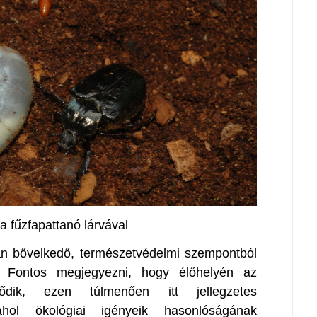
 fűzfapattanó lárvával
an bővelkedő, természetvédelmi szempontból
ja. Fontos megjegyezni, hogy élőhelyén az
ődik, ezen túlmenően itt jellegzetes
 ahol ökológiai igényeik hasonlóságának