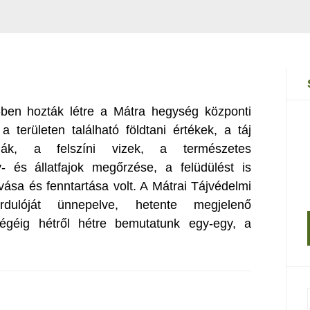
-ben hozták létre a Mátra hegység központi
a területen található földtani értékek, a táj
rmák, a felszíni vizek, a természetes
- és állatfajok megőrzése, a felüdülést is
ása és fenntartása volt. A Mátrai Tájvédelmi
rdulóját ünnepelve, hetente megjelenő
égéig hétről hétre bemutatunk egy-egy, a