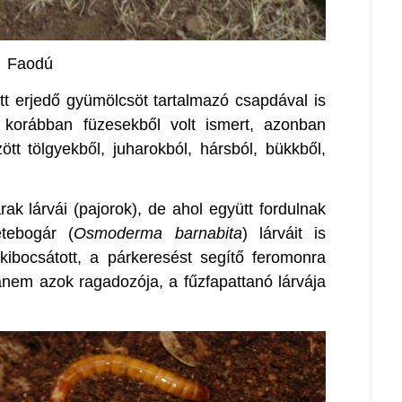
Faodú
tt erjedő gyümölcsöt tartalmazó csapdával is
, korábban füzesekből volt ismert, azonban
ött tölgyekből, juharokból, hársból, bükkből,
ak lárvái (pajorok), de ahol együtt fordulnak
etebogár (
Osmoderma barnabita
) lárváit is
kibocsátott, a párkeresést segítő feromonra
nem azok ragadozója, a fűzfapattanó lárvája