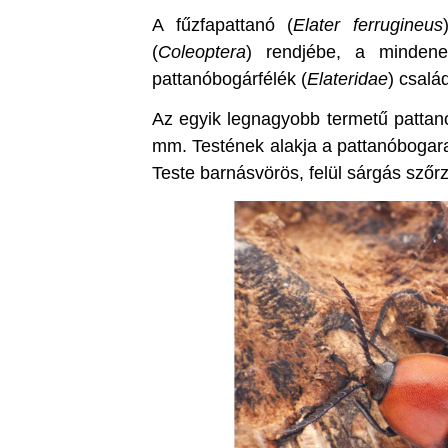
A fűzfapattanó (
Elater ferrugineus
(
Coleoptera
) rendjébe, a minden
pattanóbogárfélék (
Elateridae
) család
Az egyik legnagyobb termetű pattan
mm. Testének alakja a pattanóbogara
Teste barnásvörös, felül sárgás szőrze