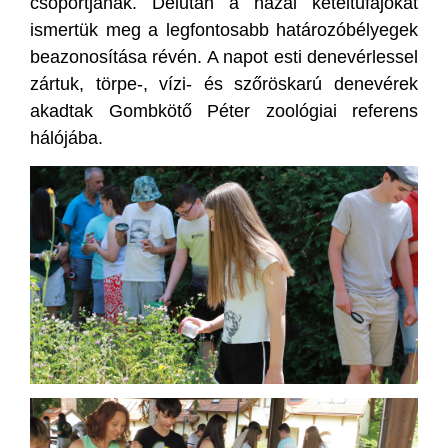
csoportjának. Délután a hazai kétéltűfajokat
ismertük meg a legfontosabb határozóbélyegek
beazonosítása révén. A napot esti denevérlessel
zártuk, törpe-, vízi- és szőröskarú denevérek
akadtak Gombkötő Péter zoológiai referens
hálójába.