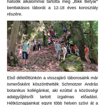
hatodik alkalommal tartotta meg „Bikk Betyár”
bentlakásos táborát a 12-18 éves korosztály
részére.
Első délelőttünkön a visszajáró táborosaink már
ismerősként köszönthették Schmotzer András
botanikus kollégánkat, aki ezúttal a közösségi
adatgyűjtésről tartott izgalmas előadást.
Hétköznapjainkat egyre több helyen szövi át a