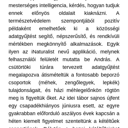
mesterséges intelligencia, kérdés, hogyan tudjuk
ennek előnyös oldalait kiaknázni. A
természetvédelem szempontjából pozitív
példaként emelhetőek ki a közösségi
adatgyűjtést segítő, népszerűsítő, és rendkívüli
mértékben megkönnyítő alkalmazások. Egyik
ilyen az iNaturalist nevű applikáció, melynek
felhasználói felületét mutatta be András. A
csütörtöki túrára tervezett adatgyűjtést
megalapozva átismételtük a fontosabb beporzó
csoportok (méhek, zengőlegyek, lepkék)
tulajdonságait, és házi méhlegelőnkön rögtön
meg is figyeltük őket. Az idei tábor sajnos újfent
egy csapadékhiányos júniusra esett, az egyre
gyakrabban előforduló aszályos évek kapcsán a
héten kiemelt figyelmet szenteltünk a kétéltűek