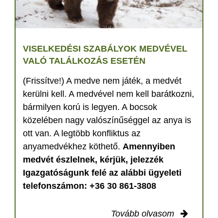
VISELKEDÉSI SZABÁLYOK MEDVÉVEL
VALÓ TALÁLKOZÁS ESETÉN
(Frissítve!) A medve nem játék, a medvét
kerülni kell. A medvével nem kell barátkozni,
bármilyen korú is legyen. A bocsok
közelében nagy valószínűséggel az anya is
ott van. A legtöbb konfliktus az
anyamedvékhez köthető.
Amennyiben
medvét észlelnek, kérjük, jelezzék
Igazgatóságunk felé az alábbi ügyeleti
telefonszámon: +36 30 861-3808
Tovább olvasom