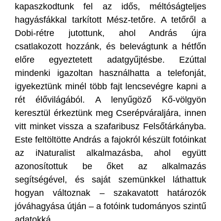
kapaszkodtunk fel az idős, méltóságteljes
hagyásfákkal tarkított Mész-tetőre. A tetőről a
Dobi-rétre jutottunk, ahol András újra
csatlakozott hozzánk, és belevágtunk a hétfőn
előre egyeztetett adatgyűjtésbe. Ezúttal
mindenki igazoltan használhatta a telefonját,
igyekeztünk minél több fajt lencsevégre kapni a
rét élővilágából. A lenyűgöző Kő-völgyön
keresztül érkeztünk meg Cserépváraljára, innen
vitt minket vissza a szafaribusz Felsőtárkányba.
Este feltöltötte András a fajokról készült fotóinkat
az iNaturalist alkalmazásba, ahol együtt
azonosítottuk be őket az alkalmazás
segítségével, és saját szemünkkel láthattuk
hogyan változnak – szakavatott határozók
jóváhagyása útján – a fotóink tudományos szintű
adatokká.