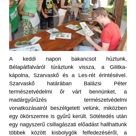
A keddi napon bakancsot húztunk,
Bélapátfalváról túráztunk vissza, a Gilitka-
kápolna, Szarvaskő és a Les-rét érintésével.
Szarvaskő határában Balázsi Péter
természetvédelmi őr várt bennünket, a
madárgyűrűzés természetvédelmi
vonatkozásairól beszélgetett velünk, miközben
egy ökörszemre is gyűrű került. Sötétedés után
egy nagyszerű csillagászati előadást hallhattunk
többek között kisbolygók felfedezéséről, a