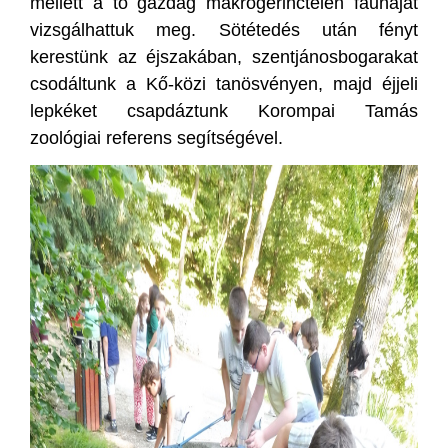
mellett a tó gazdag makrogerinctelen faunáját
vizsgálhattuk meg. Sötétedés után fényt
kerestünk az éjszakában, szentjánosbogarakat
csodáltunk a Kő-közi tanösvényen, majd éjjeli
lepkéket csapdáztunk Korompai Tamás
zoológiai referens segítségével.