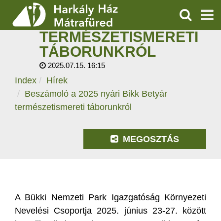
BESZÁMOLÓ A 2025
NYÁRI BIKK BETYÁR
KERESÉS
TERMÉSZETISMERETI
SZOLGÁLTATÁSOK
TÁBORUNKRÓL
2025.07.15. 16:15
PROGRAMOK
Index
Hírek
HÍREK
Beszámoló a 2025 nyári Bikk Betyár
természetismereti táborunkról
RÓLUNK
MEGOSZTÁS
ÁRAK, NYITVATARTÁS
A Bükki Nemzeti Park Igazgatóság Környezeti
Nevelési Csoportja 2025. június 23-27. között