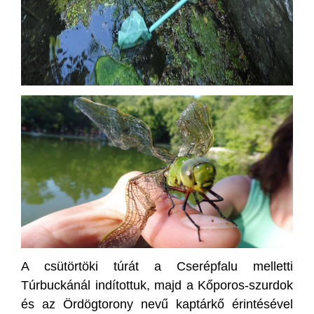
A csütörtöki túrát a Cserépfalu melletti
Túrbuckánál indítottuk, majd a Kőporos-szurdok
és az Ördögtorony nevű kaptárkő érintésével