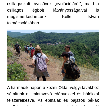
csillagászati távcsövek „evolúciójáról”, majd a
csillagos égbolt látványosságaival is
megismerkedhettünk Kellei István
tolmácsolásában.
A harmadik napon a közeli Oldal-völgyi tavakhoz
sétáltunk el, mintavevő edényekkel és hálókkal
felszerelkezve. Az ebihalak és bajszos békák