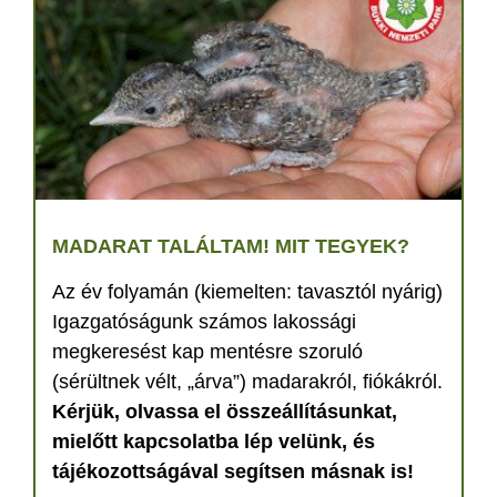
MADARAT TALÁLTAM! MIT TEGYEK?
Az év folyamán (kiemelten: tavasztól nyárig)
Igazgatóságunk számos lakossági
megkeresést kap mentésre szoruló
(sérültnek vélt, „árva”) madarakról, fiókákról.
Kérjük, olvassa el összeállításunkat,
mielőtt kapcsolatba lép velünk, és
tájékozottságával segítsen másnak is!