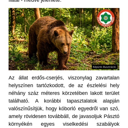
fiatal - medve jelenléte.
Az állat erdős-cserjés, viszonylag zavartalan
helyszínen tartózkodott, de az észlelési hely
néhány száz méteres körzetében lakott terület
található. A korábbi tapasztalatok alapján
valószínűsítjük, hogy kóborló egyedről van szó,
amely rövidesen továbbáll, de javasoljuk Pásztó
környékén egyes viselkedési szabályok