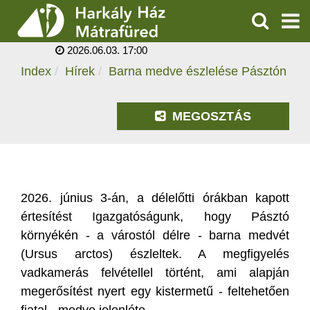
BARNA MEDVE
ÉSZLELÉSE PÁSZTÓN
KERESÉS
2026.06.03. 17:00
SZOLGÁLTATÁSOK
Index
Hírek
Barna medve észlelése Pásztón
PROGRAMOK
MEGOSZTÁS
HÍREK
RÓLUNK
2026. június 3-án, a délelőtti órákban kapott
ÁRAK, NYITVATARTÁS
értesítést Igazgatóságunk, hogy Pásztó
környékén - a várostól délre - barna medvét
(Ursus arctos) észleltek. A megfigyelés
vadkamerás felvétellel történt, ami alapján
megerősítést nyert egy kistermetű - feltehetően