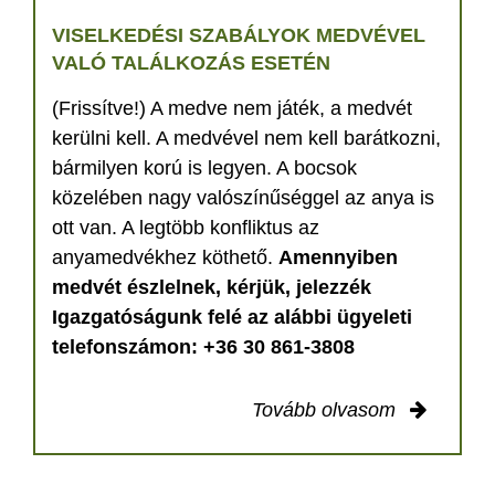
VISELKEDÉSI SZABÁLYOK MEDVÉVEL
VALÓ TALÁLKOZÁS ESETÉN
(Frissítve!) A medve nem játék, a medvét
kerülni kell. A medvével nem kell barátkozni,
bármilyen korú is legyen. A bocsok
közelében nagy valószínűséggel az anya is
ott van. A legtöbb konfliktus az
anyamedvékhez köthető.
Amennyiben
medvét észlelnek, kérjük, jelezzék
Igazgatóságunk felé az alábbi ügyeleti
telefonszámon: +36 30 861-3808
Tovább olvasom