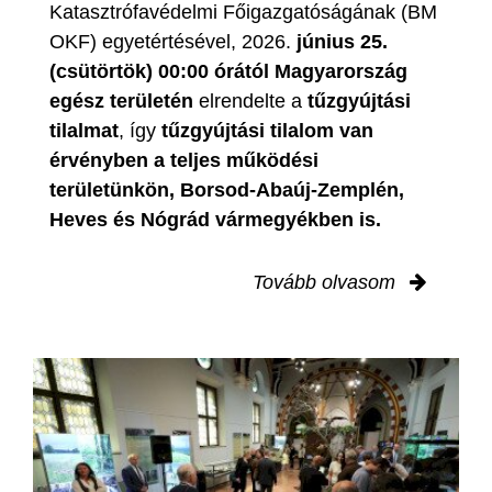
Katasztrófavédelmi Főigazgatóságának (BM
OKF) egyetértésével, 2026.
június 25.
(csütörtök) 00:00 órától Magyarország
egész területén
elrendelte a
tűzgyújtási
tilalmat
, így
tűzgyújtási tilalom van
érvényben
a teljes működési
területünkön, Borsod-Abaúj-Zemplén,
Heves és Nógrád vármegyékben is.
Tovább olvasom