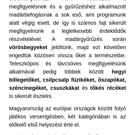
megfigyelésnek és a gyűrűzéshez alkalmazott
madárbefogásnak a sok eső, ami programunk
alatt végig esett, de így is számos fajt sikerült
megfigyelnünk a leglelkesebb érdeklődők
részvételével. A madárgyűrűzés során
vörösbegyeket
jelöltünk, majd ezt követően
engedtük közösen vissza őket a természetbe.
Teleszkópos és távcsöves megfigyelésünk
alkalmával pedig többek között
hegyi
billegetőket, csilpcsalp füzikéket, őszapókat,
széncinegéket, csuszkákat
és
tőkés récéket
is sikerült észlelni.
Magyarország az európai országok között folyó
játékos versengésben, két kategóriában is az
előkelő első helyezést érte el.