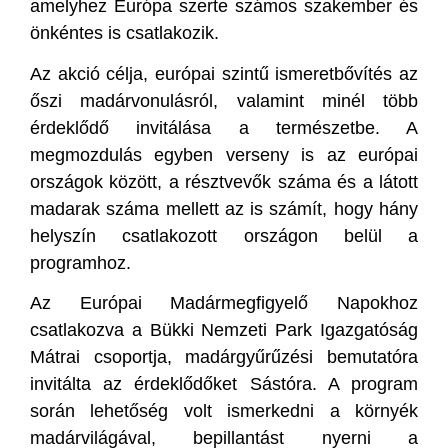
amelyhez Európa szerte számos szakember és
önkéntes is csatlakozik.
Az akció célja, európai szintű ismeretbővítés az
őszi madárvonulásról, valamint minél több
érdeklődő invitálása a természetbe. A
megmozdulás egyben verseny is az európai
országok között, a résztvevők száma és a látott
madarak száma mellett az is számít, hogy hány
helyszín csatlakozott országon belül a
programhoz.
Az Európai Madármegfigyelő Napokhoz
csatlakozva a Bükki Nemzeti Park Igazgatóság
Mátrai csoportja, madárgyűrűzési bemutatóra
invitálta az érdeklődőket Sástóra. A program
során lehetőség volt ismerkedni a környék
madárvilágával, bepillantást nyerni a