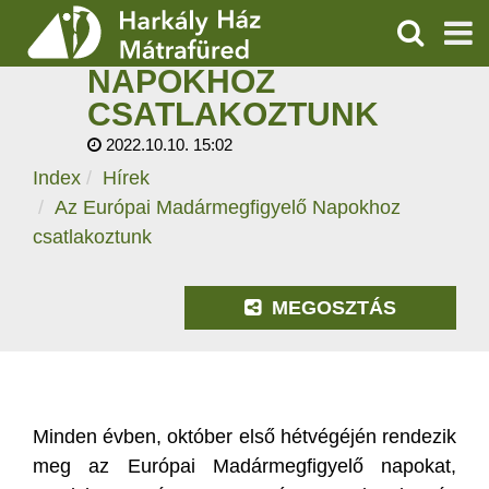
AZ EURÓPAI
MADÁRMEGFIGYELŐ
KERESÉS
NAPOKHOZ
SZOLGÁLTATÁSOK
CSATLAKOZTUNK
2022.10.10. 15:02
PROGRAMOK
Index
Hírek
HÍREK
Az Európai Madármegfigyelő Napokhoz
csatlakoztunk
RÓLUNK
MEGOSZTÁS
ÁRAK, NYITVATARTÁS
Minden évben, október első hétvégéjén rendezik
meg az Európai Madármegfigyelő napokat,