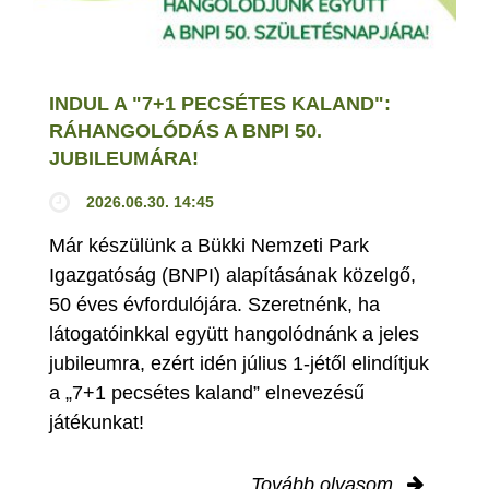
INDUL A "7+1 PECSÉTES KALAND":
RÁHANGOLÓDÁS A BNPI 50.
JUBILEUMÁRA!
2026.06.30. 14:45
Már készülünk a Bükki Nemzeti Park
Igazgatóság (BNPI) alapításának közelgő,
50 éves évfordulójára. Szeretnénk, ha
látogatóinkkal együtt hangolódnánk a jeles
jubileumra, ezért idén július 1-jétől elindítjuk
a „7+1 pecsétes kaland” elnevezésű
játékunkat!
Tovább olvasom