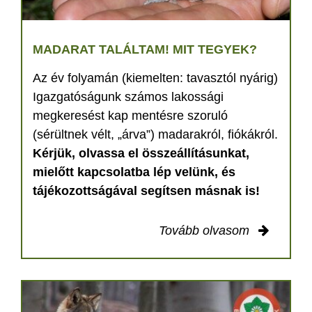
MADARAT TALÁLTAM! MIT TEGYEK?
Az év folyamán (kiemelten: tavasztól nyárig)
Igazgatóságunk számos lakossági
megkeresést kap mentésre szoruló
(sérültnek vélt, „árva”) madarakról, fiókákról.
Kérjük, olvassa el összeállításunkat,
mielőtt kapcsolatba lép velünk, és
tájékozottságával segítsen másnak is!
Tovább olvasom