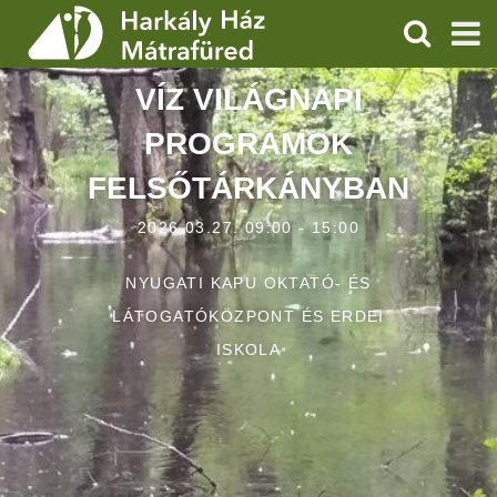
KERESÉS
VÍZ VILÁGNAPI
SZOLGÁLTATÁSOK
PROGRAMOK
PROGRAMOK
FELSŐTÁRKÁNYBAN
HÍREK
2026.03.27. 09:00 - 15:00
RÓLUNK
NYUGATI KAPU OKTATÓ- ÉS
ÁRAK, NYITVATARTÁS
LÁTOGATÓKÖZPONT ÉS ERDEI
ISKOLA