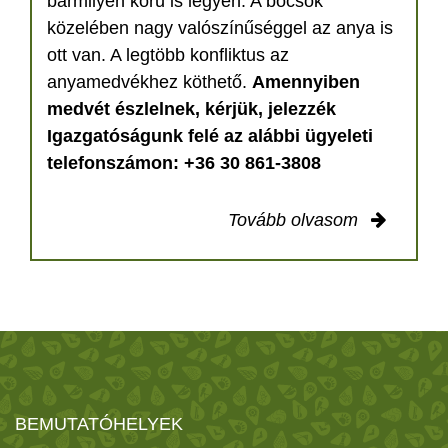
bármilyen korú is legyen. A bocsok
közelében nagy valószínűséggel az anya is
ott van. A legtöbb konfliktus az
anyamedvékhez köthető.
Amennyiben
medvét észlelnek, kérjük, jelezzék
Igazgatóságunk felé az alábbi ügyeleti
telefonszámon: +36 30 861-3808
Tovább olvasom
BEMUTATÓHELYEK