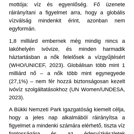
mottója: víz és egyenlőség. Fő üzenete
ráirányítani a figyelmet arra, hogy a globális
vízválság mindenkit érint, azonban nem
egyformán.
1,8 milliárd embernek még mindig nincs a
lakóhelyén ivóvize, és minden harmadik
háztartásban a nők felelősek a vízgyűjtésért
(WHO/UNICEF, 2023). Globálisan több mint 1
milliárd nő – a nők több mint egynegyede
(27,1%) – nem fér hozzá biztonságosan kezelt
ivóvíz szolgáltatásokhoz (UN Women/UNDESA,
2023).
A Bükki Nemzeti Park Igazgatóság kiemelt célja,
hogy a jeles nap alkalmából ráirányítsa a
figyelmet a mindenki számára elérhető, tiszta víz
fontosságára és az édesvízkészletek