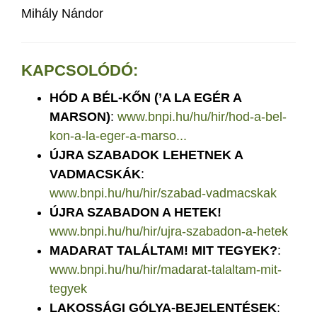
Mihály Nándor
KAPCSOLÓDÓ:
HÓD A BÉL-KŐN (’A LA EGÉR A
MARSON)
:
www.bnpi.hu/hu/hir/hod-a-bel-
kon-a-la-eger-a-marso...
ÚJRA SZABADOK LEHETNEK A
VADMACSKÁK
:
www.bnpi.hu/hu/hir/szabad-vadmacskak
ÚJRA SZABADON A HETEK!
www.bnpi.hu/hu/hir/ujra-szabadon-a-hetek
MADARAT TALÁLTAM! MIT TEGYEK?
:
www.bnpi.hu/hu/hir/madarat-talaltam-mit-
tegyek
LAKOSSÁGI GÓLYA-BEJELENTÉSEK
: