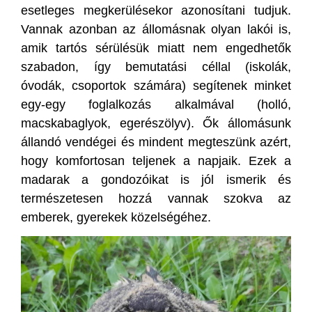
esetleges megkerülésekor azonosítani tudjuk.
Vannak azonban az állomásnak olyan lakói is,
amik tartós sérülésük miatt nem engedhetők
szabadon, így bemutatási céllal (iskolák,
óvodák, csoportok számára) segítenek minket
egy-egy foglalkozás alkalmával (holló,
macskabaglyok, egerészölyv). Ők állomásunk
állandó vendégei és mindent megteszünk azért,
hogy komfortosan teljenek a napjaik. Ezek a
madarak a gondozóikat is jól ismerik és
természetesen hozzá vannak szokva az
emberek, gyerekek közelségéhez.