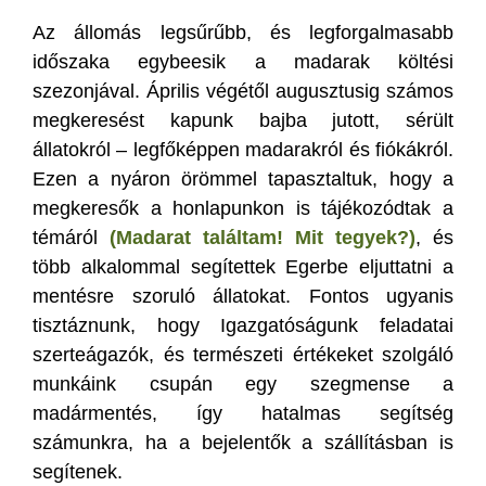
Az állomás legsűrűbb, és legforgalmasabb
időszaka egybeesik a madarak költési
szezonjával. Április végétől augusztusig számos
megkeresést kapunk bajba jutott, sérült
állatokról – legfőképpen madarakról és fiókákról.
Ezen a nyáron örömmel tapasztaltuk, hogy a
megkeresők a honlapunkon is tájékozódtak a
témáról
(Madarat találtam! Mit tegyek?)
, és
több alkalommal segítettek Egerbe eljuttatni a
mentésre szoruló állatokat. Fontos ugyanis
tisztáznunk, hogy Igazgatóságunk feladatai
szerteágazók, és természeti értékeket szolgáló
munkáink csupán egy szegmense a
madármentés, így hatalmas segítség
számunkra, ha a bejelentők a szállításban is
segítenek.