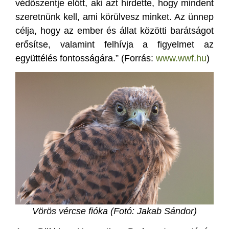
védőszentje előtt, aki azt hirdette, hogy mindent
szeretnünk kell, ami körülvesz minket. Az ünnep
célja, hogy az ember és állat közötti barátságot
erősítse, valamint felhívja a figyelmet az
együttélés fontosságára.” (Forrás:
www.wwf.hu
)
Vörös vércse fióka (Fotó: Jakab Sándor)