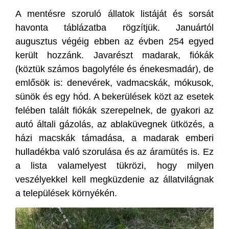
A mentésre szoruló állatok listáját és sorsát
havonta táblázatba rögzítjük. Januártól
augusztus végéig ebben az évben 254 egyed
került hozzánk. Javarészt madarak, fiókák
(köztük számos bagolyféle és énekesmadár), de
emlősök is: denevérek, vadmacskák, mókusok,
sünök és egy hód. A bekerülések közt az esetek
felében talált fiókák szerepelnek, de gyakori az
autó általi gázolás, az ablaküvegnek ütközés, a
házi macskák támadása, a madarak emberi
hulladékba való szorulása és az áramütés is. Ez
a lista valamelyest tükrözi, hogy milyen
veszélyekkel kell megküzdenie az állatvilágnak
a települések környékén.