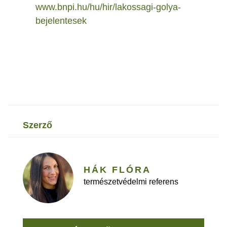
www.bnpi.hu/hu/hir/lakossagi-golya-
bejelentesek
szerző
HÁK FLÓRA
természetvédelmi referens