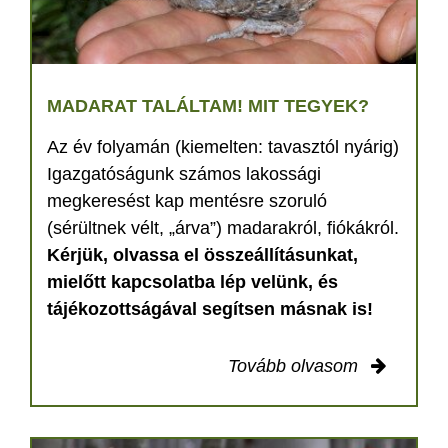
MADARAT TALÁLTAM! MIT TEGYEK?
Az év folyamán (kiemelten: tavasztól nyárig)
Igazgatóságunk számos lakossági
megkeresést kap mentésre szoruló
(sérültnek vélt, „árva”) madarakról, fiókákról.
Kérjük, olvassa el összeállításunkat,
mielőtt kapcsolatba lép velünk, és
tájékozottságával segítsen másnak is!
Tovább olvasom