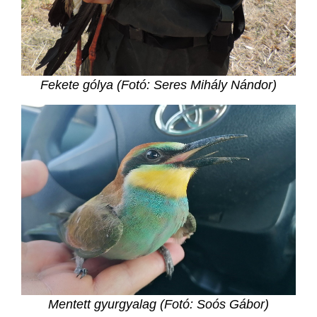
Fekete gólya (Fotó: Seres Mihály Nándor)
Mentett gyurgyalag (Fotó: Soós Gábor)