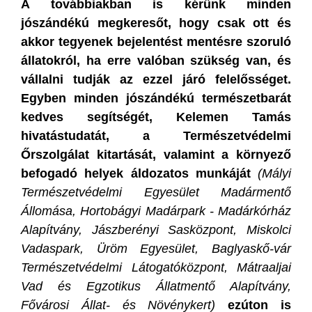
A továbbiakban is kérünk minden
jószándékú megkeresőt, hogy csak ott és
akkor tegyenek bejelentést mentésre szoruló
állatokról, ha erre valóban szükség van, és
vállalni tudják az ezzel járó felelősséget.
Egyben minden jószándékú természetbarát
kedves segítségét, Kelemen Tamás
hivatástudatát, a Természetvédelmi
Őrszolgálat kitartását, valamint a környező
befogadó helyek áldozatos munkáját
(Mályi
Természetvédelmi Egyesület Madármentő
Állomása, Hortobágyi Madárpark - Madárkórház
Alapítvány, Jászberényi Sasközpont, Miskolci
Vadaspark, Üröm Egyesület, Baglyaskő-vár
Természetvédelmi Látogatóközpont, Mátraaljai
Vad és Egzotikus Állatmentő Alapítvány,
Fővárosi Állat- és Növénykert)
ezúton is