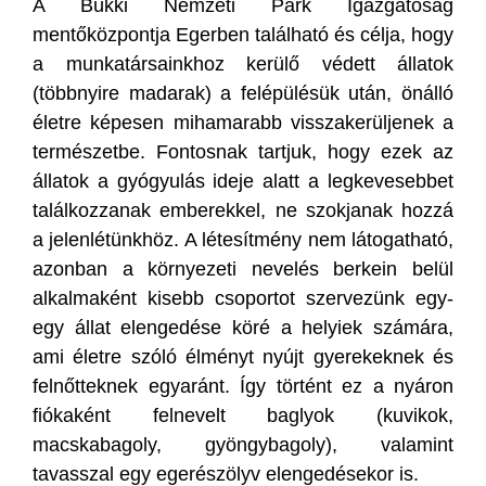
A Bükki Nemzeti Park Igazgatóság
mentőközpontja Egerben található és célja, hogy
a munkatársainkhoz kerülő védett állatok
(többnyire madarak) a felépülésük után, önálló
életre képesen mihamarabb visszakerüljenek a
természetbe. Fontosnak tartjuk, hogy ezek az
állatok a gyógyulás ideje alatt a legkevesebbet
találkozzanak emberekkel, ne szokjanak hozzá
a jelenlétünkhöz. A létesítmény nem látogatható,
azonban a környezeti nevelés berkein belül
alkalmaként kisebb csoportot szervezünk egy-
egy állat elengedése köré a helyiek számára,
ami életre szóló élményt nyújt gyerekeknek és
felnőtteknek egyaránt. Így történt ez a nyáron
fiókaként felnevelt baglyok (kuvikok,
macskabagoly, gyöngybagoly), valamint
tavasszal egy egerészölyv elengedésekor is.