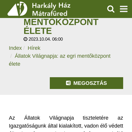
ÁLLATOK
VILÁGNAPJA: AZ EGRI
KERESÉS
MENTŐKÖZPONT
SZOLGÁLTATÁSOK
ÉLETE
2023.10.04. 06:00
PROGRAMOK
Index
Hírek
HÍREK
Állatok Világnapja: az egri mentőközpont
élete
RÓLUNK
MEGOSZTÁS
ÁRAK, NYITVATARTÁS
Az Állatok Világnapja tiszteletére az
Igazgatóságunk által kialakított, vadon élő védett