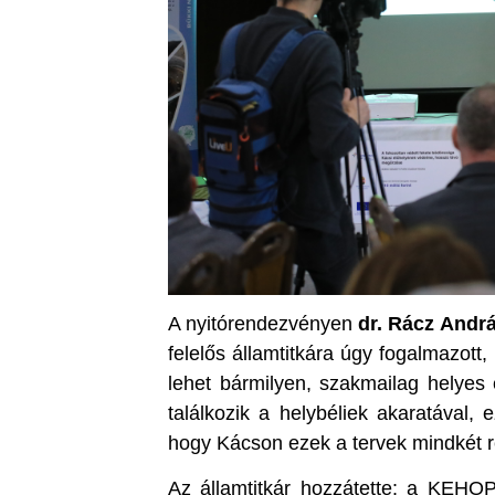
A nyitórendezvényen
dr. Rácz Andr
felelős államtitkára úgy fogalmazot
lehet bármilyen, szakmailag helyes
találkozik a helybéliek akaratával, 
hogy Kácson ezek a tervek mindkét r
Az államtitkár hozzátette: a KEHO