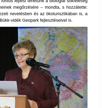
l fontos lépést tehetünk a biológiai sokféleség
meinek megőrzésére – mondta, s hozzátette:
ezeti nevelésben és az ökoturisztikában is, a
ükk-vidék Geopark fejlesztéseivel is.