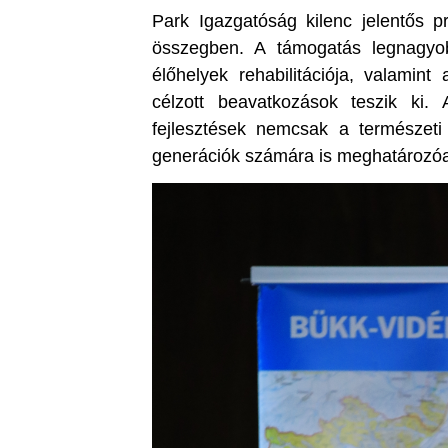
Park Igazgatóság kilenc jelentős pro
összegben. A támogatás legnagyob
élőhelyek rehabilitációja, valamint
célzott beavatkozások teszik ki.
fejlesztések nemcsak a természet
generációk számára is meghatározó