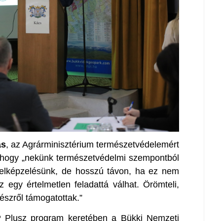
ás
, az Agrárminisztérium természetvédelemért
t, hogy „nekünk természetvédelmi szempontból
 elképzelésünk, de hosszú távon, ha ez nem
ez egy értelmetlen feladattá válhat. Örömteli,
észről támogatottak.”
P Plusz program keretében a Bükki Nemzeti