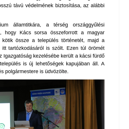
sszú távú védelmének biztosítása, az alábbi
rium államtitkára, a térség országgyűlési
te, hogy Kács sorsa összeforrott a magyar
 kötik össze a település történetét, majd a
tt tartózkodásáról is szólt. Ezen túl örömét
az Igazgatóság kezelésébe került a kácsi fürdő
 település is új lehetőségek kapujában áll. A
lés polgármestere is üdvözölte.