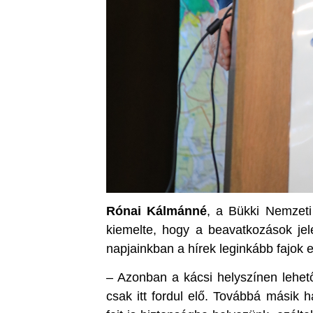
Rónai Kálmánné
, a Bükki Nemzeti
kiemelte, hogy a beavatkozások je
napjainkban a hírek leginkább fajok e
– Azonban a kácsi helyszínen lehet
csak itt fordul elő. Továbbá másik h