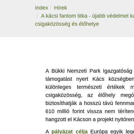
Index
Hírek
A kácsi fantom titka - újabb védelmet 
csigaközösség és élőhelye
A Bükki Nemzeti Park Igazgatóság
támogatást nyert Kács községben
különleges természeti értékek 
csigaközösség, az élőhely megó
biztosíthatják a hosszú távú fennma
610 millió forint vissza nem térít
hangzott el Kácson a projekt nyitór
A
pályázat célja
Európa egyik legé