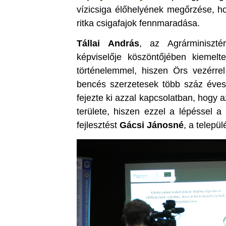
vízicsiga élőhelyének megőrzése, ho
ritka csigafajok fennmaradása.
Tállai András
, az Agrárminiszté
képviselője köszöntőjében kiemel
történelemmel, hiszen Örs vezérrel
bencés szerzetesek több száz éves i
fejezte ki azzal kapcsolatban, hogy 
területe, hiszen ezzel a lépéssel a
fejlesztést
Gácsi Jánosné
, a telepü