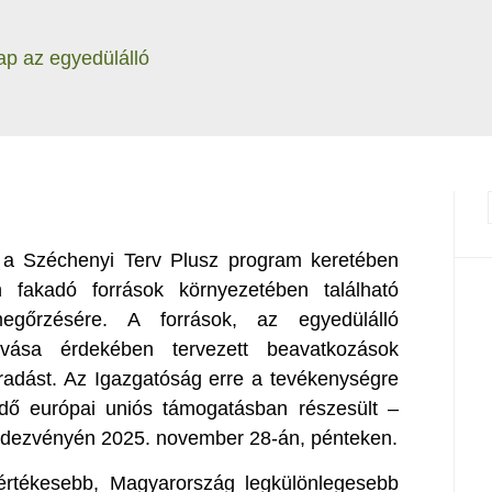
kap az egyedülálló
 a Széchenyi Terv Plusz program keretében
 fakadó források környezetében található
megőrzésére. A források, az egyedülálló
vása érdekében tervezett beavatkozások
radást. Az Igazgatóság erre a tevékenységre
endő európai uniós támogatásban részesült –
endezvényén 2025. november 28-án, pénteken.
rtékesebb, Magyarország legkülönlegesebb