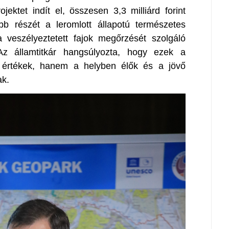
jektet indít el, összesen 3,3 milliárd forint
b részét a leromlott állapotú természetes
 a veszélyeztetett fajok megőrzését szolgáló
 Az államtitkár hangsúlyozta, hogy ezek a
i értékek, hanem a helyben élők és a jövő
ak.