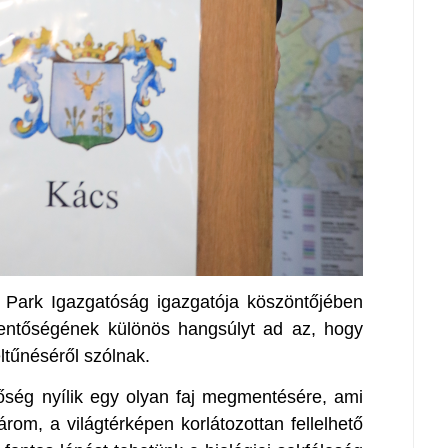
 Park Igazgatóság igazgatója köszöntőjében
lentőségének különös hangsúlyt ad az, hogy
ltűnéséről szólnak.
őség nyílik egy olyan faj megmentésére, ami
árom, a világtérképen korlátozottan fellelhető