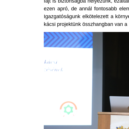
fajt is biztonságba helyezünk, ezálta
ezen apró, de annál fontosabb ele
Igazgatóságunk elkötelezett a körny
kácsi projektünk összhangban van a B