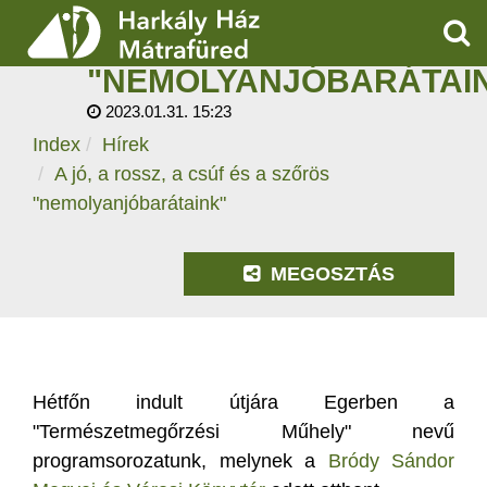
A JÓ, A ROSSZ, A
CSÚF ÉS A SZŐRÖS
KER
"NEMOLYANJÓBARÁTAI
SZOLGÁLTATÁSOK
2023.01.31. 15:23
Index
Hírek
PROGRAMOK
A jó, a rossz, a csúf és a szőrös
HÍREK
"nemolyanjóbarátaink"
RÓLUNK
MEGOSZTÁS
ÁRAK, NYITVATARTÁS
Hétfőn indult útjára Egerben a
"Természetmegőrzési Műhely" nevű
programsorozatunk, melynek a
Bródy Sándor