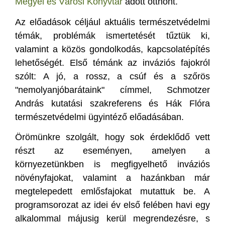
Megyei és Városi Könyvtár
adott otthont.
Az előadások céljául aktuális természetvédelmi
témák, problémák ismertetését tűztük ki,
valamint a közös gondolkodás, kapcsolatépítés
lehetőségét. Első témánk az inváziós fajokról
szólt: A jó, a rossz, a csúf és a szőrös
"nemolyanjóbarátaink" címmel, Schmotzer
András kutatási szakreferens és Hák Flóra
természetvédelmi
ügyintéző előadásában.
Örömünkre szolgált, hogy sok érdeklődő vett
részt az eseményen, amelyen a
környezetünkben is megfigyelhető inváziós
növényfajokat, valamint a hazánkban már
megtelepedett emlősfajokat mutattuk be. A
programsorozat az idei év első felében havi egy
alkalommal májusig kerül megrendezésre, s