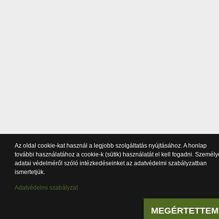
Az oldal cookie-kat használ a legjobb szolgáltatás nyújtásához. A honlap
további használatához a cookie-k (sütik) használatát el kell fogadni. Személ
adatai védelméről szóló intézkedéseinket az adatvédelmi szabályzatban
ismertetjük.
Adatvédelmi szabályzat
MEGÉRTETTEM