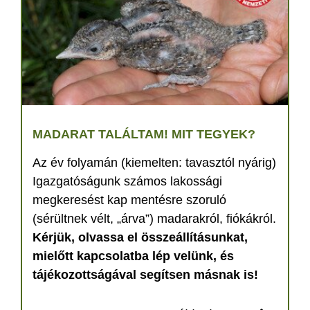
MADARAT TALÁLTAM! MIT TEGYEK?
Az év folyamán (kiemelten: tavasztól nyárig)
Igazgatóságunk számos lakossági
megkeresést kap mentésre szoruló
(sérültnek vélt, „árva”) madarakról, fiókákról.
Kérjük, olvassa el összeállításunkat,
mielőtt kapcsolatba lép velünk, és
tájékozottságával segítsen másnak is!