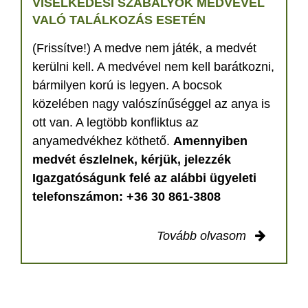
VISELKEDÉSI SZABÁLYOK MEDVÉVEL
VALÓ TALÁLKOZÁS ESETÉN
(Frissítve!) A medve nem játék, a medvét
kerülni kell. A medvével nem kell barátkozni,
bármilyen korú is legyen. A bocsok
közelében nagy valószínűséggel az anya is
ott van. A legtöbb konfliktus az
anyamedvékhez köthető.
Amennyiben
medvét észlelnek, kérjük, jelezzék
Igazgatóságunk felé az alábbi ügyeleti
telefonszámon: +36 30 861-3808
Tovább olvasom