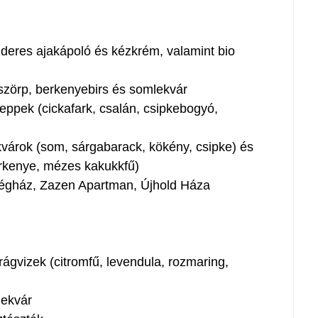
deres ajakápoló és kézkrém, valamint bio
zörp, berkenyebirs és somlekvár
pek (cickafark, csalán, csipkebogyó,
árok (som, sárgabarack, kökény, csipke) és
rkenye, mézes kakukkfű)
égház, Zazen Apartman, Újhold Háza
rágvizek (citromfű, levendula, rozmaring,
lekvár