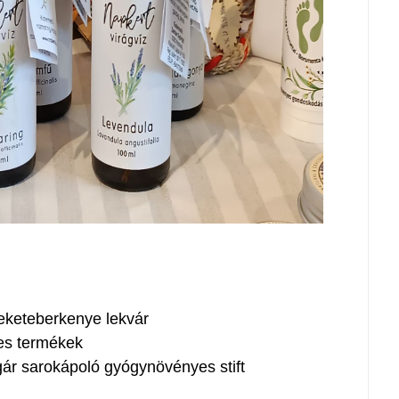
eketeberkenye lekvár
es termékek
r sarokápoló gyógynövényes stift