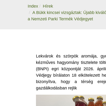
Index
Hírek
A Bükk kincsei vizsgáztak: Újabb kiváló
a Nemzeti Parki Termék Védjegyet
Lekvárok és szörpök aromája, gy
kézműves hagyomány tisztelete töl
(BNPI) egri központját 2026. ápri
Védjegy bírálaton 18 elkötelezett h
bizonyítva, hogy a térség ere
gazdálkodásban rejlik