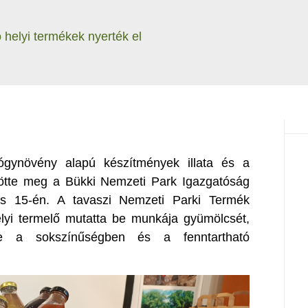
 helyi termékek nyerték el
ógynövény alapú készítmények illata és a
tötte meg a Bükki Nemzeti Park Igazgatóság
lis 15-én. A tavaszi Nemzeti Parki Termék
elyi termelő mutatta be munkája gyümölcsét,
je a sokszínűségben és a fenntartható