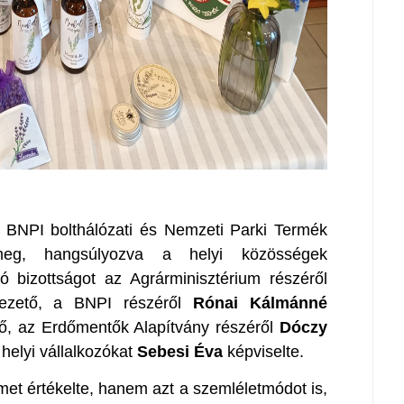
a BNPI bolthálózati és Nemzeti Parki Termék
 meg, hangsúlyozva a helyi közösségek
ó bizottságot az Agrárminisztérium részéről
ezető, a BNPI részéről
Rónai Kálmánné
tő, az Erdőmentők Alapítvány részéről
Dóczy
helyi vállalkozókat
Sebesi Éva
képviselte.
met értékelte, hanem azt a szemléletmódot is,