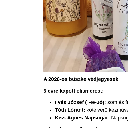
A 2026-os büszke védjegyesek
5 évre kapott elismerést:
Ilyés József
( He-Jó):
som és f
Tóth Lóránt:
kötélverő kézműv
Kiss Ágnes Napsugár:
Napsugá