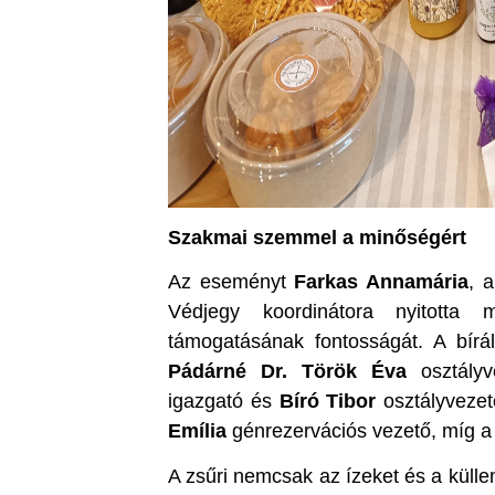
Szakmai szemmel a minőségért
Az eseményt
Farkas Annamária
, 
Védjegy koordinátora nyitotta
támogatásának fontosságát. A bírál
Pádárné Dr. Török Éva
osztályv
igazgató és
Bíró Tibor
osztályveze
Emília
génrezervációs vezető, míg a 
A zsűri nemcsak az ízeket és a külle