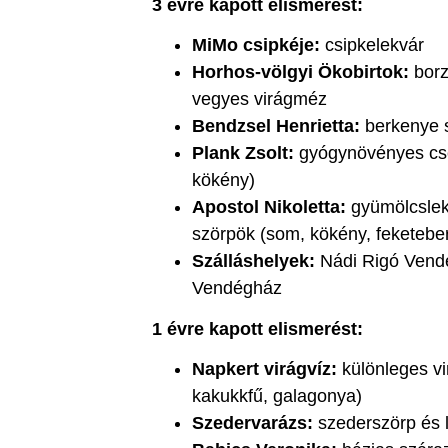
3 évre kapott elismerést:
MiMo csipkéje:
csipkelekvár
Horhos-völgyi Ökobirtok:
borz
vegyes virágméz
Bendzsel Henrietta:
berkenye s
Plank Zsolt:
gyógynövényes csep
kökény)
Apostol Nikoletta:
gyümölcslekv
szörpök (som, kökény, feketebe
Szálláshelyek:
Nádi Rigó Vend
Vendégház
1 évre kapott elismerést:
Napkert virágvíz:
különleges vi
kakukkfű, galagonya)
Szedervarázs:
szederszörp és 