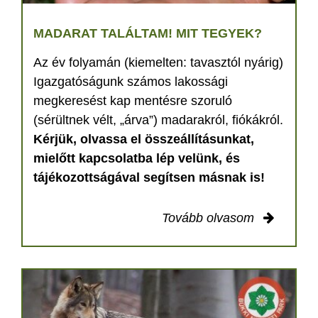
MADARAT TALÁLTAM! MIT TEGYEK?
Az év folyamán (kiemelten: tavasztól nyárig)
Igazgatóságunk számos lakossági
megkeresést kap mentésre szoruló
(sérültnek vélt, „árva”) madarakról, fiókákról.
Kérjük, olvassa el összeállításunkat,
mielőtt kapcsolatba lép velünk, és
tájékozottságával segítsen másnak is!
Tovább olvasom