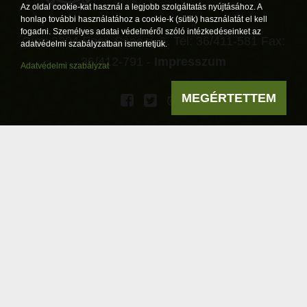
Az oldal cookie-kat használ a legjobb szolgáltatás nyújtásához. A
honlap további használatához a cookie-k (sütik) használatát el kell
fogadni. Személyes adatai védelméről szóló intézkedéseinket az
Cím: 3304 Eger, Sánc u. 6. Tel: 36/411-581 Fax:
adatvédelmi szabályzatban ismertetjük.
36/412-791 -
Impresszum
Adatvédelmi szabályzat
MEGÉRTETTEM