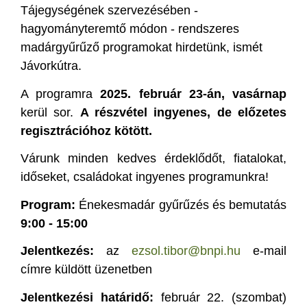
Tájegységének szervezésében -
hagyományteremtő módon - rendszeres
madárgyűrűző programokat hirdetünk, ismét
Jávorkútra.
A programra
2025. február 23-án, vasárnap
kerül sor.
A részvétel ingyenes, de előzetes
regisztrációhoz kötött.
Várunk minden kedves érdeklődőt, fiatalokat,
időseket, családokat ingyenes programunkra!
Program:
Énekesmadár gyűrűzés és bemutatás
9
:00 - 15:00
Jelentkezés:
az
ezsol.tibor@bnpi.hu
e-mail
címre küldött üzenetben
Jelentkezési határidő:
február 22. (szombat)