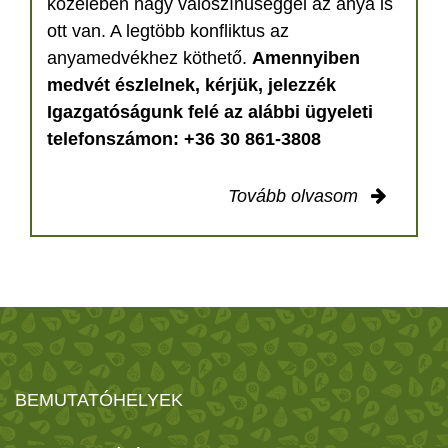
közelében nagy valószínűséggel az anya is
ott van. A legtöbb konfliktus az
anyamedvékhez köthető.
Amennyiben
medvét észlelnek, kérjük, jelezzék
Igazgatóságunk felé az alábbi ügyeleti
telefonszámon: +36 30 861-3808
Tovább olvasom
BEMUTATÓHELYEK