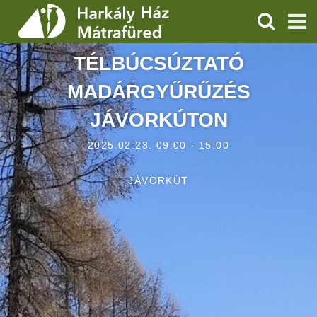
KERESÉS
TÉLBÚCSÚZTATÓ
SZOLGÁLTATÁSOK
MADÁRGYŰRŰZÉS
PROGRAMOK
JÁVORKÚTON
HÍREK
2025.02.23. 09:00 - 15:00
RÓLUNK
JÁVORKÚT
ÁRAK, NYITVATARTÁS