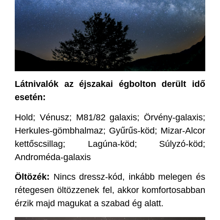
Látnivalók az éjszakai égbolton derült idő
esetén:
Hold; Vénusz; M81/82 galaxis; Örvény-galaxis;
Herkules-gömbhalmaz; Gyűrűs-köd; Mizar-Alcor
kettőscsillag; Lagúna-köd; Súlyzó-köd;
Androméda-galaxis
Öltözék:
Nincs dressz-kód, inkább melegen és
rétegesen öltözzenek fel, akkor komfortosabban
érzik majd magukat a szabad ég alatt.