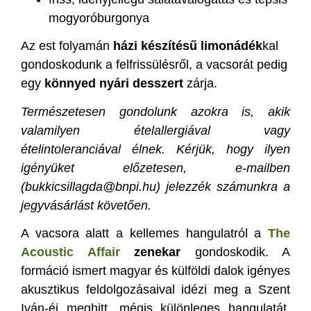
mogyoróburgonya
Az est folyamán
házi készítésű limonádék
kal
gondoskodunk a felfrissülésről, a vacsorát pedig
egy
könnyed nyári desszert
zárja.
Természetesen gondolunk azokra is, akik
valamilyen ételallergiával vagy
ételintoleranciával élnek. Kérjük, hogy ilyen
igényüket előzetesen, e-mailben
(bukkicsillagda@bnpi.hu) jelezzék számunkra a
jegyvásárlást követően.
A vacsora alatt a kellemes hangulatról a
The
Acoustic Affair
zenekar
gondoskodik. A
formáció ismert magyar és külföldi dalok igényes
akusztikus feldolgozásaival idézi meg a Szent
Iván-éj meghitt, mégis különleges hangulatát,