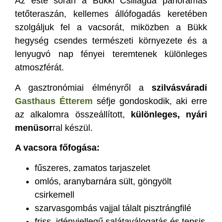
Az este során a Bükki Csillagda panorámás
tetőteraszán, kellemes állófogadás keretében
szolgáljuk fel a vacsorát, miközben a Bükk
hegység csendes természeti környezete és a
lenyugvó nap fényei teremtenek különleges
atmoszférát.
A gasztronómiai élményről a
szilvásváradi
Gasthaus Étterem
séfje gondoskodik, aki erre
az alkalomra összeállított,
különleges,
nyári
menüsor
ral készül.
A vacsora főfogása:
fűszeres, zamatos tarjaszelet
omlós, aranybarnára sült, göngyölt
csirkemell
szarvasgombás vajjal tálalt pisztrángfilé
friss, idényjellegű salátaválogatás és tepsis