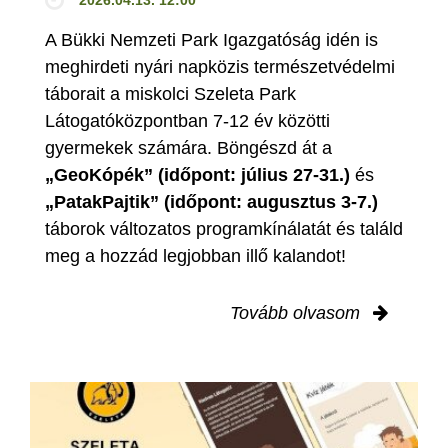
A Bükki Nemzeti Park Igazgatóság idén is
meghirdeti nyári napközis természetvédelmi
táborait a miskolci Szeleta Park
Látogatóközpontban 7-12 év közötti
gyermekek számára. Böngészd át a
„GeoKópék” (időpont: július 27-31.)
és
„PatakPajtik” (időpont: augusztus 3-7.)
táborok változatos programkínálatát és találd
meg a hozzád legjobban illő kalandot!
Tovább olvasom