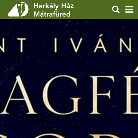
KERESÉS
SZOLGÁLTATÁSOK
PROGRAMOK
HÍREK
RÓLUNK
ÁRAK, NYITVATARTÁS