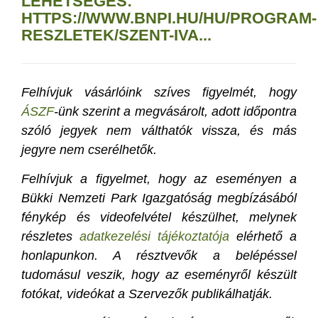
LEHETSÉGES:
HTTPS://WWW.BNPI.HU/HU/PROGRAM-
RESZLETEK/SZENT-IVA...
Felhívjuk vásárlóink szíves figyelmét, hogy
ÁSZF
-ünk szerint a megvásárolt, adott időpontra
szóló jegyek nem válthatók vissza, és más
jegyre nem cserélhetők.
Felhívjuk a figyelmet, hogy az eseményen a
Bükki Nemzeti Park Igazgatóság megbízásából
fénykép és videofelvétel készülhet, melynek
részletes
adatkezelési tájékoztatója
elérhető a
honlapunkon. A résztvevők a belépéssel
tudomásul veszik, hogy az eseményről készült
fotókat, videókat a Szervezők publikálhatják.