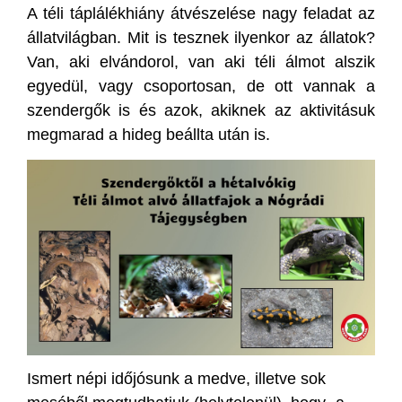
A téli táplálékhiány átvészelése nagy feladat az
állatvilágban. Mit is tesznek ilyenkor az állatok?
Van, aki elvándorol, van aki téli álmot alszik
egyedül, vagy csoportosan, de ott vannak a
szendergők is és azok, akiknek az aktivitásuk
megmarad a hideg beállta után is.
Ismert népi időjósunk a medve, illetve sok