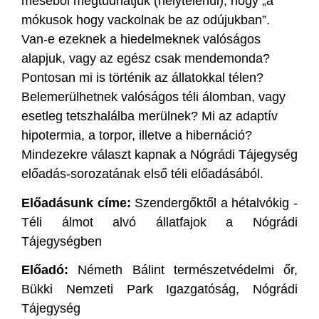
meséből megtudhatjuk (helytelenül), hogy „a
mókusok hogy vackolnak be az odújukban”.
Van-e ezeknek a hiedelmeknek valóságos
alapjuk, vagy az egész csak mendemonda?
Pontosan mi is történik az állatokkal télen?
Belemerülhetnek valóságos téli álomban, vagy
esetleg tetszhalálba merülnek? Mi az adaptív
hipotermia, a torpor, illetve a hibernáció?
Mindezekre választ kapnak a Nógrádi Tájegység
előadás-sorozatának első téli előadásából.
Előadásunk címe:
Szendergőktől a hétalvókig -
Téli álmot alvó állatfajok a Nógrádi
Tájegységben
Előadó:
Németh Bálint természetvédelmi őr,
Bükki Nemzeti Park Igazgatóság, Nógrádi
Tájegység