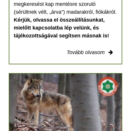
megkeresést kap mentésre szoruló
(sérültnek vélt, „árva”) madarakról, fiókákról.
Kérjük, olvassa el összeállításunkat,
mielőtt kapcsolatba lép velünk, és
tájékozottságával segítsen másnak is!
Tovább olvasom