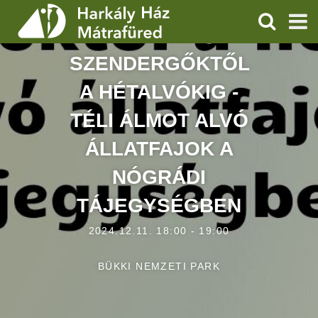
KERESÉS
SZENDERGŐKTŐL
SZOLGÁLTATÁSOK
A HÉTALVÓKIG -
PROGRAMOK
TÉLI ÁLMOT ALVÓ
HÍREK
ÁLLATFAJOK A
RÓLUNK
NÓGRÁDI
TÁJEGYSÉGBEN
ÁRAK, NYITVATARTÁS
2024.12.11. 18:00 - 19:00
BÜKKI NEMZETI PARK