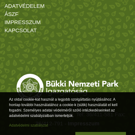
ADATVÉDELEM
ÁSZF
IMPRESSZUM
KAPCSOLAT
Az oldal cookie-kat használ a legjobb szolgáltatás nyújtásához. A
honlap további használatához a cookie-k (sütik) használatát el kell
fogadni. Személyes adatai védelméről szóló intézkedéseinket az
Cím: 3304 Eger, Sánc u. 6. Tel: 36/411-581 Fax:
adatvédelmi szabályzatban ismertetjük.
36/412-791 -
Impresszum
Adatvédelmi szabályzat