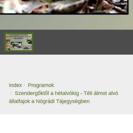
Index
Programok
Szendergőktől a hétalvókig - Téli álmot alvó
állatfajok a Nógrádi Tájegységben