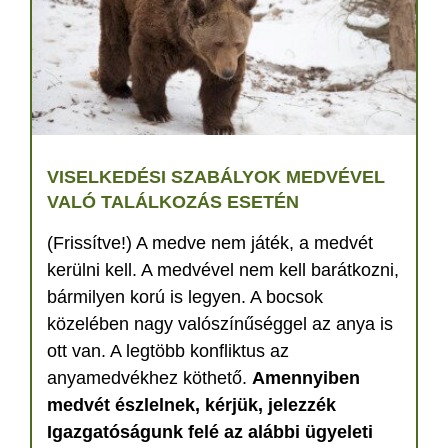
VISELKEDÉSI SZABÁLYOK MEDVÉVEL
VALÓ TALÁLKOZÁS ESETÉN
(Frissítve!) A medve nem játék, a medvét
kerülni kell. A medvével nem kell barátkozni,
bármilyen korú is legyen. A bocsok
közelében nagy valószínűséggel az anya is
ott van. A legtöbb konfliktus az
anyamedvékhez köthető.
Amennyiben
medvét észlelnek, kérjük, jelezzék
Igazgatóságunk felé az alábbi ügyeleti