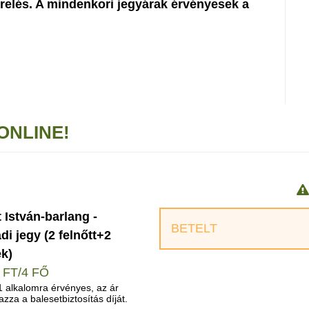
elés. A mindenkori jegyárak érvényesek a
ONLINE!
 István-barlang -
BETELT
di jegy (2 felnőtt+2
k)
 FT/4 FŐ
1 alkalomra érvényes, az ár
azza a balesetbiztosítás díját.