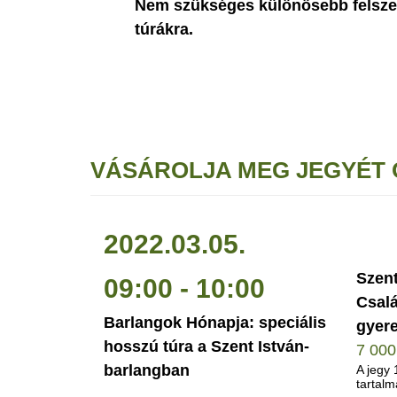
Nem szükséges különösebb felszer
túrákra.
VÁSÁROLJA MEG JEGYÉT 
2022.03.05.
Szent
09:00 - 10:00
Csalá
Barlangok Hónapja: speciális
gyere
hosszú túra a Szent István-
7 000
barlangban
A jegy 
tartalm