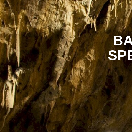
BA
SP