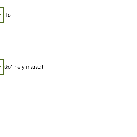
fő
sak 4 hely maradt
fő