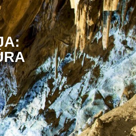
JA:
ÚRA