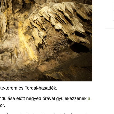
kete-terem és Tordai-hasadék.
indulása előtt negyed órával gyülekezzenek
a
or.