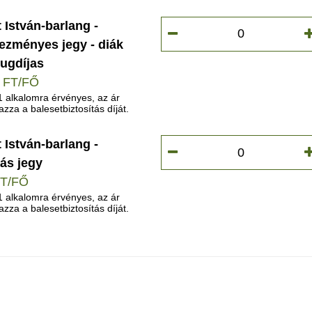
 István-barlang -
ezményes jegy - diák
ugdíjas
0 FT/FŐ
1 alkalomra érvényes, az ár
azza a balesetbiztosítás díját.
 István-barlang -
Már c
ás jegy
FT/FŐ
1 alkalomra érvényes, az ár
azza a balesetbiztosítás díját.