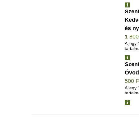
INFO
Szent
Kedv
és ny
1 80
A jegy 
tartalm
INFO
Szent
Óvod
500 
A jegy 
tartalm
INFO