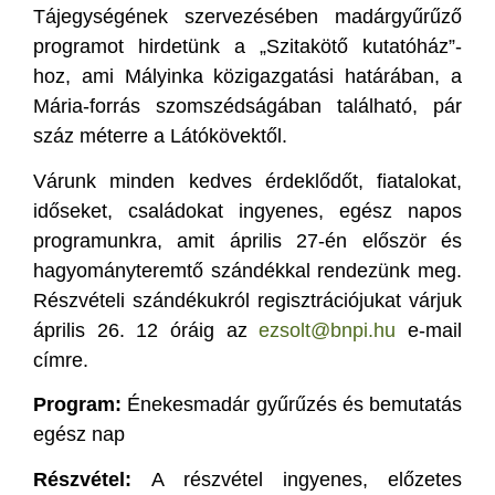
Tájegységének szervezésében madárgyűrűző
programot hirdetünk a „Szitakötő kutatóház”-
hoz, ami Mályinka közigazgatási határában, a
Mária-forrás szomszédságában található, pár
száz méterre a Látókövektől.
Várunk minden kedves érdeklődőt, fiatalokat,
időseket, családokat ingyenes, egész napos
programunkra, amit április 27-én először és
hagyományteremtő szándékkal rendezünk meg.
Részvételi szándékukról regisztrációjukat várjuk
április 26. 12 óráig az
ezsolt@bnpi.hu
e-mail
címre.
Program:
Énekesmadár gyűrűzés és bemutatás
egész nap
Részvétel:
A részvétel ingyenes, előzetes