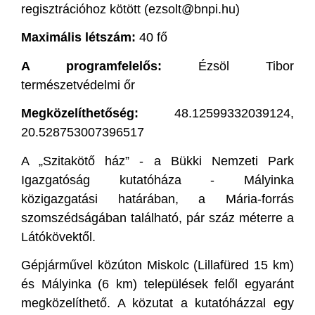
regisztrációhoz kötött (ezsolt@bnpi.hu)
Maximális létszám:
40 fő
A programfelelős:
Ézsöl Tibor
természetvédelmi őr
Megközelíthetőség:
48.12599332039124,
20.528753007396517
A „Szitakötő ház” - a Bükki Nemzeti Park
Igazgatóság kutatóháza - Mályinka
közigazgatási határában, a Mária-forrás
szomszédságában található, pár száz méterre a
Látókövektől.
Gépjárművel közúton Miskolc (Lillafüred 15 km)
és Mályinka (6 km) települések felől egyaránt
megközelíthető. A közutat a kutatóházzal egy