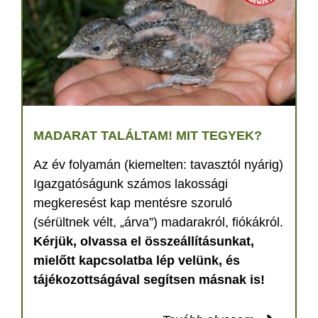
MADARAT TALÁLTAM! MIT TEGYEK?
Az év folyamán (kiemelten: tavasztól nyárig)
Igazgatóságunk számos lakossági
megkeresést kap mentésre szoruló
(sérültnek vélt, „árva”) madarakról, fiókákról.
Kérjük, olvassa el összeállításunkat,
mielőtt kapcsolatba lép velünk, és
tájékozottságával segítsen másnak is!