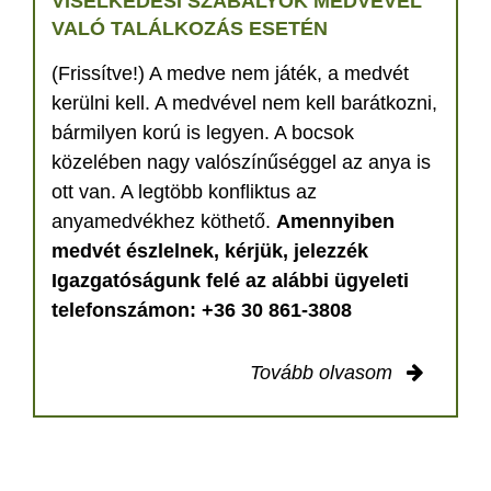
VISELKEDÉSI SZABÁLYOK MEDVÉVEL
VALÓ TALÁLKOZÁS ESETÉN
(Frissítve!) A medve nem játék, a medvét
kerülni kell. A medvével nem kell barátkozni,
bármilyen korú is legyen. A bocsok
közelében nagy valószínűséggel az anya is
ott van. A legtöbb konfliktus az
anyamedvékhez köthető.
Amennyiben
medvét észlelnek, kérjük, jelezzék
Igazgatóságunk felé az alábbi ügyeleti
telefonszámon: +36 30 861-3808
Tovább olvasom