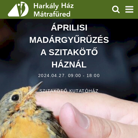
KERESÉS
ÁPRILISI
SZOLGÁLTATÁSOK
MADÁRGYŰRŰZÉS
PROGRAMOK
A SZITAKÖTŐ
HÍREK
HÁZNÁL
RÓLUNK
2024.04.27. 09:00 - 18:00
ÁRAK, NYITVATARTÁS
SZITAKÖTŐ KUTATÓHÁZ