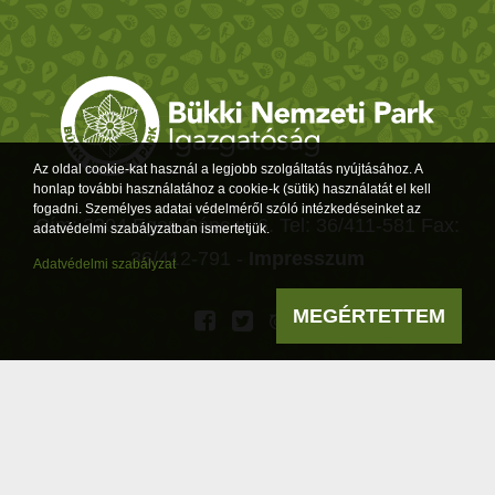
Az oldal cookie-kat használ a legjobb szolgáltatás nyújtásához. A
honlap további használatához a cookie-k (sütik) használatát el kell
fogadni. Személyes adatai védelméről szóló intézkedéseinket az
Cím: 3304 Eger, Sánc u. 6. Tel: 36/411-581 Fax:
adatvédelmi szabályzatban ismertetjük.
36/412-791 -
Impresszum
Adatvédelmi szabályzat
MEGÉRTETTEM