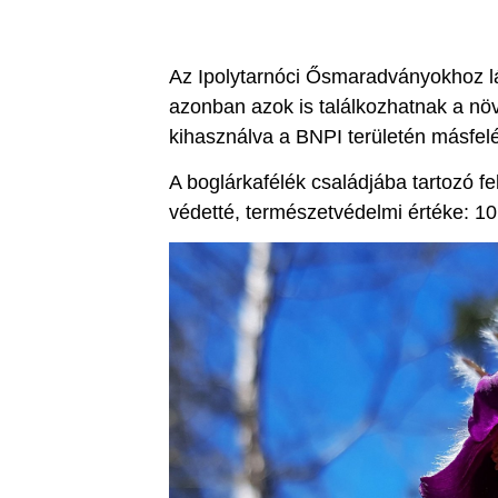
Az Ipolytarnóci Ősmaradványokhoz lá
azonban azok is találkozhatnak a növ
kihasználva a BNPI területén másfelé
A boglárkafélék családjába tartozó fe
védetté, természetvédelmi értéke: 10