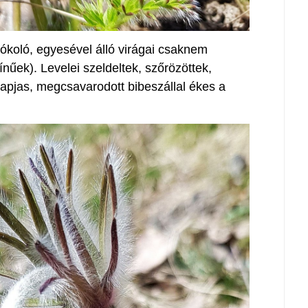
ókoló, egyesével álló virágai csaknem
ínűek). Levelei szeldeltek, szőrözöttek,
pjas, megcsavarodott bibeszállal ékes a