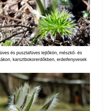
afüves és pusztafüves lejtőkön, mészkő- és
ákon, karsztbokorerdőkben, erdeifenyvesek