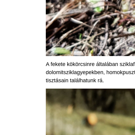
A fekete kökörcsinre általában szikl
dolomitsziklagyepekben, homokpuszt
tisztásain találhatunk rá.