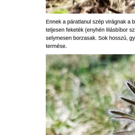
Ennek a páratlanul szép virágnak a b
teljesen feketék (enyhén lilásbíbor sz
selymesen borzasak. Sok hosszú, gya
termése.