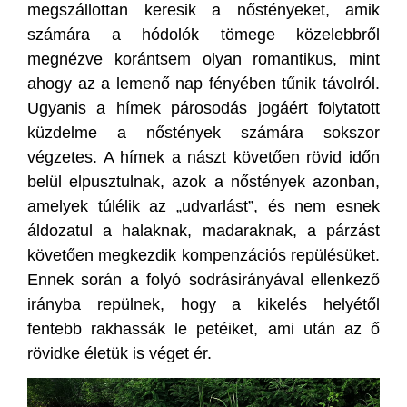
megszállottan keresik a nőstényeket, amik
számára a hódolók tömege közelebbről
megnézve korántsem olyan romantikus, mint
ahogy az a lemenő nap fényében tűnik távolról.
Ugyanis a hímek párosodás jogáért folytatott
küzdelme a nőstények számára sokszor
végzetes. A hímek a nászt követően rövid időn
belül elpusztulnak, azok a nőstények azonban,
amelyek túlélik az „udvarlást”, és nem esnek
áldozatul a halaknak, madaraknak, a párzást
követően megkezdik kompenzációs repülésüket.
Ennek során a folyó sodrásirányával ellenkező
irányba repülnek, hogy a kikelés helyétől
fentebb rakhassák le petéiket, ami után az ő
rövidke életük is véget ér.