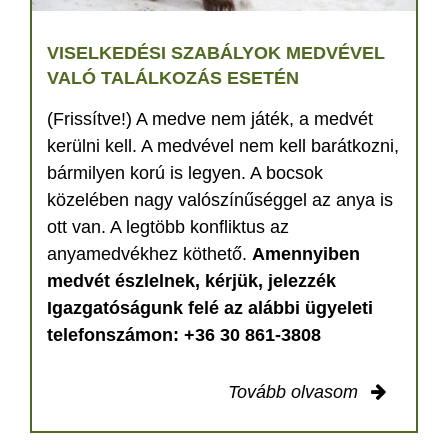
VISELKEDÉSI SZABÁLYOK MEDVÉVEL
VALÓ TALÁLKOZÁS ESETÉN
(Frissítve!) A medve nem játék, a medvét
kerülni kell. A medvével nem kell barátkozni,
bármilyen korú is legyen. A bocsok
közelében nagy valószínűséggel az anya is
ott van. A legtöbb konfliktus az
anyamedvékhez köthető.
Amennyiben
medvét észlelnek, kérjük, jelezzék
Igazgatóságunk felé az alábbi ügyeleti
telefonszámon: +36 30 861-3808
Tovább olvasom