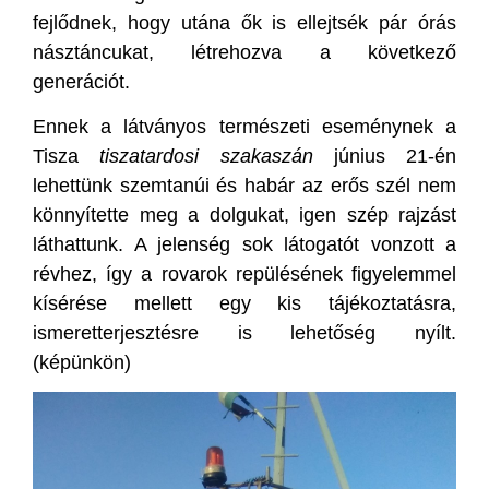
fejlődnek, hogy utána ők is ellejtsék pár órás
násztáncukat, létrehozva a következő
generációt.
Ennek a látványos természeti eseménynek a
Tisza
tiszatardosi szakaszán
június 21-én
lehettünk szemtanúi és habár az erős szél nem
könnyítette meg a dolgukat, igen szép rajzást
láthattunk. A jelenség sok látogatót vonzott a
révhez, így a rovarok repülésének figyelemmel
kísérése mellett egy kis tájékoztatásra,
ismeretterjesztésre is lehetőség nyílt.
(képünkön)