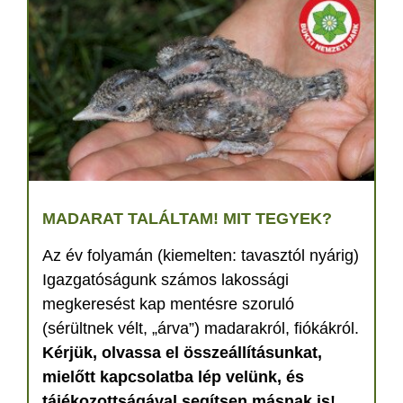
MADARAT TALÁLTAM! MIT TEGYEK?
Az év folyamán (kiemelten: tavasztól nyárig)
Igazgatóságunk számos lakossági
megkeresést kap mentésre szoruló
(sérültnek vélt, „árva”) madarakról, fiókákról.
Kérjük, olvassa el összeállításunkat,
mielőtt kapcsolatba lép velünk, és
tájékozottságával segítsen másnak is!