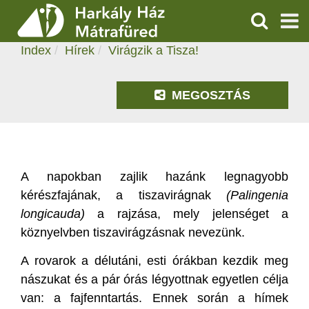
VIRÁGZIK A TISZA!
KERESÉS
2022.06.22. 12:38
Index
Hírek
Virágzik a Tisza!
SZOLGÁLTATÁSOK
PROGRAMOK
MEGOSZTÁS
HÍREK
RÓLUNK
A napokban zajlik hazánk legnagyobb
kérészfajának, a tiszavirágnak
(Palingenia
ÁRAK, NYITVATARTÁS
longicauda)
a rajzása, mely jelenséget a
köznyelvben tiszavirágzásnak nevezünk.
A rovarok a délutáni, esti órákban kezdik meg
nászukat és a pár órás légyottnak egyetlen célja
van: a fajfenntartás. Ennek során a hímek