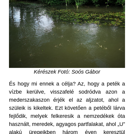
Kérészek Fotó: Soós Gábor
És hogy mi ennek a célja? Az, hogy a peték a
vízbe kerülve, visszafelé sodródva azon a
mederszakaszon érjék el az aljzatot, ahol a
szüleik is kikeltek. Ezt követően a petéből lárva
fejlődik, melyek felkeresik a nemzedékek óta
használt, meredek, agyagos partfalakat, ahol „U”
alakú üregeikben három éven keresztül