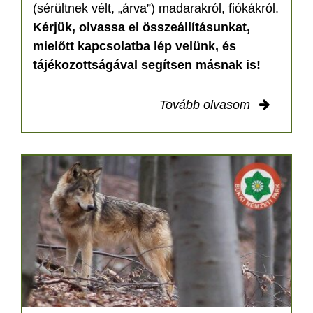
(sérültnek vélt, „árva”) madarakról, fiókákról.
Kérjük, olvassa el összeállításunkat,
mielőtt kapcsolatba lép velünk, és
tájékozottságával segítsen másnak is!
Tovább olvasom