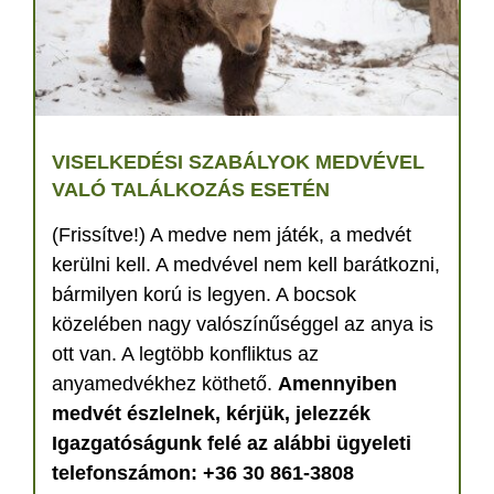
VISELKEDÉSI SZABÁLYOK MEDVÉVEL
VALÓ TALÁLKOZÁS ESETÉN
(Frissítve!) A medve nem játék, a medvét
kerülni kell. A medvével nem kell barátkozni,
bármilyen korú is legyen. A bocsok
közelében nagy valószínűséggel az anya is
ott van. A legtöbb konfliktus az
anyamedvékhez köthető.
Amennyiben
medvét észlelnek, kérjük, jelezzék
Igazgatóságunk felé az alábbi ügyeleti
telefonszámon: +36 30 861-3808