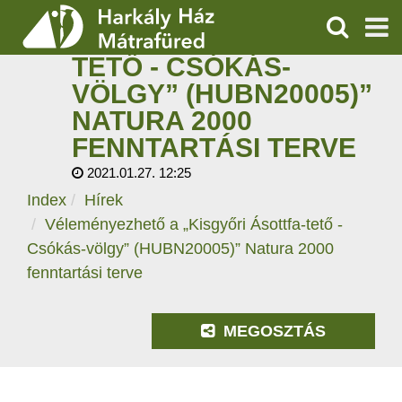
VÉLEMÉNYEZHETŐ A
„KISGYŐRI ÁSOTTFA-
KERESÉS
TETŐ - CSÓKÁS-
SZOLGÁLTATÁSOK
VÖLGY” (HUBN20005)”
NATURA 2000
PROGRAMOK
FENNTARTÁSI TERVE
HÍREK
2021.01.27. 12:25
Index
Hírek
RÓLUNK
Véleményezhető a „Kisgyőri Ásottfa-tető -
Csókás-völgy” (HUBN20005)” Natura 2000
ÁRAK, NYITVATARTÁS
fenntartási terve
MEGOSZTÁS