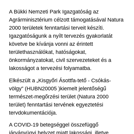
A Bükki Nemzeti Park Igazgatóság az
Agrárminisztérium célzott támogatásával Natura
2000 területek fenntartási terveit készíti.
Igazgatóságunk a nyílt tervezés gyakorlatát
követve be kívánja vonni az érintett
területhasználókat, hatóságokat,
önkormányzatokat, civil szervezeteket és a
lakosságot a tervezési folyamatba.
Elkészült a „Kisgyőri Ásottfa-tető - Csókás-
völgy” (HUBN20005 )kiemelt jelentőségű
természet-megőrzési terület (Natura 2000
terület) fenntartási tervének egyeztetési
tervdokumentációja.
A COVID-19 betegséggel összefüggő
járványügyi helyzet miatt lakossági, illetve