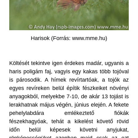
Harisok (Forrás: www.mme.hu)
Költését tekintve igen érdekes madár, ugyanis a
haris poligám faj, vagyis egy kakas több tojóval
is párosodik. A hímek revírtartóak, a tojók az
egyes revíreken belül építik fészkeiket növényi
anyagokból, melyekbe 7-10, de akár 13 tojást is
lerakhatnak május végén, június elején. A fekete
pehelylabdára emlékeztető fiókák
fészekhagyóak, tehát a kikelést követő rövid
időn belül képesek követni anyjukat,