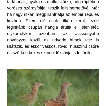
tarkítanak, nyaka és melle szürke, míg röptében
vöröses szárnyfoltjai teszik felismerhetővé. Már
ha nagy ritkán megpillanthatja az ember repülés
közben. Szem elé csak ritkán kerül, ezért
leginkább csupán hangja árulja el jelenlétét,
olykor-olykor azonban az alacsonyabb
növényzet közül az udvarló hímek feje is
kilátszik, és ekkor vaskos, rövid, hússzínű csőre
és szürkés-kékes szemöldöksávja is feltűnik.