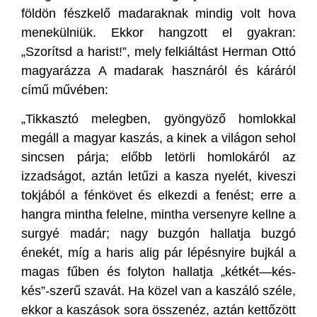
földön fészkelő madaraknak mindig volt hova
menekülniük. Ekkor hangzott el gyakran:
„Szorítsd a harist!”, mely felkiáltást Herman Ottó
magyarázza A madarak hasznáról és káráról
című művében:
„Tikkasztó melegben, gyöngyöző homlokkal
megáll a magyar kaszás, a kinek a világon sehol
sincsen párja; előbb letörli homlokáról az
izzadságot, aztán letűzi a kasza nyelét, kiveszi
tokjából a fénkövet és elkezdi a fenést; erre a
hangra mintha felelne, mintha versenyre kellne a
surgyé madár; nagy buzgón hallatja buzgó
énekét, míg a haris alig pár lépésnyire bujkál a
magas fűben és folyton hallatja „kétkét—kés-
kés”-szerű szavát. Ha közel van a kaszáló széle,
ekkor a kaszások sora összenéz, aztán kettőzött