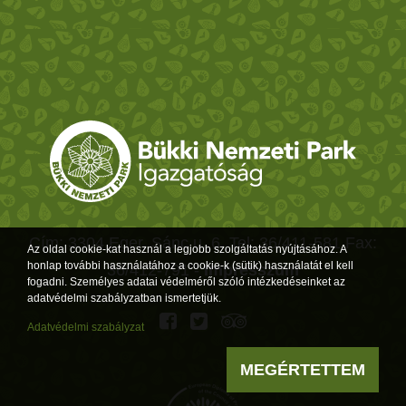
Cím: 3304 Eger, Sánc u. 6. Tel: 36/411-581 Fax:
Az oldal cookie-kat használ a legjobb szolgáltatás nyújtásához. A
honlap további használatához a cookie-k (sütik) használatát el kell
36/412-791 -
Impresszum
fogadni. Személyes adatai védelméről szóló intézkedéseinket az
adatvédelmi szabályzatban ismertetjük.
Adatvédelmi szabályzat
MEGÉRTETTEM