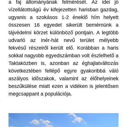
a faj állományának felmérését. Az idei jó
vízellátottságú év kifejezetten harisban gazdag,
ugyanis a szokásos 1-2 éneklő hím helyett
összesen 16 egyedet sikerült bemérnünk a
tájvédelmi körzet különböző pontjain. A legtöbb
udvarló az Inér-hát nevű terület mélyebb
fekvésű részeiről került elő. Korábban a haris
sokkal nagyobb egyedszámban volt észlelhető a
Taktaközben is, azonban az éghajlatváltozás
következtében fellépő egyre gyakoribbá váló
aszályos időszakok, valamint az élőhelyeinek
beszűkülése miatt ezen a vidéken is jelentősen
megcsappant a populációja.