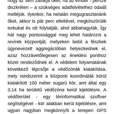
hogy az sem zavarja őket, ha az ember - persze
diszkréten – a szükséges adatfelvételhez odaáll
melléjük. Ilyenkor, ha netalán megugrasztanánk
őket, akkor is pár perc elteltével, megköszörülik
torkukat és ott folytatják, ahol abbahagyták. Így
hát nagy pontossággal meg lehet határozni a
revírek központját, melyeken belül a fészkek
úgynevezett aggregációban helyezkednek el,
azaz hozzávetőlegesen az éneklési ponthoz
közel rendeződnek el. A védelem folyamatának
következő lépcsője a védőzónák kialakítása,
mely rendszerint a központi koordináták körül
kialakított 100 méter sugarú kör, ami által egy
3,14 ha területű védőzóna kerül kijelölésre. A
védőterület - egy térinformatikai szoftver
segítségével - kör alakban kerül kijelölésre, ami
ugyan nagyban megkönnyíti a terepen GPS