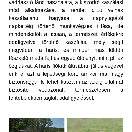
vadriasztó lánc használata, a kiszorító kaszálási
mód alkalmazása, a terület 5-10 %-nak
kaszálatlanul hagyása, a napnyugtától
napkeltéig történő munkavégzés tiltása, de
mindenekelőtt a lassan, a természeti értékekre
odafigyelve történő kaszálás, mely segít
megvédeni a harist és minden más földön
fészkelő madárfajt és egyéb élőlényt, mint pl. az
őzgidákat. A haris fiókák általában július végével
érik el azt a fejlettségi kort, amikor már nagy
biztonsággal le lehet kaszálni az addig oltalmat
biztosító védőzónát, természetesen a
fentebbiekben taglalt odafigyeléssel.