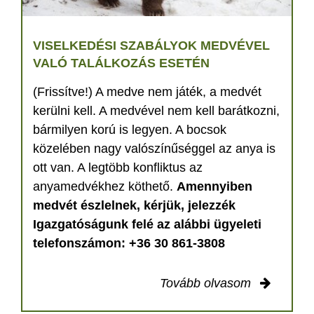
VISELKEDÉSI SZABÁLYOK MEDVÉVEL
VALÓ TALÁLKOZÁS ESETÉN
(Frissítve!) A medve nem játék, a medvét
kerülni kell. A medvével nem kell barátkozni,
bármilyen korú is legyen. A bocsok
közelében nagy valószínűséggel az anya is
ott van. A legtöbb konfliktus az
anyamedvékhez köthető.
Amennyiben
medvét észlelnek, kérjük, jelezzék
Igazgatóságunk felé az alábbi ügyeleti
telefonszámon: +36 30 861-3808
Tovább olvasom