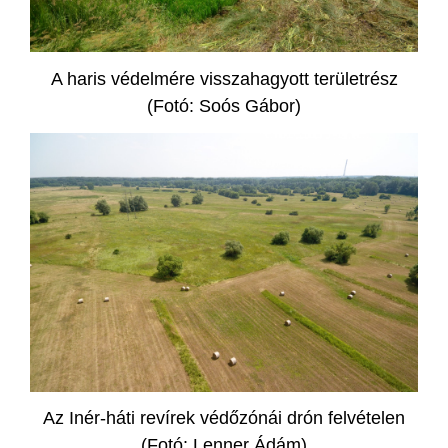
A haris védelmére visszahagyott területrész
(Fotó: Soós Gábor)
Az Inér-háti revírek védőzónái drón felvételen
(Fotó: Lenner Ádám)