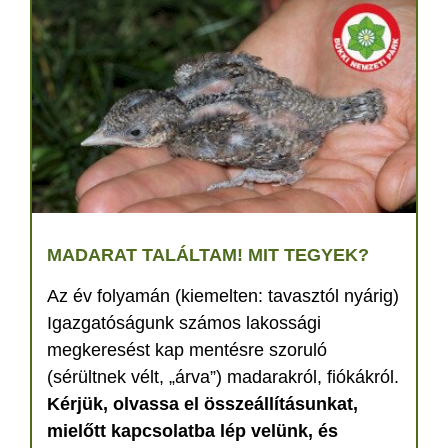
MADARAT TALÁLTAM! MIT TEGYEK?
Az év folyamán (kiemelten: tavasztól nyárig)
Igazgatóságunk számos lakossági
megkeresést kap mentésre szoruló
(sérültnek vélt, „árva”) madarakról, fiókákról.
Kérjük, olvassa el összeállításunkat,
mielőtt kapcsolatba lép velünk, és