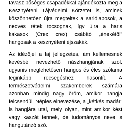
tavasz bőséges csapadékkal ajándékozta meg a
Kesznyéteni Tájvédelmi Körzetet is, aminek
köszönhetően újra megteltek a sarlólaposok, a
nedves rétek tocsognak, így újra a haris
kakasok (Crex crex) csábító „énekétől”
hangosak a kesznyéteni éjszakák.
Az idézőjel a faj jellegzetes, ám kellemesnek
kevésbé nevezhető nászhangjának szól,
ugyanis meglehetősen hangos és éles szólama
leginkább recsegéshez hasonlít. A
természetvédelmi szakemberek számára
azonban mindig nagy öröm, amikor hangja
felcsendül. Népies elnevezése, a „kétkés madár”
is hangjára utal, mely olyan, mint amikor kést
vagy kaszát fennek, de tudományos neve is
hangutánzó szó.