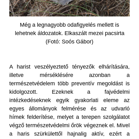
Még a legnagyobb odafigyelés mellett is
lehetnek áldozatok. Elkaszált mezei pacsirta
(Fotó: Soós Gábor)
A harist veszélyeztető tényezők elhárítására,
illetve mérséklésére azonban a
természetvédelem több preventív megoldást is
kidolgozott. Ezeknek a fajvédelmi
intézkedéseknek egyik gyakorlati eleme az
egyes állományok felmérése és az udvarló
hímek felderítése, melyet a terepen szolgálatot
végző természetvédelmi őrök végeznek el. Mivel
a haris szürkülettől hajnalig aktív, ezért a