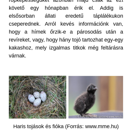
röpképességüket azonban majd csak az ezt
követő egy hónapban érik el. Addig is
elsősorban állati eredetű táplálékukon
cseperednek. Arról kevés információnk van,
hogy a hímek őrzik-e a párosodás után a
revíreket, vagy, hogy hány tojó tartozhat egy-egy
kakashoz, mely izgalmas titkok még feltárásra
várnak.
Haris tojások és fióka (Forrás: www.mme.hu)