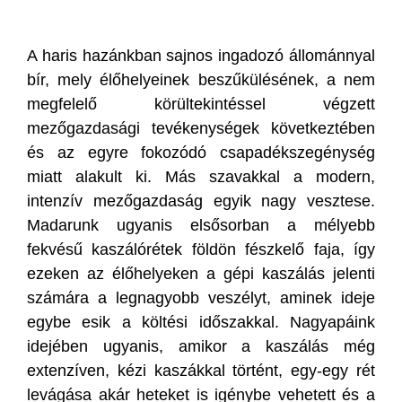
A haris hazánkban sajnos ingadozó állománnyal
bír, mely élőhelyeinek beszűkülésének, a nem
megfelelő körültekintéssel végzett
mezőgazdasági tevékenységek következtében
és az egyre fokozódó csapadékszegénység
miatt alakult ki. Más szavakkal a modern,
intenzív mezőgazdaság egyik nagy vesztese.
Madarunk ugyanis elsősorban a mélyebb
fekvésű kaszálórétek földön fészkelő faja, így
ezeken az élőhelyeken a gépi kaszálás jelenti
számára a legnagyobb veszélyt, aminek ideje
egybe esik a költési időszakkal. Nagyapáink
idejében ugyanis, amikor a kaszálás még
extenzíven, kézi kaszákkal történt, egy-egy rét
levágása akár heteket is igénybe vehetett és a