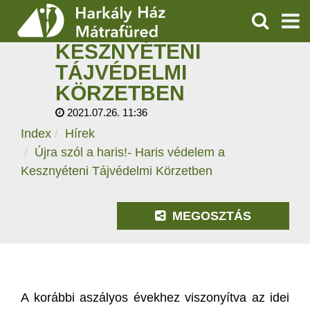
ÚJRA SZÓL A HARIS!-
HARIS VÉDELEM A
KERESÉS
KESZNYÉTENI
SZOLGÁLTATÁSOK
TÁJVÉDELMI
KÖRZETBEN
PROGRAMOK
2021.07.26. 11:36
HÍREK
Index
Hírek
Újra szól a haris!- Haris védelem a
RÓLUNK
Kesznyéteni Tájvédelmi Körzetben
ÁRAK, NYITVATARTÁS
MEGOSZTÁS
A korábbi aszályos évekhez viszonyítva az idei