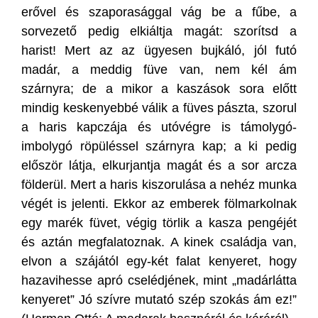
erővel és szaporasággal vág be a fűbe, a
sorvezető pedig elkiáltja magát: szorítsd a
harist! Mert az az ügyesen bujkáló, jól futó
madár, a meddig füve van, nem kél ám
szárnyra; de a mikor a kaszások sora előtt
mindig keskenyebbé válik a füves pászta, szorul
a haris kapczája és utóvégre is támolygó-
imbolygó röpüléssel szárnyra kap; a ki pedig
először látja, elkurjantja magát és a sor arcza
földerül. Mert a haris kiszorulása a nehéz munka
végét is jelenti. Ekkor az emberek fölmarkolnak
egy marék füvet, végig törlik a kasza pengéjét
és aztán megfalatoznak. A kinek családja van,
elvon a szájától egy-két falat kenyeret, hogy
hazavihesse apró cselédjének, mint „madárlátta
kenyeret” Jó szívre mutató szép szokás ám ez!”