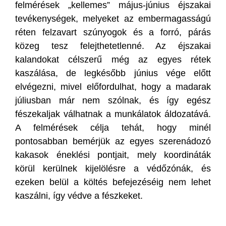
felmérések „kellemes” május-június éjszakai
tevékenységek, melyeket az embermagasságú
réten felzavart szúnyogok és a forró, párás
közeg tesz felejthetetlenné. Az éjszakai
kalandokat célszerű még az egyes rétek
kaszálása, de legkésőbb június vége előtt
elvégezni, mivel előfordulhat, hogy a madarak
júliusban már nem szólnak, és így egész
fészekaljak válhatnak a munkálatok áldozatává.
A felmérések célja tehát, hogy minél
pontosabban bemérjük az egyes szerenádozó
kakasok éneklési pontjait, mely koordináták
körül kerülnek kijelölésre a védőzónák, és
ezeken belül a költés befejezéséig nem lehet
kaszálni, így védve a fészkeket.