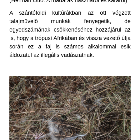
(Herman Ottó: A madarak hasznáról és káráról)
A szántóföldi kultúrákban az ott végzett
talajművelő munkák fenyegetik, de
egyedszámának csökkenéséhez hozzájárul az
is, hogy a trópusi Afrikában és vissza vezető útja
során ez a faj is számos alkalommal esik
áldozatul az illegális vadászatnak.