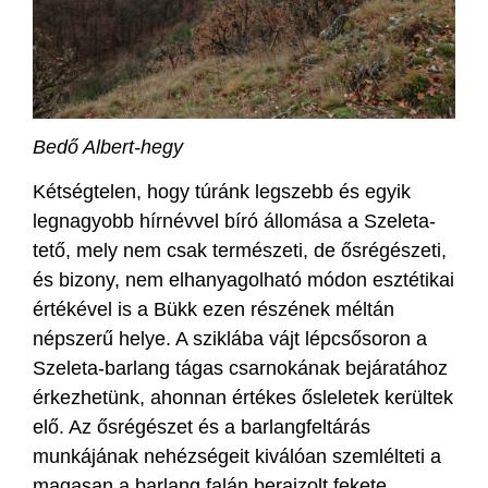
Bedő Albert-hegy
Kétségtelen, hogy túránk legszebb és egyik
legnagyobb hírnévvel bíró állomása a Szeleta-
tető, mely nem csak természeti, de ősrégészeti,
és bizony, nem elhanyagolható módon esztétikai
értékével is a Bükk ezen részének méltán
népszerű helye. A sziklába vájt lépcsősoron a
Szeleta-barlang tágas csarnokának bejáratához
érkezhetünk, ahonnan értékes ősleletek kerültek
elő. Az ősrégészet és a barlangfeltárás
munkájának nehézségeit kiválóan szemlélteti a
magasan a barlang falán berajzolt fekete