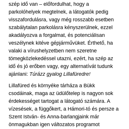
szép idő van – előfordulhat, hogy a
parkolóhelyek megtelnek, a látogatók pedig
visszafordulásra, vagy még rosszabb esetben
szabálytalan parkolásra kényszerülnek, ezzel
akadályozva a forgalmat, és potenciálisan
veszélynek kitéve gépjárművüket. Érthető, ha
valaki a vírushelyzetben nem szeretne
tömegközlekedéssel utazni, ezért, ha szép az
idő és jó erőben vagy, egy alternatívát tudunk
ajánlani:
Túrázz gyalog Lillafüredre!
Lillafüred és környéke tárháza a Bükk
csodáinak, maga az üdülőtelep is nagyon sok
érdekességet tartogat a látogató számára. A
vízesések, a függőkert, a Hámori-tó és persze a
Szent István- és Anna-barlangjaink már
önmagukban igen változatos programot