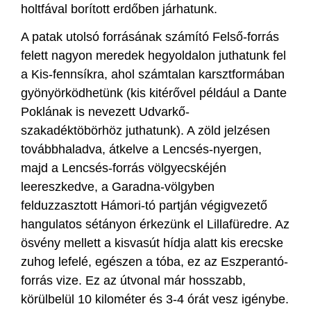
holtfával borított erdőben járhatunk.
A patak utolsó forrásának számító Felső-forrás
felett nagyon meredek hegyoldalon juthatunk fel
a Kis-fennsíkra, ahol számtalan karsztformában
gyönyörködhetünk (kis kitérővel például a Dante
Poklának is nevezett Udvarkő-
szakadéktöbörhöz juthatunk). A zöld jelzésen
továbbhaladva, átkelve a Lencsés-nyergen,
majd a Lencsés-forrás völgyecskéjén
leereszkedve, a Garadna-völgyben
felduzzasztott Hámori-tó partján végigvezető
hangulatos sétányon érkezünk el Lillafüredre. Az
ösvény mellett a kisvasút hídja alatt kis erecske
zuhog lefelé, egészen a tóba, ez az Eszperantó-
forrás vize. Ez az útvonal már hosszabb,
körülbelül 10 kilométer és 3-4 órát vesz igénybe.