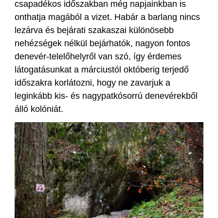
csapadékos időszakban még napjainkban is
onthatja magából a vizet. Habár a barlang nincs
lezárva és bejárati szakaszai különösebb
nehézségek nélkül bejárhatók, nagyon fontos
denevér-telelőhelyről van szó, így érdemes
látogatásunkat a márciustól októberig terjedő
időszakra korlátozni, hogy ne zavarjuk a
leginkább kis- és nagypatkósorrú denevérekből
álló kolóniát.