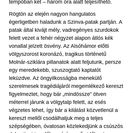
tempóban két – három óra alatt teljesíthető.
Rögtön az elején nagyon hangulatos
égerligetben haladunk a Szinva-patak partján. A
patak által kivájt mély, vadregényes szurdokok
felett vezet a fehér négyzet alapon átlós kék
vonallal jelzett ösvény. Az Alsóhámor előtti
völgyszorost koronázó, tragikus történetű
Molnár-sziklára pillanatok alatt feljutunk, persze
egy meredekebb, szuszogtató kaptatót
leküzdve. Az öngyilkosságba menekülő
szerelmesek tragédiájáról megemlékező kereszt
figyelmeztet, hogy bár „mindössze” ötven
méterrel járunk a völgytalp felett, az esés
végzetes lehet, így bár a kilátást közvetlenül a
kereszt mellől csodálhatjuk meg a teljes
szépségében, óvatosan közlekedjünk a csúszós