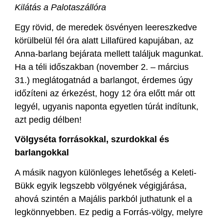
Kilátás a Palotaszállóra
Egy rövid, de meredek ösvényen leereszkedve
körülbelül fél óra alatt Lillafüred kapujában, az
Anna-barlang bejárata mellett találjuk magunkat.
Ha a téli időszakban (november 2. – március
31.) meglátogatnád a barlangot, érdemes úgy
időzíteni az érkezést, hogy 12 óra előtt már ott
legyél, ugyanis naponta egyetlen túrát indítunk,
azt pedig délben!
Völgyséta forrásokkal, szurdokkal és
barlangokkal
A másik nagyon különleges lehetőség a Keleti-
Bükk egyik legszebb völgyének végigjárása,
ahová szintén a Majális parkból juthatunk el a
legkönnyebben. Ez pedig a Forrás-völgy, melyre