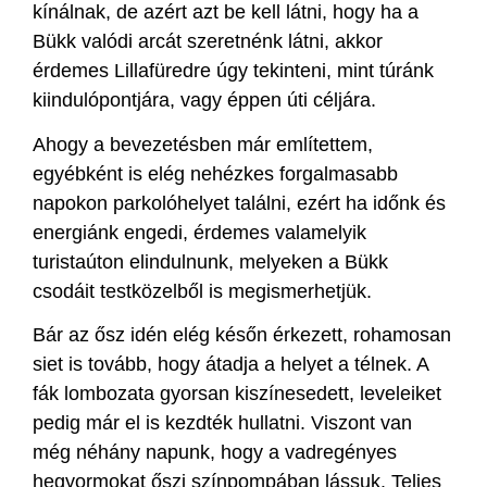
kínálnak, de azért azt be kell látni, hogy ha a
Bükk valódi arcát szeretnénk látni, akkor
érdemes Lillafüredre úgy tekinteni, mint túránk
kiindulópontjára, vagy éppen úti céljára.
Ahogy a bevezetésben már említettem,
egyébként is elég nehézkes forgalmasabb
napokon parkolóhelyet találni, ezért ha időnk és
energiánk engedi, érdemes valamelyik
turistaúton elindulnunk, melyeken a Bükk
csodáit testközelből is megismerhetjük.
Bár az ősz idén elég későn érkezett, rohamosan
siet is tovább, hogy átadja a helyet a télnek. A
fák lombozata gyorsan kiszínesedett, leveleiket
pedig már el is kezdték hullatni. Viszont van
még néhány napunk, hogy a vadregényes
hegyormokat őszi színpompában lássuk. Teljes