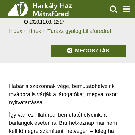
TÚRÁZZ GYALOG
LILLAFÜREDRE!
KERESÉS
2020.11.03. 12:17
SZOLGÁLTATÁSOK
Index
Hírek
Túrázz gyalog Lillafüredre!
PROGRAMOK
MEGOSZTÁS
HÍREK
RÓLUNK
Habár a szezonnak vége, bemutatóhelyeink
ÁRAK, NYITVATARTÁS
továbbra is várják a látogatókat, megváltozott
nyitvatartással.
Így van ez lillafüredi bemutatóhelyeink, a
barlangok esetén is. Bár hétköznap már nem
kell tömegre számítani, hétvégén – főleg ha