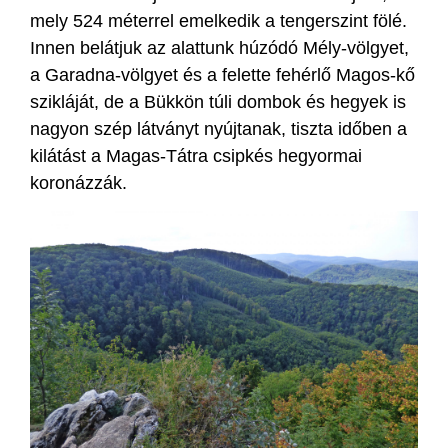
mely 524 méterrel emelkedik a tengerszint fölé.
Innen belátjuk az alattunk húzódó Mély-völgyet,
a Garadna-völgyet és a felette fehérlő Magos-kő
szikláját, de a Bükkön túli dombok és hegyek is
nagyon szép látványt nyújtanak, tiszta időben a
kilátást a Magas-Tátra csipkés hegyormai
koronázzák.