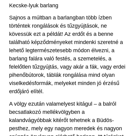
Kecske-lyuk barlang
Sajnos a múltban a barlangban több ízben
történtek rongálások és tűzgyújtások, ne
kövessük ezt a példát! Az erdőt és a benne
található képződményeket mindenki szeretné a
lehető legtermészetesebb módon élvezni, a
barlang falára való festés, a szemetelés, a
felelőtlen tűzgyújtás, vagy akár a fák, vagy erdei
pihenőbútorok, táblák rongálása mind olyan
viselkedésformák, melyeket minden jó érzésű
erdőjáró elítél.
A völgy ezután valamelyest kitágul – a balról
becsatlakozó mellékvölgyben a
kalandvágyóbbak kitérőt tehetnek a Büdös-
pesthez, mely egy nagyon meredek és nagyon