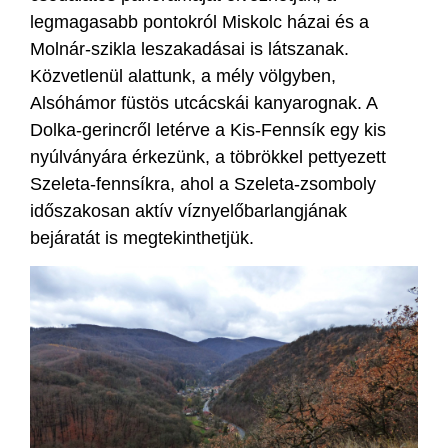
legmagasabb pontokról Miskolc házai és a
Molnár-szikla leszakadásai is látszanak.
Közvetlenül alattunk, a mély völgyben,
Alsóhámor füstös utcácskái kanyarognak. A
Dolka-gerincről letérve a Kis-Fennsík egy kis
nyúlványára érkezünk, a töbrökkel pettyezett
Szeleta-fennsíkra, ahol a Szeleta-zsomboly
időszakosan aktív víznyelőbarlangjának
bejáratát is megtekinthetjük.