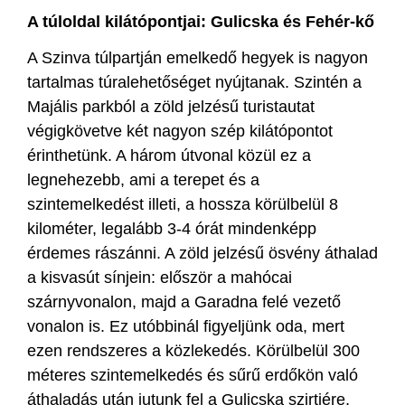
A túloldal kilátópontjai: Gulicska és Fehér-kő
A Szinva túlpartján emelkedő hegyek is nagyon
tartalmas túralehetőséget nyújtanak. Szintén a
Majális parkból a zöld jelzésű turistautat
végigkövetve két nagyon szép kilátópontot
érinthetünk. A három útvonal közül ez a
legnehezebb, ami a terepet és a
szintemelkedést illeti, a hossza körülbelül 8
kilométer, legalább 3-4 órát mindenképp
érdemes rászánni. A zöld jelzésű ösvény áthalad
a kisvasút sínjein: először a mahócai
szárnyvonalon, majd a Garadna felé vezető
vonalon is. Ez utóbbinál figyeljünk oda, mert
ezen rendszeres a közlekedés. Körülbelül 300
méteres szintemelkedés és sűrű erdőkön való
áthaladás után jutunk fel a Gulicska szirtjére,