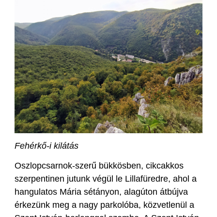
Fehérkő-i kilátás
Oszlopcsarnok-szerű bükkösben, cikcakkos
szerpentinen jutunk végül le Lillafüredre, ahol a
hangulatos Mária sétányon, alagúton átbújva
érkezünk meg a nagy parkolóba, közvetlenül a