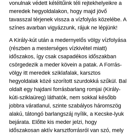
vonulnak védett kétéltűink téli rejtekhelyeikre a
meredek hegyoldalakon, hogy majd jövő
tavasszal térjenek vissza a vízfolyás közelébe. A
színes avarban vigyázzunk, rájuk ne lépjünk!
A Király-kút után a medernyelős völgy vízfolyása
(részben a mesterséges vízkivétel miatt)
időszakos, így csak csapadékos időszakban
csörgedezik a meder kövein a patak. A Forrás-
völgy itt meredek sziklafalak, karsztos
hegyoldalak közé szorított szurdokká szűkül. Bal
oldalt egy hajdani forrásbarlang romjai (Király-
kúti-sziklaüreg) láthatók, nem sokkal később
jobbra váratlanul, szinte szabályos háromszög
alakú, tátongó barlangszáj nyílik, a Kecske-lyuk
bejárata. Előtte kis meder jelzi, hogy
időszakosan aktív karsztforrásról van szó, mely