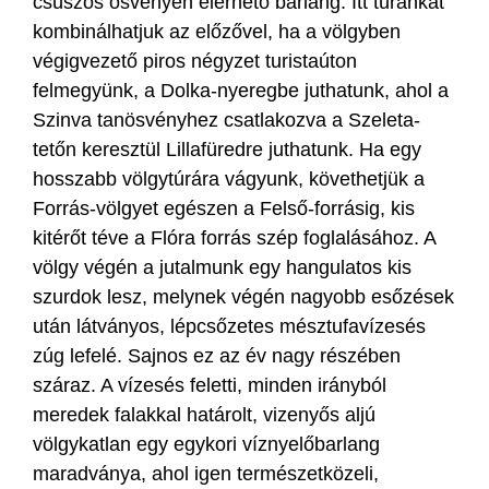
csúszós ösvényen elérhető barlang. Itt túránkat
kombinálhatjuk az előzővel, ha a völgyben
végigvezető piros négyzet turistaúton
felmegyünk, a Dolka-nyeregbe juthatunk, ahol a
Szinva tanösvényhez csatlakozva a Szeleta-
tetőn keresztül Lillafüredre juthatunk. Ha egy
hosszabb völgytúrára vágyunk, követhetjük a
Forrás-völgyet egészen a Felső-forrásig, kis
kitérőt téve a Flóra forrás szép foglalásához. A
völgy végén a jutalmunk egy hangulatos kis
szurdok lesz, melynek végén nagyobb esőzések
után látványos, lépcsőzetes mésztufavízesés
zúg lefelé. Sajnos ez az év nagy részében
száraz. A vízesés feletti, minden irányból
meredek falakkal határolt, vizenyős aljú
völgykatlan egy egykori víznyelőbarlang
maradványa, ahol igen természetközeli,