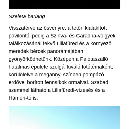
Szeleta-barlang
Visszatérve az ösvényre, a tetőn kialakított
pavilontól pedig a Szinva- és Garadna-völgyek
találkozásánál fekvő Lillafüred és a környező
meredek bércek panorámájában
gyönyörködhetünk. Középen a Palotaszálló
hatalmas épülete szolgál kiváló fotótémaként,
körülölelve a megannyi színben pompázó
erdővel borított fennsíkok ormaival. Szabad
szemmel látható a Lillafüredi-vízesés és a
Hámori-tó is.