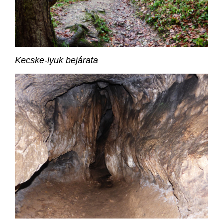
Kecske-lyuk bejárata