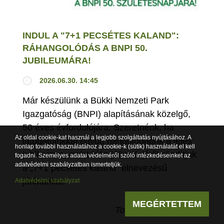
INDUL A "7+1 PECSÉTES KALAND":
RÁHANGOLÓDÁS A BNPI 50.
JUBILEUMÁRA!
2026.06.30. 14:45
Már készülünk a Bükki Nemzeti Park
Igazgatóság (BNPI) alapításának közelgő,
50 éves évfordulójára. Szeretnénk, ha
Az oldal cookie-kat használ a legjobb szolgáltatás nyújtásához. A
látogatóinkkal együtt hangolódnánk a jeles
honlap további használatához a cookie-k (sütik) használatát el kell
jubileumra, ezért idén július 1-jétől elindítjuk
fogadni. Személyes adatai védelméről szóló intézkedéseinket az
adatvédelmi szabályzatban ismertetjük.
a „7+1 pecsétes kaland” elnevezésű
játékunkat!
Adatvédelmi szabályzat
MEGÉRTETTEM
Tovább olvasom