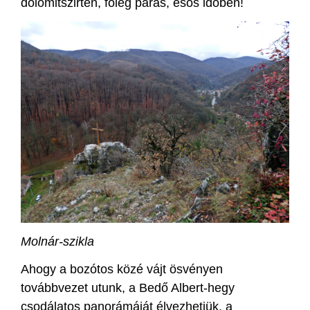
dolomitszirten, főleg párás, esős időben!
Molnár-szikla
Ahogy a bozótos közé vájt ösvényen
továbbvezet utunk, a Bedő Albert-hegy
csodálatos panorámáját élvezhetjük, a