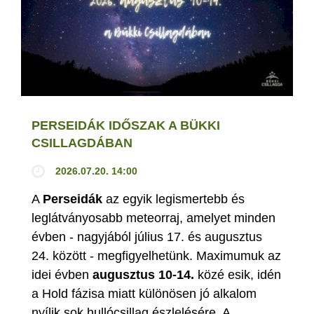
PERSEIDÁK IDŐSZAK A BÜKKI
CSILLAGDÁBAN
2026.07.20. 14:00
A
Perseidák
az egyik legismertebb és
leglátványosabb meteorraj, amelyet minden
évben - nagyjából július 17. és augusztus
24. között - megfigyelhetünk. Maximumuk az
idei évben
augusztus 10-14.
közé esik, idén
a Hold fázisa miatt különösen jó alkalom
nyílik sok hullócsillag észlelésére. A