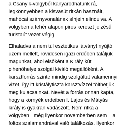
a Csanyik-völgyből kanyarodhatunk rá,
legkönnyebben a kisvasút ritkán használt,
mahócai szárnyvonalának sínjein elindulva. A
völgyben a fehér alapon piros kereszt jelzésű
turistaút vezet végig.
Elhaladva a nem túl esztétikus látványt nyújtó
üzem mellett, rövidesen igazi erdőben találjuk
magunkat, ahol elsőként a Király-kút
pihenőhelye szolgál kiváló megállóként. A
karsztforrás szinte mindig szolgáltat valamennyi
vizet, így itt kristálytiszta karsztvízzel tölthetjük
meg kulacsainkat. Nevét a forrás onnan kapta,
hogy a környék erdeiben I. Lajos és Mátyás
király is gyakran vadászott. Nem ritka a
völgyben - még ilyenkor novemberben sem – a
foltos szalamandrával való találkozás. Ilyenkor