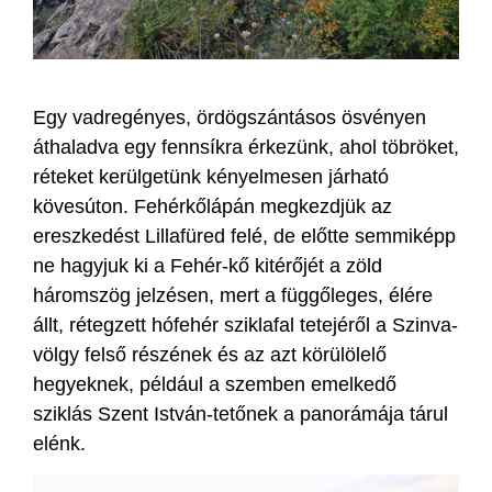
Egy vadregényes, ördögszántásos ösvényen
áthaladva egy fennsíkra érkezünk, ahol töbröket,
réteket kerülgetünk kényelmesen járható
kövesúton. Fehérkőlápán megkezdjük az
ereszkedést Lillafüred felé, de előtte semmiképp
ne hagyjuk ki a Fehér-kő kitérőjét a zöld
háromszög jelzésen, mert a függőleges, élére
állt, rétegzett hófehér sziklafal tetejéről a Szinva-
völgy felső részének és az azt körülölelő
hegyeknek, például a szemben emelkedő
sziklás Szent István-tetőnek a panorámája tárul
elénk.