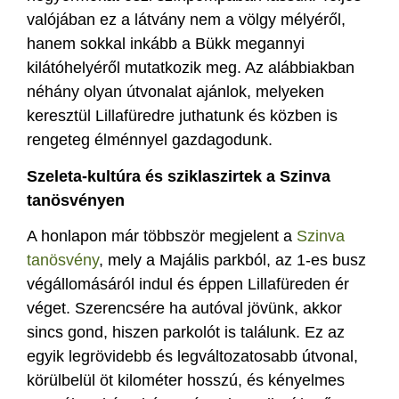
valójában ez a látvány nem a völgy mélyéről,
hanem sokkal inkább a Bükk megannyi
kilátóhelyéről mutatkozik meg. Az alábbiakban
néhány olyan útvonalat ajánlok, melyeken
keresztül Lillafüredre juthatunk és közben is
rengeteg élménnyel gazdagodunk.
Szeleta-kultúra és sziklaszirtek a Szinva
tanösvényen
A honlapon már többször megjelent a
Szinva
tanösvény
, mely a Majális parkból, az 1-es busz
végállomásáról indul és éppen Lillafüreden ér
véget. Szerencsére ha autóval jövünk, akkor
sincs gond, hiszen parkolót is találunk. Ez az
egyik legrövidebb és legváltozatosabb útvonal,
körülbelül öt kilométer hosszú, és kényelmes