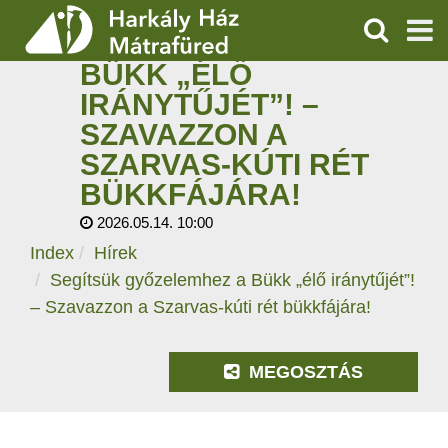
SEGÍTSÜK
GYŐZELEMHEZ A
KERESÉS
BÜKK „ÉLŐ
SZOLGÁLTATÁSOK
IRÁNYTŰJÉT”! –
SZAVAZZON A
PROGRAMOK
SZARVAS-KÚTI RÉT
HÍREK
BÜKKFÁJÁRA!
2026.05.14. 10:00
RÓLUNK
Index
Hírek
Segítsük győzelemhez a Bükk „élő iránytűjét”!
ÁRAK, NYITVATARTÁS
– Szavazzon a Szarvas-kúti rét bükkfájára!
MEGOSZTÁS