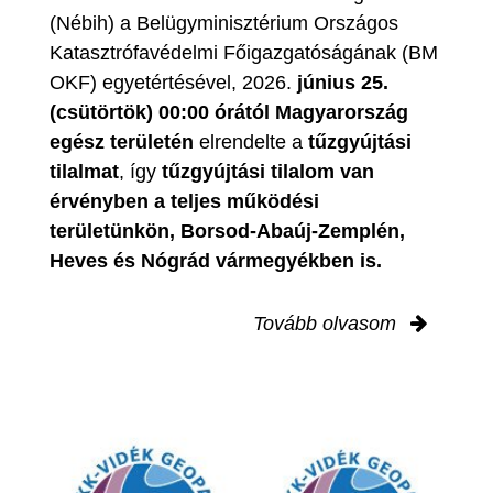
(Nébih) a Belügyminisztérium Országos
Katasztrófavédelmi Főigazgatóságának (BM
OKF) egyetértésével, 2026.
június 25.
(csütörtök) 00:00 órától Magyarország
egész területén
elrendelte a
tűzgyújtási
tilalmat
, így
tűzgyújtási tilalom van
érvényben
a teljes működési
területünkön, Borsod-Abaúj-Zemplén,
Heves és Nógrád vármegyékben is.
Tovább olvasom