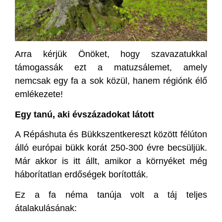
Arra kérjük Önöket, hogy szavazatukkal
támogassák ezt a matuzsálemet, amely
nemcsak egy fa a sok közül, hanem régiónk élő
emlékezete!
Egy tanú, aki évszázadokat látott
A Répáshuta és Bükkszentkereszt között félúton
álló európai bükk korát 250-300 évre becsüljük.
Már akkor is itt állt, amikor a környéket még
háborítatlan erdőségek borították.
Ez a fa néma tanúja volt a táj teljes
átalakulásának: