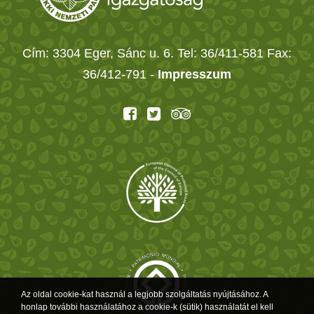
Cím: 3304 Eger, Sánc u. 6. Tel: 36/411-581 Fax:
36/412-791 -
Impresszum
Az oldal cookie-kat használ a legjobb szolgáltatás nyújtásához. A
honlap további használatához a cookie-k (sütik) használatát el kell