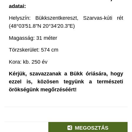
adatai:
Helyszín: Bükkszentkereszt, Szarvas-kúti rét
(48°03'51.8"N 20°34'20.3"E)
Magasság: 31 méter
Törzskerület: 574 cm
Kora: kb. 250 év
Kérjük, szavazzanak a Bükk óriására, hogy
ezzel is, közösen tegyünk a természeti
örökségünk megőrzéséért!
MEGOSZTÁS