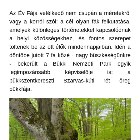
Az Év Fája vetélkedő nem csupán a méretekről
vagy a korról szól: a cél olyan fák felkutatása,
amelyek különleges történetekkel kapcsolódnak
a helyi közösségekhez, és fontos szerepet
töltenek be az ott élők mindennapjaiban. Idén a
döntőbe jutott 7 fa közé - nagy büszkeségünkre
- bekerült a Bükki Nemzeti Park egyik
legimpozánsabb képviselője is: a
bükkszentkereszti Szarvas-kúti rét öreg
bükkfája.