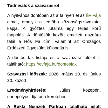
Tudnivalók a szavazásról
A nyilvános döntőben az a fa nyeri el az
Év Fája
címet, amelyik a legtöbb közönségszavazatot
kapja. A győztes jutalma egy teljes körű
faápolás. A döntősök között emellett gazdára
talál a Hős Fa cím, valamint az Országos
Erdészeti Egyesület különdíja is.
A döntős fák listája és a szavazási felület itt
található:
https://evfaja.hu/dontosfak
Szavazási időszak:
2026. május 10. és június
30. között
Eredményhirdetés:
Július közepén,
ünnepélyes díjátadó keretében
A Bükki Nemzeti Parkban található jelölt