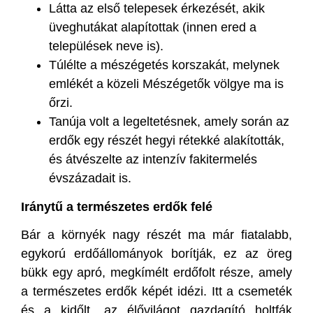
Látta az első telepesek érkezését, akik
üveghutákat alapítottak (innen ered a
települések neve is).
Túlélte a mészégetés korszakát, melynek
emlékét a közeli Mészégetők völgye ma is
őrzi.
Tanúja volt a legeltetésnek, amely során az
erdők egy részét hegyi rétekké alakították,
és átvészelte az intenzív fakitermelés
évszázadait is.
Iránytű a természetes erdők felé
Bár a környék nagy részét ma már fiatalabb,
egykorú erdőállományok borítják, ez az öreg
bükk egy apró, megkímélt erdőfolt része, amely
a természetes erdők képét idézi. Itt a csemeték
és a kidőlt, az élővilágot gazdagító holtfák