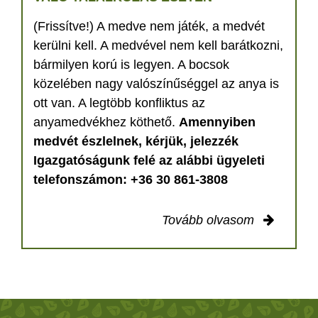
(Frissítve!) A medve nem játék, a medvét
kerülni kell. A medvével nem kell barátkozni,
bármilyen korú is legyen. A bocsok
közelében nagy valószínűséggel az anya is
ott van. A legtöbb konfliktus az
anyamedvékhez köthető.
Amennyiben
medvét észlelnek, kérjük, jelezzék
Igazgatóságunk felé az alábbi ügyeleti
telefonszámon: +36 30 861-3808
Tovább olvasom