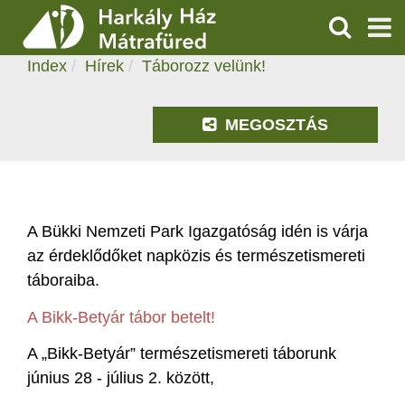
TÁBOROZZ VELÜNK!
KERESÉS
2021.05.11. 09:56
Index
Hírek
Táborozz velünk!
SZOLGÁLTATÁSOK
PROGRAMOK
MEGOSZTÁS
HÍREK
RÓLUNK
A Bükki Nemzeti Park Igazgatóság idén is várja
az érdeklődőket napközis és természetismereti
ÁRAK, NYITVATARTÁS
táboraiba.
A Bikk-Betyár tábor betelt!
A „Bikk-Betyár” természetismereti táborunk
június 28 - július 2. között,