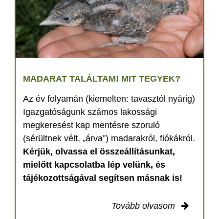
MADARAT TALÁLTAM! MIT TEGYEK?
Az év folyamán (kiemelten: tavasztól nyárig)
Igazgatóságunk számos lakossági
megkeresést kap mentésre szoruló
(sérültnek vélt, „árva”) madarakról, fiókákról.
Kérjük, olvassa el összeállításunkat,
mielőtt kapcsolatba lép velünk, és
tájékozottságával segítsen másnak is!
Tovább olvasom