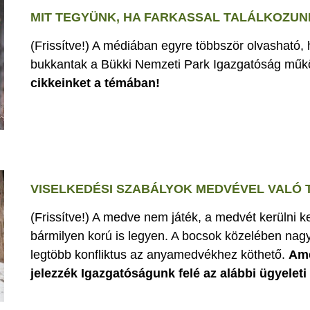
MIT TEGYÜNK, HA FARKASSAL TALÁLKOZUN
(Frissítve!) A médiában egyre többször olvasható,
bukkantak a Bükki Nemzeti Park Igazgatóság műk
cikkeinket a témában!
VISELKEDÉSI SZABÁLYOK MEDVÉVEL VALÓ
(Frissítve!) A medve nem játék, a medvét kerülni k
bármilyen korú is legyen. A bocsok közelében nagy
legtöbb konfliktus az anyamedvékhez köthető.
Ame
jelezzék Igazgatóságunk felé az alábbi ügyelet