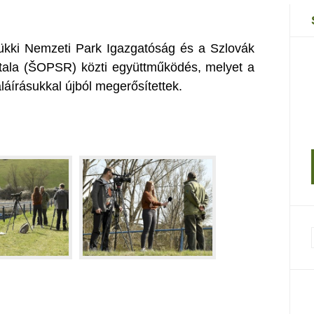
ükki Nemzeti Park Igazgatóság és a Szlovák
tala (ŠOPSR) közti együttműködés, melyet a
aláírásukkal újból megerősítettek.