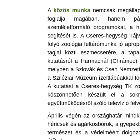
A
közös munka
nemcsak megállapod
foglalja magában, hanem pály
szemléletformáló programokat, a h
segítését is. A Cseres-hegység Tá
folyó zoológia feltárómunka jó aprop
tagjai közti eszmecserére, a tapa
kutatásról a Harmacnál (Chrámec) a 
melyben a Szlovák és Cseh Nemzeti
a Sziléziai Múzeum ízeltlábúakkal fo
A kutatást a Cseres-hegység TK zo
köszönhetően készült el a sokn
együttműködésről szóló televízió felvé
Április végén az országhatár mindké
héricsek és agárkosborok, a gyepekb
természet és a védelméért dolgozó