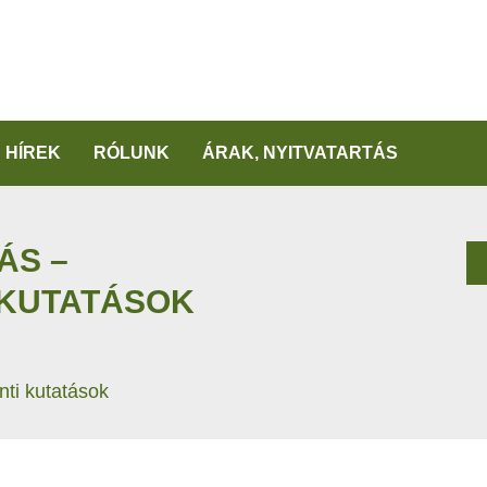
HÍREK
RÓLUNK
ÁRAK, NYITVATARTÁS
ÁS –
 KUTATÁSOK
ti kutatások