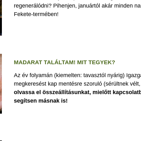
regenerálódni? Pihenjen, januártól akár minden nap
Fekete-termében!
MADARAT TALÁLTAM! MIT TEGYEK?
Az év folyamán (kiemelten: tavasztól nyárig) Iga
megkeresést kap mentésre szoruló (sérültnek vélt, 
olvassa el összeállításunkat, mielőtt kapcsolat
segítsen másnak is!