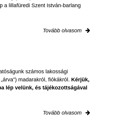
 a lillafüredi Szent István-barlang
Tovább olvasom
zgatóságunk számos lakossági
„árva”) madarakról, fiókákról.
Kérjük,
ba lép velünk, és tájékozottságával
Tovább olvasom