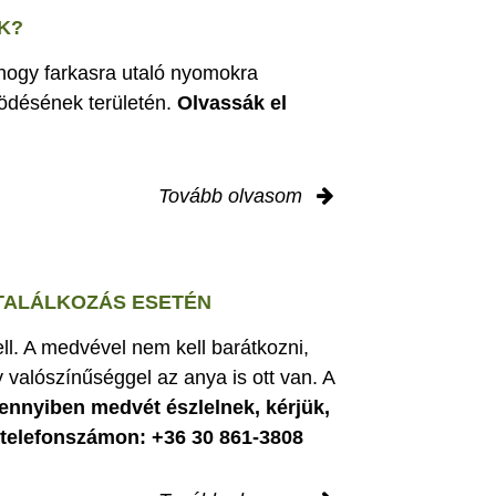
K?
 hogy farkasra utaló nyomokra
ödésének területén.
Olvassák el
Tovább olvasom
 TALÁLKOZÁS ESETÉN
ell. A medvével nem kell barátkozni,
 valószínűséggel az anya is ott van. A
nnyiben medvét észlelnek, kérjük,
i telefonszámon: +36 30 861-3808