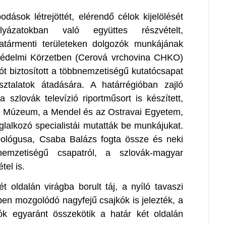
ások létrejöttét, elérendő célok kijelölését
ázatokban való együttes részvételt,
atármenti területeken dolgozók munkájának
jvédelmi Körzetben (Cerová vrchovina CHKO)
ót biztosított a többnemzetiségű kutatócsapat
sztalatok átadására. A határrégióban zajló
szlovák televízió riportműsort is készített,
 Múzeum, a Mendel és az Ostravai Egyetem,
glalkozó specialistái mutatták be munkájukat.
ológusa, Csaba Balázs fogta össze és neki
emzetiségű csapatról, a szlovák-magyar
tel is.
t oldalán virágba borult táj, a nyíló tavaszi
en mozgolódó nagyfejű csajkók is jelezték, a
k egyaránt összekötik a határ két oldalán