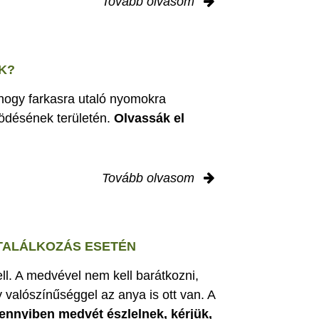
Tovább olvasom
K?
 hogy farkasra utaló nyomokra
ödésének területén.
Olvassák el
Tovább olvasom
 TALÁLKOZÁS ESETÉN
ell. A medvével nem kell barátkozni,
 valószínűséggel az anya is ott van. A
nnyiben medvét észlelnek, kérjük,