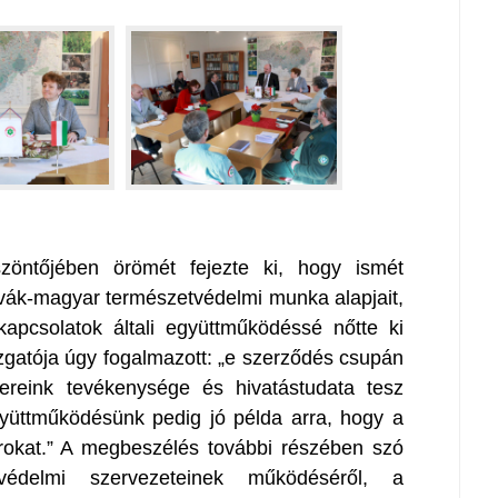
zöntőjében örömét fejezte ki, hogy ismét
lovák-magyar természetvédelmi munka alapjait,
pcsolatok általi együttműködéssé nőtte ki
gatója úgy fogalmazott: „e szerződés csupán
ereink tevékenysége és hivatástudata tesz
gyüttműködésünk pedig jó példa arra, hogy a
okat.” A megbeszélés további részében szó
édelmi szervezeteinek működéséről, a