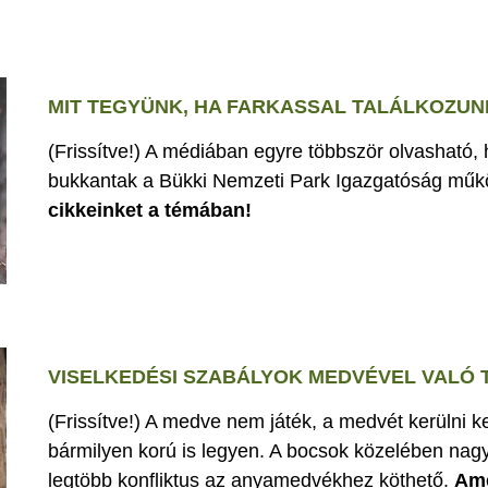
MIT TEGYÜNK, HA FARKASSAL TALÁLKOZUN
(Frissítve!) A médiában egyre többször olvasható,
bukkantak a Bükki Nemzeti Park Igazgatóság műk
cikkeinket a témában!
VISELKEDÉSI SZABÁLYOK MEDVÉVEL VALÓ
(Frissítve!) A medve nem játék, a medvét kerülni k
bármilyen korú is legyen. A bocsok közelében nagy
legtöbb konfliktus az anyamedvékhez köthető.
Ame