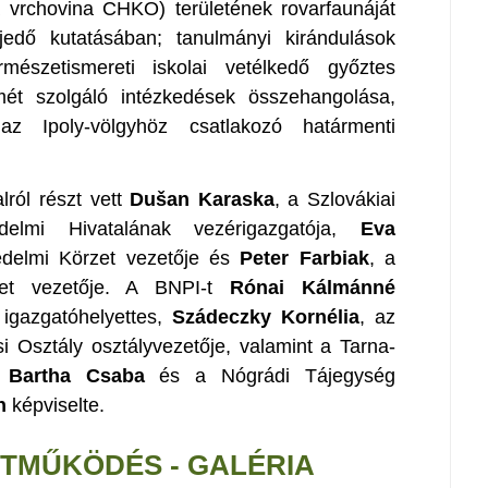
 vrchovina CHKO) területének rovarfaunáját
jedő kutatásában; tanulmányi kirándulások
mészetismereti iskolai vetélkedő győztes
mét szolgáló intézkedések összehangolása,
az Ipoly-völgyhöz csatlakozó határmenti
lról részt vett
Dušan Karaska
, a Szlovákiai
delmi Hivatalának vezérigazgatója,
Eva
édelmi Körzet vezetője és
Peter Farbiak
, a
zet vezetője. A BNPI-t
Rónai Kálmánné
 igazgatóhelyettes,
Szádeczky Kornélia
, az
si Osztály osztályvezetője, valamint a Tarna-
,
Bartha Csaba
és a Nógrádi Tájegység
n
képviselte.
TTMŰKÖDÉS - GALÉRIA