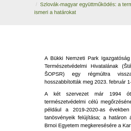
Szlovák-magyar együttműködés: a te
ismeri a határokat
A Bükki Nemzeti Park Igazgatóság 
Természetvédelmi Hivatalának (Štá
ŠOPSR) egy régmúltra visszat
hosszabbították meg 2023. február 1
A két szervezet már 1994 óta 
természetvédelmi célú megőrzéséne
például a 2019-2020-as években
tanösvényeik felújítása; a határon 
Brnoi Egyetem megkeresésére a Kar