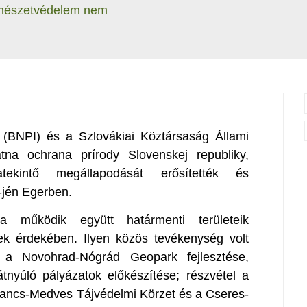
rmészetvédelem nem
(BNPI) és a Szlovákiai Köztársaság Állami
tna ochrana prírody Slovenskej republiky,
ekintő megállapodását erősítették és
-jén Egerben.
működik együtt határmenti területeik
k érdekében. Ilyen közös tevékenység volt
 a Novohrad-Nógrád Geopark fejlesztése,
átnyúló pályázatok előkészítése; részvétel a
ancs-Medves Tájvédelmi Körzet és a Cseres-