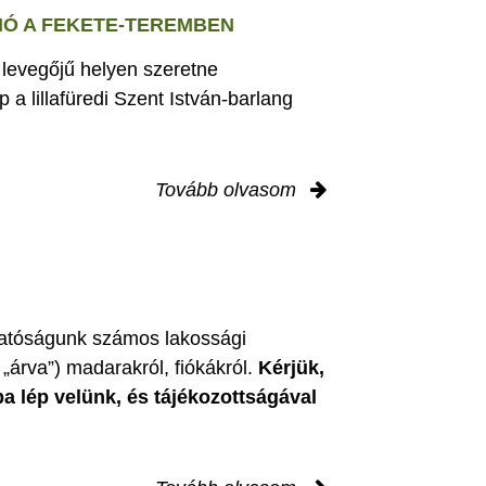
Ó A FEKETE-TEREMBEN
s levegőjű helyen szeretne
 a lillafüredi Szent István-barlang
Tovább olvasom
zgatóságunk számos lakossági
„árva”) madarakról, fiókákról.
Kérjük,
ba lép velünk, és tájékozottságával