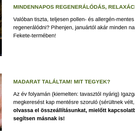
MINDENNAPOS REGENERÁLÓDÁS, RELAXÁCI
Valóban tiszta, teljesen pollen- és allergén-mente
regenerálódni? Pihenjen, januártól akár minden nap
Fekete-termében!
MADARAT TALÁLTAM! MIT TEGYEK?
Az év folyamán (kiemelten: tavasztól nyárig) Iga
megkeresést kap mentésre szoruló (sérültnek vélt, 
olvassa el összeállításunkat, mielőtt kapcsolat
segítsen másnak is!