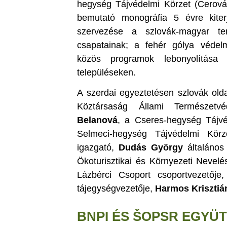
hegység Tájvédelmi Körzet (Cerová
bemutató monográfia 5 évre kiter
szervezése a szlovák-magyar ter
csapatainak; a fehér gólya védel
közös programok lebonyolítása 
településeken.
A szerdai egyeztetésen szlovák olda
Köztársaság Állami Természetvé
Belanová
, a Cseres-hegység Tájv
Selmeci-hegység Tájvédelmi Kör
igazgató,
Dudás György
általános
Ökoturisztikai és Környezeti Nevelé
Lázbérci Csoport csoportvezetője
tájegységvezetője,
Harmos Krisztiá
BNPI ÉS ŠOPSR EGYÜ