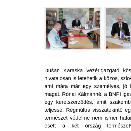
Dušan Karaska vezérigazgató kös
hivatalosan is letehetik a közös, sz
ami mára már egy személyes, jó ka
magát. Rónai Kálmánné, a BNPI igaz
egy keretszerződés, amit szakemb
teljessé. Régmúltra visszatekintő e
természet védelme nem ismer határ
esett a két ország természetv