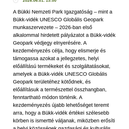
2026.06.01. 15:00
A Bükki Nemzeti Park Igazgatóság – mint a
Bükk-vidék UNESCO Globális Geopark
munkaszervezete – 2026-ban első
alkalommal hirdetett pályázatot a Bükk-vidék
Geopark védjegy elnyerésére. A
kezdeményezés célja, hogy elismerje és
támogassa azokat a jellegzetes, helyi
előállítású termékeket és szolgáltatásokat,
amelyek a Bükk-vidék UNESCO Globális
Geopark területéhez kötődnek, és
előállításuk a természettel összhangban,
fenntartható módon történik. A
kezdeményezés újabb lehetőséget teremt
arra, hogy a Bükk-vidék értékei szélesebb
körben is ismertté váljanak, miközben erősíti
a helyi közösségek gazdasági és kulturális