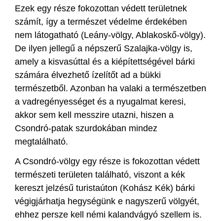
Ezek egy része fokozottan védett területnek
számít, így a természet védelme érdekében
nem látogatható (Leány-völgy, Ablakoskő-völgy).
De ilyen jellegű a népszerű Szalajka-völgy is,
amely a kisvasúttal és a kiépítettségével bárki
számára élvezhető ízelítőt ad a bükki
természetből. Azonban ha valaki a természetben
a vadregényességet és a nyugalmat keresi,
akkor sem kell messzire utazni, hiszen a
Csondró-patak szurdokában mindez
megtalálható.
A Csondró-völgy egy része is fokozottan védett
természeti területen található, viszont a kék
kereszt jelzésű turistaúton (Kohász Kék) bárki
végigjárhatja hegységünk e nagyszerű völgyét,
ehhez persze kell némi kalandvágyó szellem is.