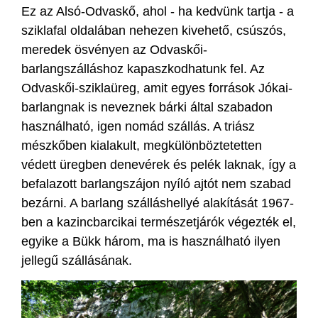
Ez az Alsó-Odvaskő, ahol - ha kedvünk tartja - a
sziklafal oldalában nehezen kivehető, csúszós,
meredek ösvényen az Odvaskői-
barlangszálláshoz kapaszkodhatunk fel. Az
Odvaskői-sziklaüreg, amit egyes források Jókai-
barlangnak is neveznek bárki által szabadon
használható, igen nomád szállás. A triász
mészkőben kialakult, megkülönböztetetten
védett üregben denevérek és pelék laknak, így a
befalazott barlangszájon nyíló ajtót nem szabad
bezárni. A barlang szálláshellyé alakítását 1967-
ben a kazincbarcikai természetjárók végezték el,
egyike a Bükk három, ma is használható ilyen
jellegű szállásának.