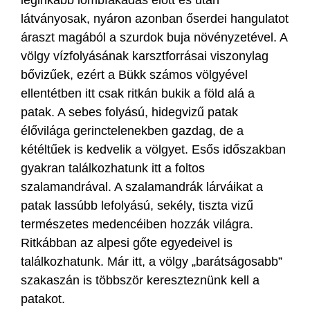
leginkább lombfakadás előtt és után
látványosak, nyáron azonban őserdei hangulatot
áraszt magából a szurdok buja növényzetével. A
völgy vízfolyásának karsztforrásai viszonylag
bővizűek, ezért a Bükk számos völgyével
ellentétben itt csak ritkán bukik a föld alá a
patak. A sebes folyású, hidegvizű patak
élővilága gerinctelenekben gazdag, de a
kétéltűek is kedvelik a völgyet. Esős időszakban
gyakran találkozhatunk itt a foltos
szalamandrával. A szalamandrák lárváikat a
patak lassúbb lefolyású, sekély, tiszta vizű
természetes medencéiben hozzák világra.
Ritkábban az alpesi gőte egyedeivel is
találkozhatunk. Már itt, a völgy „barátságosabb”
szakaszán is többször kereszteznünk kell a
patakot.