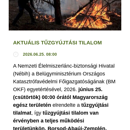
AKTUÁLIS TŰZGYÚJTÁSI TILALOM
2026.06.25. 08:00
A Nemzeti Élelmiszerlánc-biztonsági Hivatal
(Nébih) a Belügyminisztérium Országos
Katasztrófavédelmi Főigazgatóságának (BM
OKF) egyetértésével, 2026.
június 25.
(csütörtök) 00:00 órától Magyarország
egész területén
elrendelte a
tűzgyújtási
tilalmat
, így
tűzgyújtási tilalom van
érvényben
a teljes működési
területünkön, Borsod-Abaúj-Zemplén,