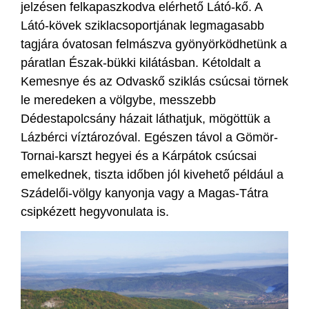
jelzésen felkapaszkodva elérhető Látó-kő. A
Látó-kövek sziklacsoportjának legmagasabb
tagjára óvatosan felmászva gyönyörködhetünk a
páratlan Észak-bükki kilátásban. Kétoldalt a
Kemesnye és az Odvaskő sziklás csúcsai törnek
le meredeken a völgybe, messzebb
Dédestapolcsány házait láthatjuk, mögöttük a
Lázbérci víztározóval. Egészen távol a Gömör-
Tornai-karszt hegyei és a Kárpátok csúcsai
emelkednek, tiszta időben jól kivehető például a
Szádelői-völgy kanyonja vagy a Magas-Tátra
csipkézett hegyvonulata is.