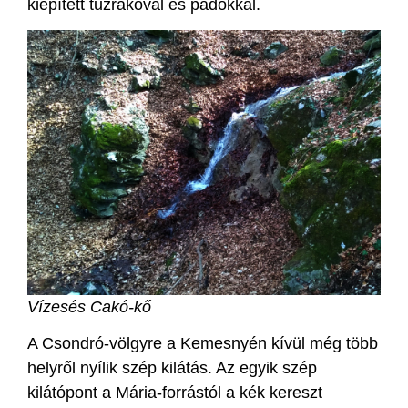
kiépített tűzrakóval és padokkal.
Vízesés Cakó-kő
A Csondró-völgyre a Kemesnyén kívül még több
helyről nyílik szép kilátás. Az egyik szép
kilátópont a Mária-forrástól a kék kereszt