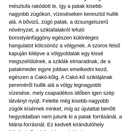
mésztufa rakódott le, így a patak kisebb-
nagyobb zúgókon, vízeséseken keresztül hullik
alá. A bővizű, zúgó patak, a dzsungelszerű
növényzet, a sziklafalakról lefutó
borostyánfüggöny egészen különleges
hangulatot kölcsönöz a völgynek. A szoros felső
kapuján kilépve a völgyoldalak egy kissé
megszelídülnek, a sziklák elmaradnak, de a
patakmeder egyre jobban emelkedni kezd,
egészen a Cakó-kőig. A Cakó-kő sziklájának
pereméről hullik alá a völgy legnagyobb
vízesése, mely csapadékos időben igen szép
látványt nyújt. Felette még kisebb-nagyobb
zúgók kísérnek minket, míg az újulattal benőtt
hegyoldalban nem jutunk ki a patak forrásánál, a
Mária-forrásnál. Ez kedvelt kirándulóhely