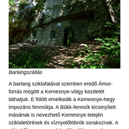
Barlangszállás
A barlang sziklafalával szemben eredő Ámor-
forrás mögött a Kemesnye-völgy kezdetét
láthatjuk. E fölött emelkedik a Kemesnye-hegy
impozáns fennsíkja. A Bükk-fennsík kicsinyített
másának is nevezhető Kemesnye tetején
sziklaletörések és víznyelőtöbrök sorakoznak. A