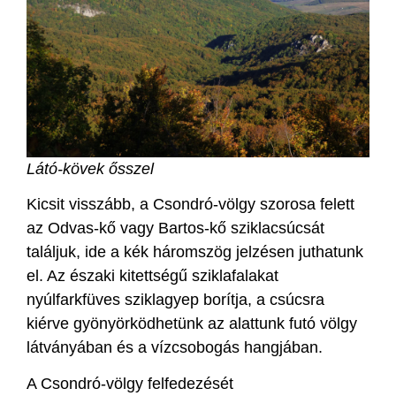
Látó-kövek ősszel
Kicsit visszább, a Csondró-völgy szorosa felett
az Odvas-kő vagy Bartos-kő sziklacsúcsát
találjuk, ide a kék háromszög jelzésen juthatunk
el. Az északi kitettségű sziklafalakat
nyúlfarkfüves sziklagyep borítja, a csúcsra
kiérve gyönyörködhetünk az alattunk futó völgy
látványában és a vízcsobogás hangjában.
A Csondró-völgy felfedezését