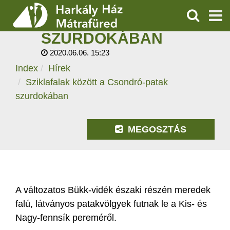
SZIKLAFALAK KÖZÖTT
A CSONDRÓ-PATAK
KERESÉS
SZURDOKÁBAN
SZOLGÁLTATÁSOK
2020.06.06. 15:23
Index
Hírek
PROGRAMOK
Sziklafalak között a Csondró-patak
HÍREK
szurdokában
RÓLUNK
MEGOSZTÁS
ÁRAK, NYITVATARTÁS
A változatos Bükk-vidék északi részén meredek
falú, látványos patakvölgyek futnak le a Kis- és
Nagy-fennsík pereméről.