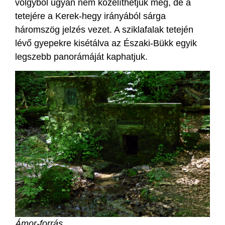
völgyből ugyan nem közelíthetjük meg, de a
tetejére a Kerek-hegy irányából sárga
háromszög jelzés vezet. A sziklafalak tetején
lévő gyepekre kisétálva az Északi-Bükk egyik
legszebb panorámáját kaphatjuk.
Ámor-forrás