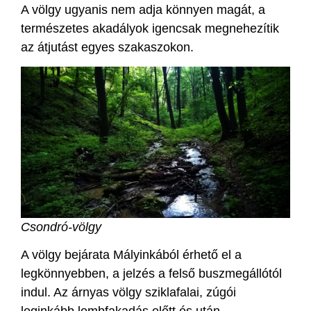
A völgy ugyanis nem adja könnyen magát, a
természetes akadályok igencsak megnehezítik
az átjutást egyes szakaszokon.
Csondró-völgy
A völgy bejárata Mályinkából érhető el a
legkönnyebben, a jelzés a felső buszmegállótól
indul. Az árnyas völgy sziklafalai, zúgói