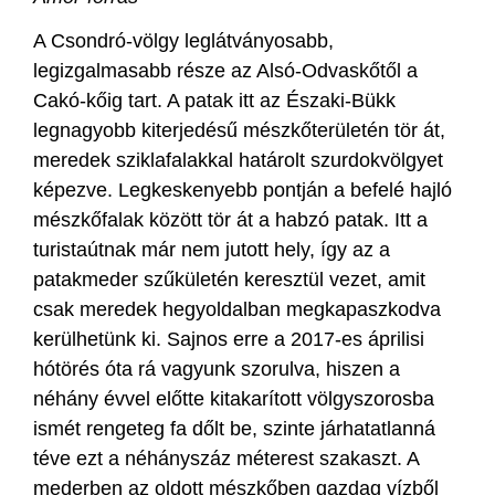
A Csondró-völgy leglátványosabb,
legizgalmasabb része az Alsó-Odvaskőtől a
Cakó-kőig tart. A patak itt az Északi-Bükk
legnagyobb kiterjedésű mészkőterületén tör át,
meredek sziklafalakkal határolt szurdokvölgyet
képezve. Legkeskenyebb pontján a befelé hajló
mészkőfalak között tör át a habzó patak. Itt a
turistaútnak már nem jutott hely, így az a
patakmeder szűkületén keresztül vezet, amit
csak meredek hegyoldalban megkapaszkodva
kerülhetünk ki. Sajnos erre a 2017-es áprilisi
hótörés óta rá vagyunk szorulva, hiszen a
néhány évvel előtte kitakarított völgyszorosba
ismét rengeteg fa dőlt be, szinte járhatatlanná
téve ezt a néhányszáz méterest szakaszt. A
mederben az oldott mészkőben gazdag vízből