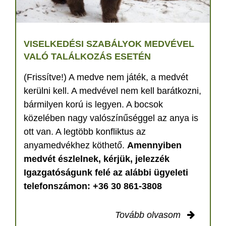
VISELKEDÉSI SZABÁLYOK MEDVÉVEL
VALÓ TALÁLKOZÁS ESETÉN
(Frissítve!) A medve nem játék, a medvét
kerülni kell. A medvével nem kell barátkozni,
bármilyen korú is legyen. A bocsok
közelében nagy valószínűséggel az anya is
ott van. A legtöbb konfliktus az
anyamedvékhez köthető.
Amennyiben
medvét észlelnek, kérjük, jelezzék
Igazgatóságunk felé az alábbi ügyeleti
telefonszámon: +36 30 861-3808
Tovább olvasom