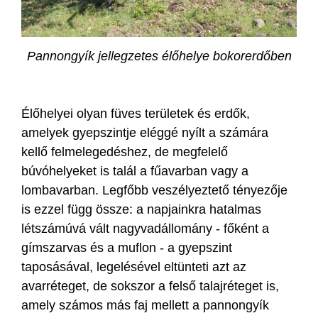
Pannongyík jellegzetes élőhelye bokorerdőben
Élőhelyei olyan füves területek és erdők,
amelyek gyepszintje eléggé nyílt a számára
kellő felmelegedéshez, de megfelelő
búvóhelyeket is talál a fűavarban vagy a
lombavarban. Legfőbb veszélyeztető tényezője
is ezzel függ össze: a napjainkra hatalmas
létszámúvá vált nagyvadállomány - főként a
gímszarvas és a muflon - a gyepszint
taposásával, legelésével eltünteti azt az
avarréteget, de sokszor a felső talajréteget is,
amely számos más faj mellett a pannongyík