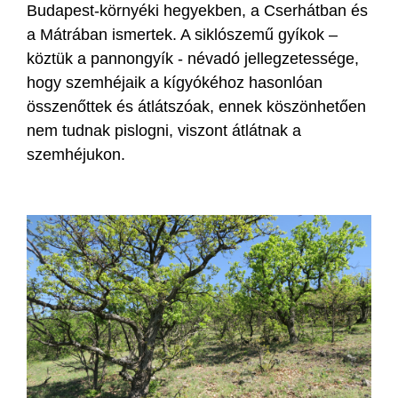
Budapest-környéki hegyekben, a Cserhátban és
a Mátrában ismertek. A siklószemű gyíkok –
köztük a pannongyík - névadó jellegzetessége,
hogy szemhéjaik a kígyókéhoz hasonlóan
összenőttek és átlátszóak, ennek köszönhetően
nem tudnak pislogni, viszont átlátnak a
szemhéjukon.