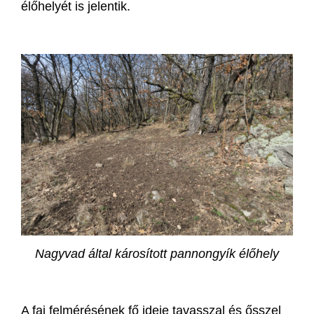
élőhelyét is jelentik.
Nagyvad által károsított pannongyík élőhely
A faj felmérésének fő ideje tavasszal és ősszel