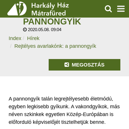
REJTÉLYES
AVARLAKÓNK: A
KERESÉS
PANNONGYÍK
SZOLGÁLTATÁSOK
2020.05.08. 09:04
Index
Hírek
PROGRAMOK
Rejtélyes avarlakónk: a pannongyík
HÍREK
MEGOSZTÁS
RÓLUNK
ÁRAK, NYITVATARTÁS
A pannongyík talán legrejtélyesebb életmódú,
egyben legkisebb gyíkunk. A vakondgyíkok, más
néven szkinkek egyetlen Közép-Európában is
előforduló képviselőjét tisztelhetjük benne.