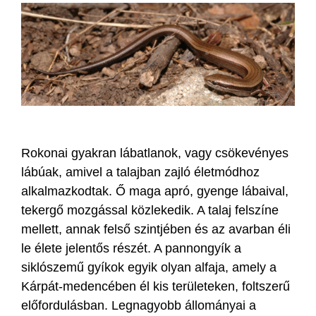
Rokonai gyakran lábatlanok, vagy csökevényes
lábúak, amivel a talajban zajló életmódhoz
alkalmazkodtak. Ő maga apró, gyenge lábaival,
tekergő mozgással közlekedik. A talaj felszíne
mellett, annak felső szintjében és az avarban éli
le élete jelentős részét. A pannongyík a
siklószemű gyíkok egyik olyan alfaja, amely a
Kárpát-medencében él kis területeken, foltszerű
előfordulásban. Legnagyobb állományai a