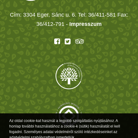
Cím: 3304 Eger, Sánc u. 6. Tel: 36/411-581 Fax:
36/412-791 -
Impresszum
Az oldal cookie-kat használ a legjobb szolgáltatás nyújtásához. A
honlap további használatához a cookie-k (sütik) használatát el kell
fogadni. Személyes adatai védelméről szóló intézkedéseinket az
adatvédelmi szabályzatban ismertetjük.