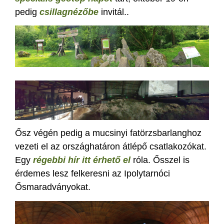
pedig
csillagnézőbe
invitál..
Ősz végén pedig a mucsinyi fatörzsbarlanghoz
vezeti el az országhatáron átlépő csatlakozókat.
Egy
régebbi hír itt érhető el
róla. Ősszel is
érdemes lesz felkeresni az Ipolytarnóci
Ősmaradványokat.