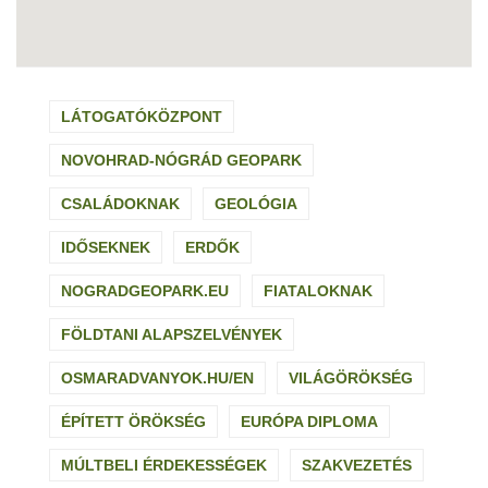
LÁTOGATÓKÖZPONT
NOVOHRAD-NÓGRÁD GEOPARK
CSALÁDOKNAK
GEOLÓGIA
IDŐSEKNEK
ERDŐK
NOGRADGEOPARK.EU
FIATALOKNAK
FÖLDTANI ALAPSZELVÉNYEK
OSMARADVANYOK.HU/EN
VILÁGÖRÖKSÉG
ÉPÍTETT ÖRÖKSÉG
EURÓPA DIPLOMA
MÚLTBELI ÉRDEKESSÉGEK
SZAKVEZETÉS