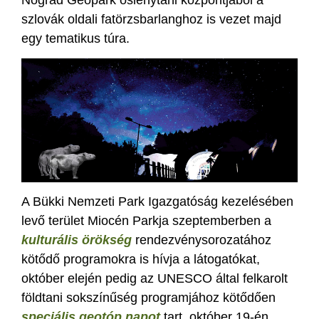
Nógrád Geopark őslénytani központjából a
szlovák oldali fatörzsbarlanghoz is vezet majd
egy tematikus túra.
A Bükki Nemzeti Park Igazgatóság kezelésében
levő terület Miocén Parkja szeptemberben a
kulturális örökség
rendezvénysorozatához
kötődő programokra is hívja a látogatókat,
október elején pedig az UNESCO által felkarolt
földtani sokszínűség programjához kötődően
speciális geotóp napot
tart, október 19-én