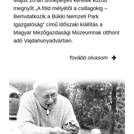
Május 20-án ünnepélyes keretek között
megnyílt „A föld mélyétől a csillagokig –
Bemutatkozik a Bükki Nemzeti Park
Igazgatóság” című időszaki kiállítás a
Magyar Mezőgazdasági Múzeumnak otthont
adó Vajdahunyadvárban.
Tovább olvasom