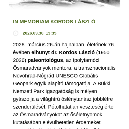
IN MEMORIAM KORDOS LÁSZLÓ
2026.03.30. 13:35
2026. március 26-án hajnalban, életének 76.
évében
elhunyt dr. Kordos László
(1950–
2026)
paleontológus
, az Ipolytarnóci
Ősmaradványok mentora, a transznacionális
Novohrad-Nógrád UNESCO Globális
Geopark egyik alapító támogatója. A Bükki
Nemzeti Park Igazgatóság is mélyen
gyászolja a világhírű őslénytanász jobblétre
szenderülését. Pótolhatatlan veszteség érte
az Ősmaradványokat az őséletnyomok
kutatásában elévülhetetlen érdemeket