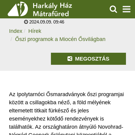
ŐSZI PROGRAMOK A
MIOCÉN ŐSVILÁGBAN
KERESÉS
2024.09.09. 09:46
SZOLGÁLTATÁSOK
Index
Hírek
Őszi programok a Miocén Ősvilágban
PROGRAMOK
HÍREK
MEGOSZTÁS
RÓLUNK
ÁRAK, NYITVATARTÁS
Az Ipolytarnóci Ősmaradványok őszi programjai
között a csillagokba néző, a föld mélyének
eltemetett titkait fürkésző és jeles
eseményekhez kötődő rendezvények is
találhatók. Az országhatáron átnyúló Novohrad-