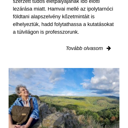
szerzett tudós életpályájának idő előtti
lezárása miatt. Hamvai mellé az ipolytarnóci
földtani alapszelvény kőzetmintáit is
elhelyeztük, hadd folytathassa a kutatásokat
a túlvilágon is professzorunk.
Tovább olvasom