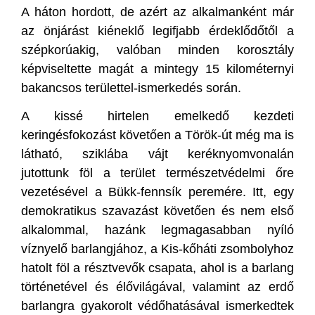
A háton hordott, de azért az alkalmanként már
az önjárást kiéneklő legifjabb érdeklődőtől a
szépkorúakig, valóban minden korosztály
képviseltette magát a mintegy 15 kilométernyi
bakancsos területtel-ismerkedés során.
A kissé hirtelen emelkedő kezdeti
keringésfokozást követően a Török-út még ma is
látható, sziklába vájt keréknyomvonalán
jutottunk föl a terület természetvédelmi őre
vezetésével a Bükk-fennsík peremére. Itt, egy
demokratikus szavazást követően és nem első
alkalommal, hazánk legmagasabban nyíló
víznyelő barlangjához, a Kis-kőháti zsombolyhoz
hatolt föl a résztvevők csapata, ahol is a barlang
történetével és élővilágával, valamint az erdő
barlangra gyakorolt védőhatásával ismerkedtek