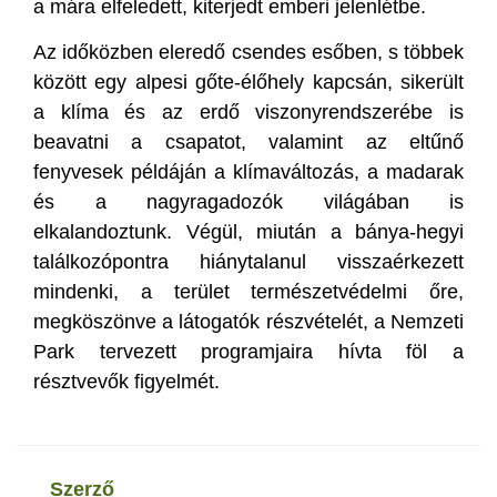
a mára elfeledett, kiterjedt emberi jelenlétbe.
Az időközben eleredő csendes esőben, s többek
között egy alpesi gőte-élőhely kapcsán, sikerült
a klíma és az erdő viszonyrendszerébe is
beavatni a csapatot, valamint az eltűnő
fenyvesek példáján a klímaváltozás, a madarak
és a nagyragadozók világában is
elkalandoztunk. Végül, miután a bánya-hegyi
találkozópontra hiánytalanul visszaérkezett
mindenki, a terület természetvédelmi őre,
megköszönve a látogatók részvételét, a Nemzeti
Park tervezett programjaira hívta föl a
résztvevők figyelmét.
szerző