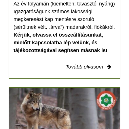
Az év folyamán (kiemelten: tavasztól nyárig)
Igazgatóságunk számos lakossági
megkeresést kap mentésre szoruló
(sérültnek vélt, „árva”) madarakról, fiókákról.
Kérjük, olvassa el összeállításunkat,
mielőtt kapcsolatba lép velünk, és
tájékozottságával segítsen másnak is!
Tovább olvasom