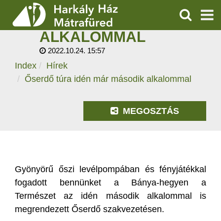
ŐSERDŐ TÚRA IDÉN
MÁR MÁSODIK
KERESÉS
ALKALOMMAL
SZOLGÁLTATÁSOK
2022.10.24. 15:57
Index
Hírek
PROGRAMOK
Őserdő túra idén már második alkalommal
HÍREK
MEGOSZTÁS
RÓLUNK
ÁRAK, NYITVATARTÁS
Gyönyörű őszi levélpompában és fényjátékkal
fogadott bennünket a Bánya-hegyen a
Természet az idén második alkalommal is
megrendezett Őserdő szakvezetésen.