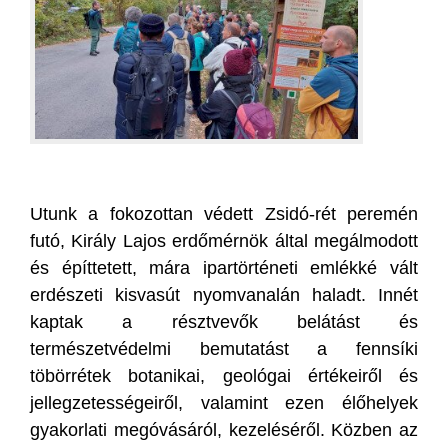
Utunk a fokozottan védett Zsidó-rét peremén
futó, Király Lajos erdőmérnök által megálmodott
és építtetett, mára ipartörténeti emlékké vált
erdészeti kisvasút nyomvanalán haladt. Innét
kaptak a résztvevők belátást és
természetvédelmi bemutatást a fennsíki
töbörrétek botanikai, geológai értékeiről és
jellegzetességeiről, valamint ezen élőhelyek
gyakorlati megóvásáról, kezeléséről. Közben az