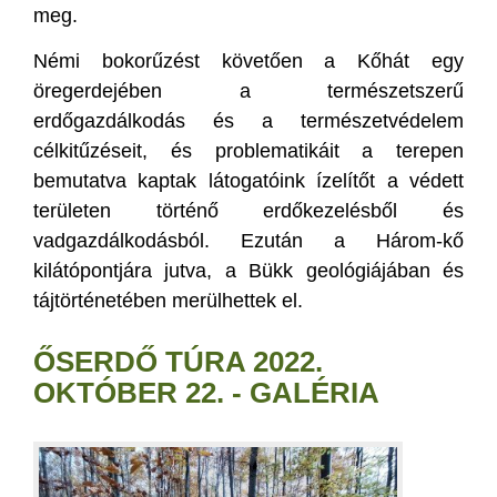
meg.
Némi bokorűzést követően a Kőhát egy
öregerdejében a természetszerű
erdőgazdálkodás és a természetvédelem
célkitűzéseit, és problematikáit a terepen
bemutatva kaptak látogatóink ízelítőt a védett
területen történő erdőkezelésből és
vadgazdálkodásból. Ezután a Három-kő
kilátópontjára jutva, a Bükk geológiájában és
tájtörténetében merülhettek el.
ŐSERDŐ TÚRA 2022.
OKTÓBER 22. - GALÉRIA