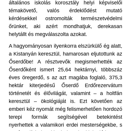
általános iskolás korosztály helyi képviselői
témakövető, valós érdeklődést mutató
kérdésekkel ostromolták természetvédelmi
őrünket, aki azért mondhatjuk, derekasan
helytállt és megválaszolta azokat.
A hagyományosan ilyenkorra elszürkülő ég alatt,
a Kistanyán keresztül, hamarosan eljutottunk az
Őserdőbe! A résztvevők megismerhették az
Őserdőként ismert 25,64 hektárnyi, többszáz
éves öregerdő, s az azt magába foglaló, 375,3
hektár kiterjedésű Őserdő Erdőrezervátum
történetét és élővilágát, valamint – a holtfán
keresztül – ökológiáját is. Ezt követően az
emberi kéz nyomát még felismerhetően hordozó
terepi formák segítségével betekintést
nyerhettek a valamikori erdei mesterségekbe, s