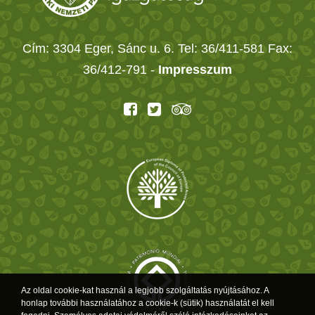
Cím: 3304 Eger, Sánc u. 6. Tel: 36/411-581 Fax:
36/412-791 -
Impresszum
Az oldal cookie-kat használ a legjobb szolgáltatás nyújtásához. A
honlap további használatához a cookie-k (sütik) használatát el kell