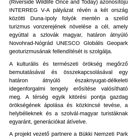
(Riverside Wildlife Once and Today) azonosítójú
INTERREG V-A pályázat révén a két ország
közötti Duna-Ipoly folyók mentén a szelíd
turizmus vonzerejének növelése a cél, amely
egyúttal a szlovák magyar, határon átnyúló
Novohrad-Nógrád UNESCO Globális Geopark
geoturizmusának fellendítését is szolgálja.
A kulturális és természeti örökség megőrző
bemutatásával és összekapcsolásával egy
határon átnyúló északnyugat-délkeleti
idegenforgalmi tengely erősítése valósítható
meg. A térség egyik kitörési pontja gazdag
örökségének ápolása és közkincsé tevése, a
helybélieknek és a szolvál-magyar turistáknak
egyaránt, generációkat átívelve.
A projekt vezető partnere a Bükki Nemzeti Park