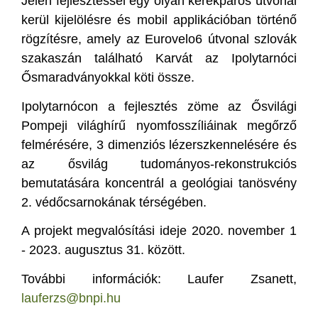
Jelen fejlesztéssel egy olyan kerékpáros útvonal
kerül kijelölésre és mobil applikációban történő
rögzítésre, amely az Eurovelo6 útvonal szlovák
szakaszán található Karvát az Ipolytarnóci
Ősmaradványokkal köti össze.
Ipolytarnócon a fejlesztés zöme az Ősvilági
Pompeji világhírű nyomfosszíliáinak megőrző
felmérésére, 3 dimenziós lézerszkennelésére és
az ősvilág tudományos-rekonstrukciós
bemutatására koncentrál a geológiai tanösvény
2. védőcsarnokának térségében.
A projekt megvalósítási ideje 2020. november 1
- 2023. augusztus 31. között.
További információk: Laufer Zsanett,
lauferzs@bnpi.hu