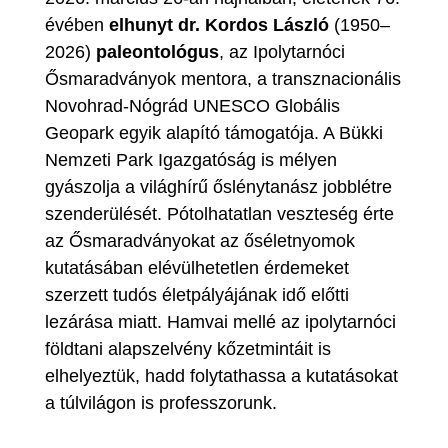
évében
elhunyt dr. Kordos László
(1950–
2026)
paleontológus
, az Ipolytarnóci
Ősmaradványok mentora, a transznacionális
Novohrad-Nógrád UNESCO Globális
Geopark egyik alapító támogatója. A Bükki
Nemzeti Park Igazgatóság is mélyen
gyászolja a világhírű őslénytanász jobblétre
szenderülését. Pótolhatatlan veszteség érte
az Ősmaradványokat az őséletnyomok
kutatásában elévülhetetlen érdemeket
szerzett tudós életpályájának idő előtti
lezárása miatt. Hamvai mellé az ipolytarnóci
földtani alapszelvény kőzetmintáit is
elhelyeztük, hadd folytathassa a kutatásokat
a túlvilágon is professzorunk.