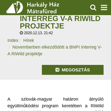
NOVEMBERBEN
ELKEZDŐDÖTT A BNPI
KERESÉS
INTERREG V-A RIWILD
SZOLGÁLTATÁSOK
PROJEKTJE
2020.12.13. 21:42
PROGRAMOK
Index
Hírek
HÍREK
Novemberben elkezdődött a BNPI Interreg V-
A RiWild projektje
RÓLUNK
MEGOSZTÁS
ÁRAK, NYITVATARTÁS
A szlovák-magyar határon átnyúló
együttműködési program keretében a RiWild