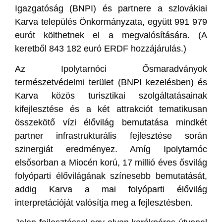
Igazgatóság (BNPI) és partnere a szlovákiai
Karva település Önkormányzata, együtt 991 979
eurót költhetnek el a megvalósítására. (A
keretből 843 182 euró ERDF hozzájárulás.)
Az Ipolytarnóci Ősmaradványok
természetvédelmi terület (BNPI kezelésben) és
Karva közös turisztikai szolgáltatásainak
kifejlesztése és a két attrakciót tematikusan
összekötő vízi élővilág bemutatása mindkét
partner infrastrukturális fejlesztése során
szinergiát eredményez. Amíg Ipolytarnóc
elsősorban a Miocén korú, 17 millió éves ősvilág
folyóparti élővilágának színesebb bemutatását,
addig Karva a mai folyóparti élővilág
interpretációját valósítja meg a fejlesztésben.