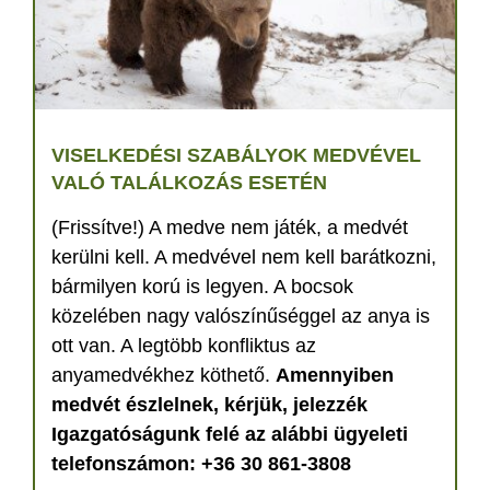
VISELKEDÉSI SZABÁLYOK MEDVÉVEL
VALÓ TALÁLKOZÁS ESETÉN
(Frissítve!) A medve nem játék, a medvét
kerülni kell. A medvével nem kell barátkozni,
bármilyen korú is legyen. A bocsok
közelében nagy valószínűséggel az anya is
ott van. A legtöbb konfliktus az
anyamedvékhez köthető.
Amennyiben
medvét észlelnek, kérjük, jelezzék
Igazgatóságunk felé az alábbi ügyeleti
telefonszámon: +36 30 861-3808