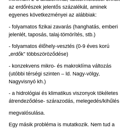
az erdőrészek jelentős százalékát, aminek
egyenes következményei az alábbiak:
- folyamatos fizikai zavarás (hanghatás, emberi
jelenlét, taposás, talaj-tömörítés, stb.)
- folyamatos élőhely-vesztés (0-9 éves korú
„erdők” többszöröződése)
- konzekvens mikro- és makroklíma változás
(utóbbi térségi szinten – ld. Nagy-völgy,
Nagyvisnyó kh.)
- a hidrológiai és klimatikus viszonyok tökéletes
átrendeződése- szárazodás, melegedés/kihűlés
megvalósulása.
Egy másik probléma is mutatkozik. Nem tud a