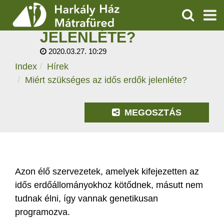
MIÉRT SZÜKSÉGES AZ
IDŐS ERDŐK
KERESÉS
JELENLÉTE?
SZOLGÁLTATÁSOK
2020.03.27. 10:29
Index
Hírek
PROGRAMOK
Miért szükséges az idős erdők jelenléte?
HÍREK
MEGOSZTÁS
RÓLUNK
ÁRAK, NYITVATARTÁS
Azon élő szervezetek, amelyek kifejezetten az
idős erdőállományokhoz kötődnek, másutt nem
tudnak élni, így vannak genetikusan
programozva.