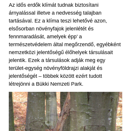
Az idős erdők klímát tudnak biztosítani
árnyalással illetve a nedvesség talajban
tartásával. Ez a klíma teszi lehetővé azon,
elsősorban növényfajok jelenlétét és
fennmaradását, amelyek épp’ a
természetvédelem által megőrzendő, egyébként
nemzetközi jelentőségű élőhelyek társulásait
jelentik. Ezek a társulások adják meg egy
terület-egység növényföldrajzi alakját és
jelentőségét – többek között ezért tudott
létrejönni a Bükki Nemzeti Park.