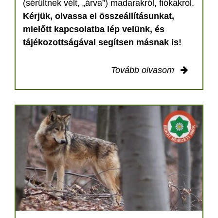
(sérültnek vélt, „árva”) madarakról, fiókákról.
Kérjük, olvassa el összeállításunkat,
mielőtt kapcsolatba lép velünk, és
tájékozottságával segítsen másnak is!
Tovább olvasom