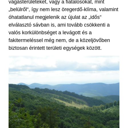
vágásterületeket, vagy a fiatalosokat, mint
„belülről”, így nem lesz öregerdő-klíma, valamint
óhatatlanul megjelenik az újulat az „idős”
elválasztó sávban is, ami tovább csökkenti a
valós korkülönbséget a levágott és a
fakitermeléssel még nem, de a közeljövőben
biztosan érintett területi egységek között.