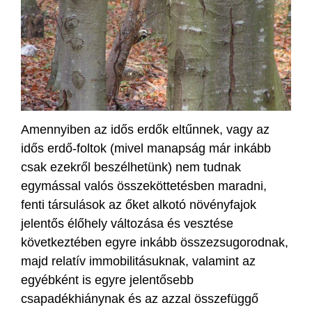
Amennyiben az idős erdők eltűnnek, vagy az
idős erdő-foltok (mivel manapság már inkább
csak ezekről beszélhetünk) nem tudnak
egymással valós összeköttetésben maradni,
fenti társulások az őket alkotó növényfajok
jelentős élőhely változása és vesztése
következtében egyre inkább összezsugorodnak,
majd relatív immobilitásuknak, valamint az
egyébként is egyre jelentősebb
csapadékhiánynak és az azzal összefüggő