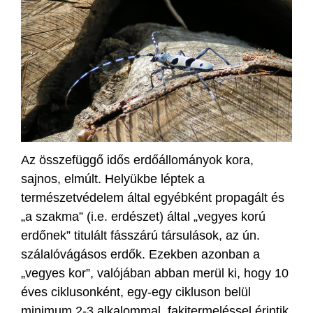
Az összefüggő idős erdőállományok kora,
sajnos, elmúlt. Helyükbe léptek a
természetvédelem által egyébként propagált és
„a szakma” (i.e. erdészet) által „vegyes korú
erdőnek” titulált fásszárú társulások, az ún.
szálalóvágásos erdők. Ezekben azonban a
„vegyes kor”, valójában abban merül ki, hogy 10
éves ciklusonként, egy-egy cikluson belül
minimum 2-3 alkalommal, fakitermeléssel érintik