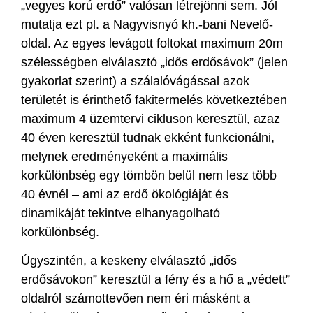
„vegyes korú erdő” valósan létrejönni sem. Jól
mutatja ezt pl. a Nagyvisnyó kh.-bani Nevelő-
oldal. Az egyes levágott foltokat maximum 20m
szélességben elválasztó „idős erdősávok” (jelen
gyakorlat szerint) a szálalóvágással azok
területét is érinthető fakitermelés következtében
maximum 4 üzemtervi cikluson keresztül, azaz
40 éven keresztül tudnak ekként funkcionálni,
melynek eredményeként a maximális
korkülönbség egy tömbön belül nem lesz több
40 évnél – ami az erdő ökológiáját és
dinamikáját tekintve elhanyagolható
korkülönbség.
Úgyszintén, a keskeny elválasztó „idős
erdősávokon” keresztül a fény és a hő a „védett”
oldalról számottevően nem éri másként a