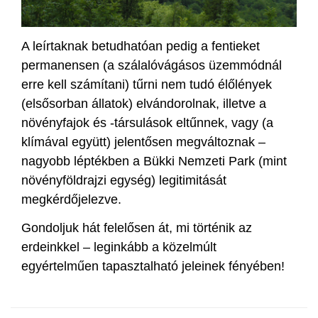
A leírtaknak betudhatóan pedig a fentieket
permanensen (a szálalóvágásos üzemmódnál
erre kell számítani) tűrni nem tudó élőlények
(elsősorban állatok) elvándorolnak, illetve a
növényfajok és -társulások eltűnnek, vagy (a
klímával együtt) jelentősen megváltoznak –
nagyobb léptékben a Bükki Nemzeti Park (mint
növényföldrajzi egység) legitimitását
megkérdőjelezve.
Gondoljuk hát felelősen át, mi történik az
erdeinkkel – leginkább a közelmúlt
egyértelműen tapasztalható jeleinek fényében!