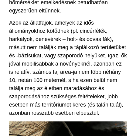
hőmérséklet-emelkedésnek betudhatóan
egyszerűen eltűnnek.
Azok az állatfajok, amelyek az idős
állományokhoz kötődnek (pl. cincérfélék,
harkályok, denevérek – holt- és odvas fák),
másutt nem találják meg a táplálkozó területüket
és -bázisukat, vagy szaporodó helyüket. Igaz, ők
jóval mobilisabbak a növényeknél, azonban ez
is relatív: számos faj area-ja nem több néhány
10, netán 100 méternél, s ha ezen belül nem
találja meg az életben maradásához és
szaporodásához szükséges feltételeket, jobb
esetben más territóriumot keres (és talán talál),
azonban rosszabb esetben elpusztul.