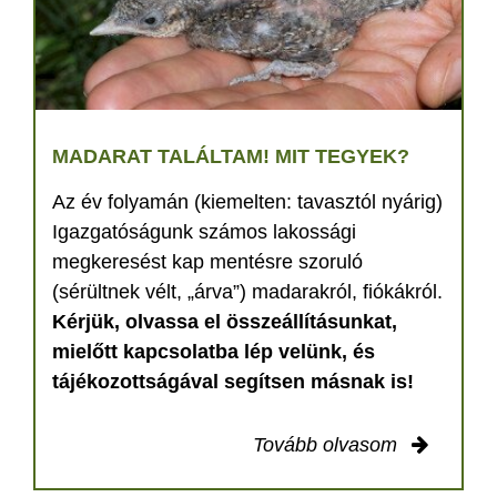
MADARAT TALÁLTAM! MIT TEGYEK?
Az év folyamán (kiemelten: tavasztól nyárig)
Igazgatóságunk számos lakossági
megkeresést kap mentésre szoruló
(sérültnek vélt, „árva”) madarakról, fiókákról.
Kérjük, olvassa el összeállításunkat,
mielőtt kapcsolatba lép velünk, és
tájékozottságával segítsen másnak is!
Tovább olvasom