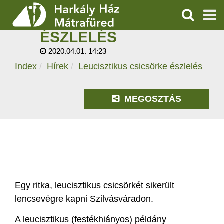
LEUCISZTIKUS
CSICSÖRKE
KERESÉS
ÉSZLELÉS
SZOLGÁLTATÁSOK
2020.04.01. 14:23
Index
Hírek
Leucisztikus csicsörke észlelés
PROGRAMOK
HÍREK
MEGOSZTÁS
RÓLUNK
ÁRAK, NYITVATARTÁS
Egy ritka, leucisztikus csicsörkét sikerült
lencsevégre kapni Szilvásváradon.
A leucisztikus (festékhiányos) példány