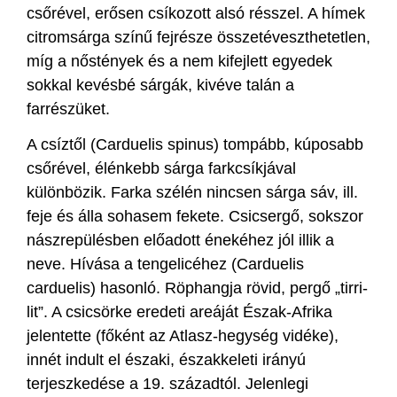
csőrével, erősen csíkozott alsó résszel. A hímek
citromsárga színű fejrésze összetéveszthetetlen,
míg a nőstények és a nem kifejlett egyedek
sokkal kevésbé sárgák, kivéve talán a
farrészüket.
A csíztől (Carduelis spinus) tompább, kúposabb
csőrével, élénkebb sárga farkcsíkjával
különbözik. Farka szélén nincsen sárga sáv, ill.
feje és álla sohasem fekete. Csicsergő, sokszor
nászrepülésben előadott énekéhez jól illik a
neve. Hívása a tengelicéhez (Carduelis
carduelis) hasonló. Röphangja rövid, pergő „tirri-
lit”. A csicsörke eredeti areáját Észak-Afrika
jelentette (főként az Atlasz-hegység vidéke),
innét indult el északi, északkeleti irányú
terjeszkedése a 19. századtól. Jelenlegi