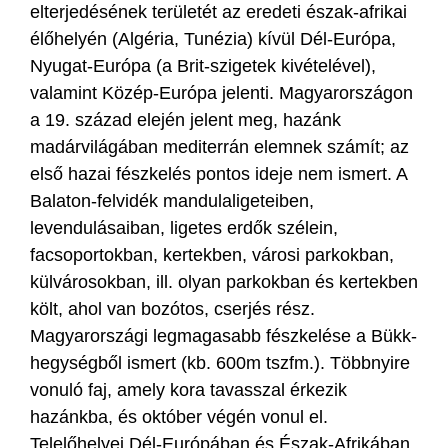
elterjedésének területét az eredeti észak-afrikai
élőhelyén (Algéria, Tunézia) kívül Dél-Európa,
Nyugat-Európa (a Brit-szigetek kivételével),
valamint Közép-Európa jelenti. Magyarországon
a 19. század elején jelent meg, hazánk
madárvilágában mediterrán elemnek számít; az
első hazai fészkelés pontos ideje nem ismert. A
Balaton-felvidék mandulaligeteiben,
levendulásaiban, ligetes erdők szélein,
facsoportokban, kertekben, városi parkokban,
külvárosokban, ill. olyan parkokban és kertekben
költ, ahol van bozótos, cserjés rész.
Magyarországi legmagasabb fészkelése a Bükk-
hegységből ismert (kb. 600m tszfm.). Többnyire
vonuló faj, amely kora tavasszal érkezik
hazánkba, és október végén vonul el.
Telelőhelyei Dél-Európában és Észak-Afrikában