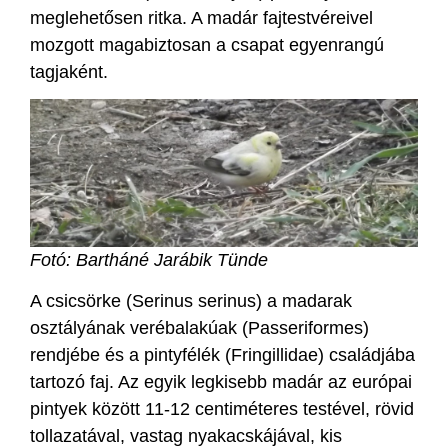
meglehetősen ritka. A madár fajtestvéreivel
mozgott magabiztosan a csapat egyenrangú
tagjaként.
Fotó: Bartháné Jarábik Tünde
A csicsörke (Serinus serinus) a madarak
osztályának verébalakúak (Passeriformes)
rendjébe és a pintyfélék (Fringillidae) családjába
tartozó faj. Az egyik legkisebb madár az európai
pintyek között 11-12 centiméteres testével, rövid
tollazatával, vastag nyakacskájával, kis