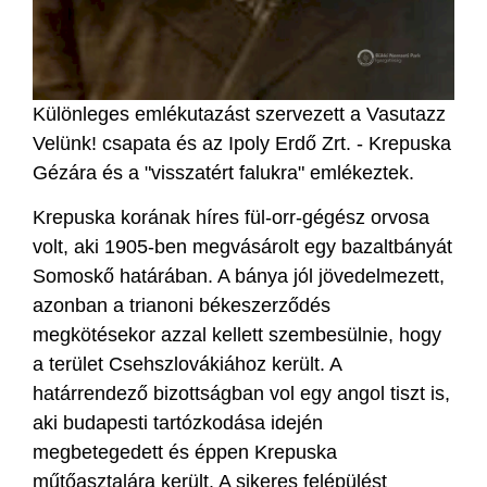
Különleges emlékutazást szervezett a Vasutazz
Velünk! csapata és az Ipoly Erdő Zrt. - Krepuska
Gézára és a "visszatért falukra" emlékeztek.
Krepuska korának híres fül-orr-gégész orvosa
volt, aki 1905-ben megvásárolt egy bazaltbányát
Somoskő határában. A bánya jól jövedelmezett,
azonban a trianoni békeszerződés
megkötésekor azzal kellett szembesülnie, hogy
a terület Csehszlovákiához került. A
határrendező bizottságban vol egy angol tiszt is,
aki budapesti tartózkodása idején
megbetegedett és éppen Krepuska
műtőasztalára került. A sikeres felépülést