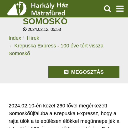
KREPUSKA EXPRESS -
100 ÉVE TÉRT VISSZA
KERESÉS
SOMOSKŐ
SZOLGÁLTATÁSOK
2024.02.12. 05:53
Index
Hírek
PROGRAMOK
Krepuska Express - 100 éve tért vissza
HÍREK
Somoskő
RÓLUNK
MEGOSZTÁS
ÁRAK, NYITVATARTÁS
2024.02.10-én közel 260 fővel megérkezett
Somoskőújfaluba a Krepuska Expressz, hogy a
rajta ülők a településen élőkkel megünnepeljék a