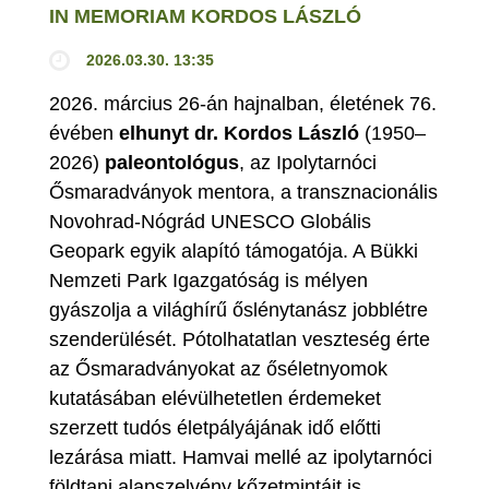
IN MEMORIAM KORDOS LÁSZLÓ
2026.03.30. 13:35
2026. március 26-án hajnalban, életének 76.
évében
elhunyt dr. Kordos László
(1950–
2026)
paleontológus
, az Ipolytarnóci
Ősmaradványok mentora, a transznacionális
Novohrad-Nógrád UNESCO Globális
Geopark egyik alapító támogatója. A Bükki
Nemzeti Park Igazgatóság is mélyen
gyászolja a világhírű őslénytanász jobblétre
szenderülését. Pótolhatatlan veszteség érte
az Ősmaradványokat az őséletnyomok
kutatásában elévülhetetlen érdemeket
szerzett tudós életpályájának idő előtti
lezárása miatt. Hamvai mellé az ipolytarnóci
földtani alapszelvény kőzetmintáit is