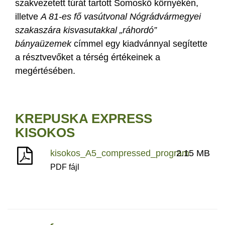
szakvezetett túrát tartott Somoskő környékén,
illetve
A 81-es fő vasútvonal Nógrádvármegyei
szakaszára kisvasutakkal „ráhordó”
bányaüzemek
címmel egy kiadvánnyal segítette
a résztvevőket a térség értékeinek a
megértésében.
KREPUSKA EXPRESS
KISOKOS
kisokos_A5_compressed_program
2.15 MB
PDF fájl