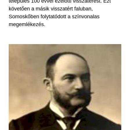
település 100 évvel ezelőtti visszatérést. Ezt
követően a másik visszatért faluban,
Somoskőben folytatódott a színvonalas
megemlékezés.