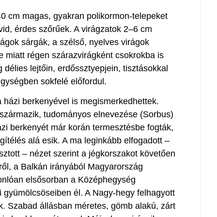
40 cm magas, gyakran polikormon-telepeket
rövid, érdes szőrűek. A virágzatok 2–6 cm
ágok sárgák, a szélső, nyelves virágok
e miatt régen szárazvirágként csokrokba is
élies lejtőin, erdőssztyepjein, tisztásokkal
jegységben sokfelé előfordul.
a házi berkenyével is megismerkedhettek.
l származik, tudományos elnevezése (Sorbus)
 házi berkenyét már korán termesztésbe fogták,
gítélés alá esik. A ma leginkább elfogadott –
sztott – nézet szerint a jégkorszakot követően
éről, a Balkán irányából Magyarország
asonlóan elsősorban a Középhegység
gi gyümölcsöseiben él. A Nagy-hegy felhagyott
. Szabad állásban méretes, gömb alakú, zárt