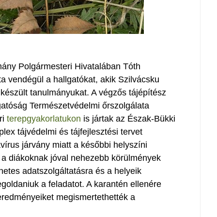
mány Polgármesteri Hivatalában Tóth
a vendégül a hallgatókat, akik Szilvácsku
készült tanulmányukat. A végzős tájépítész
gatóság Természetvédelmi őrszolgálata
ri
terepgyakorlatukon
is jártak az Észak-Bükki
ex tájvédelmi és tájfejlesztési tervet
vírus járvány miatt a későbbi helyszíni
s a diákoknak jóval nehezebb körülmények
ernetes adatszolgáltatásra és a helyeik
goldaniuk a feladatot. A karantén ellenére
y eredményeiket megismertethették a