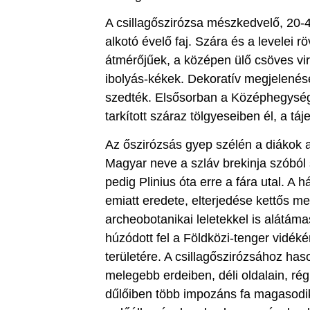
A csillagőszirózsa mészkedvelő, 20-
alkotó évelő faj. Szára és a levelei 
átmérőjűek, a középen ülő csöves vir
ibolyás-kékek. Dekoratív megjelenés
szedték. Elsősorban a Középhegység d
tarkított száraz tölgyeseiben él, a tá
Az őszirózsás gyep szélén a diákok 
Magyar neve a szláv brekinja szóbó
pedig Plinius óta erre a fára utal. A
emiatt eredete, elterjedése kettős me
archeobotanikai leletekkel is alátáma
húzódott fel a Földközi-tenger vidék
területére. A csillagőszirózsához h
melegebb erdeiben, déli oldalain, ré
dűlőiben több impozáns fa magasodik