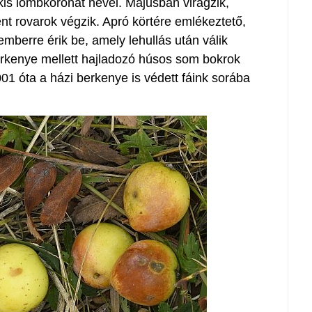
is lombkoronát nevel. Májusban virágzik,
ént rovarok végzik. Apró körtére emlékeztető,
mberre érik be, amely lehullás után válik
erkenye mellett hajladozó húsos som bokrok
01 óta a házi berkenye is védett fáink sorába