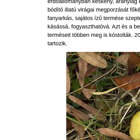
erdőállományban keskeny, aránylag k
bódító illatú virágai megporzását fők
fanyarkás, sajátos ízű termése szepte
kásássá, fogyaszthatóvá. Azt és a b
terméseit többen meg is kóstolták. 20
tartozik.