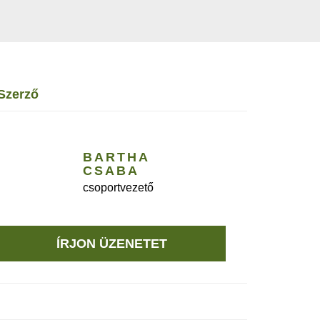
szerző
BARTHA
CSABA
csoportvezető
ÍRJON ÜZENETET