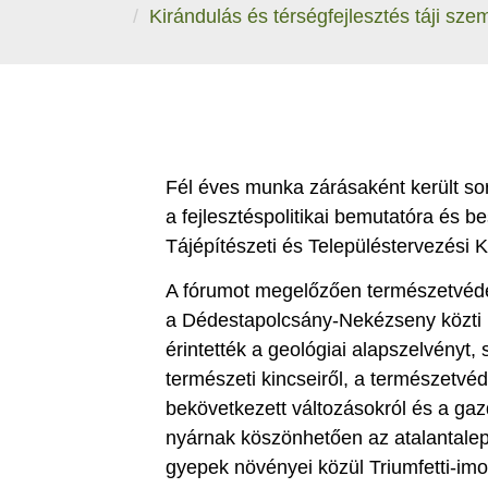
Kirándulás és térségfejlesztés táji sze
Fél éves munka zárásaként került 
a fejlesztéspolitikai bemutatóra és 
Tájépítészeti és Településtervezési 
A fórumot megelőzően természetvédel
a Dédestapolcsány-Nekézseny közti k
érintették a geológiai alapszelvényt,
természeti kincseiről, a természetvé
bekövetkezett változásokról és a ga
nyárnak köszönhetően az atalantalepk
gyepek növényei közül Triumfetti-imolá