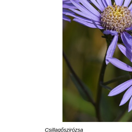
Csillagőszirózsa