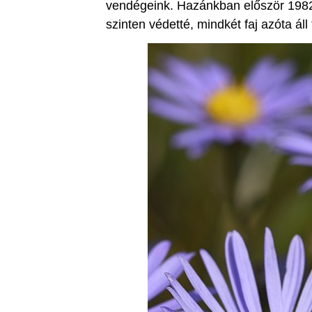
vendégeink. Hazánkban először 1982
szinten védetté, mindkét faj azóta áll