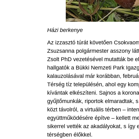
Házi berkenye
Az izzasztó túrát követően Csokvao
Zsuzsanna polgármester asszony látt
Zsolt PhD vezetésével mutatták be el
hallgatók a Bükki Nemzeti Park Igaz
kalauzolásával már korábban, februá
Térség tíz településén, ahol egy kompl
kívántak elkészíteni. Sajnos a korona
gyűjtőmunkák, riportok elmaradtak, 
közt távolról, a virtuális térben – int
együttműködésére építve – kellett me
sikerrel vették az akadályokat, s íg
térségben élőkkel.