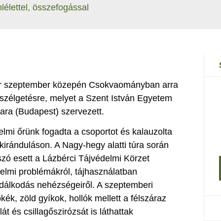
mlélettel, összefogással
sor szeptember közepén Csokvaományban arra
beszélgetésre, melyet a Szent István Egyetem
Kara (Budapest) szervezett.
mi őrünk fogadta a csoportot és kalauzolta
iránduláson. A Nagy-hegy alatti túra során
 szó esett a Lázbérci Tájvédelmi Körzet
delmi problémákról, tájhasználatban
zdálkodás nehézségeiről. A szeptemberi
ék, zöld gyíkok, hollók mellett a félszáraz
t és csillagőszirózsát is láthattak