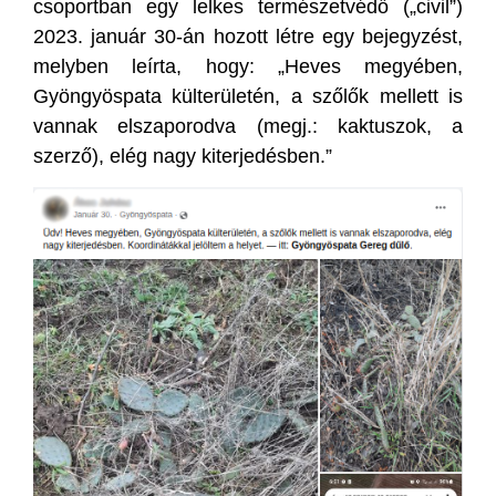
csoportban egy lelkes természetvédő („civil”)
2023. január 30-án hozott létre egy bejegyzést,
melyben leírta, hogy: „Heves megyében,
Gyöngyöspata külterületén, a szőlők mellett is
vannak elszaporodva (megj.: kaktuszok, a
szerző), elég nagy kiterjedésben.”