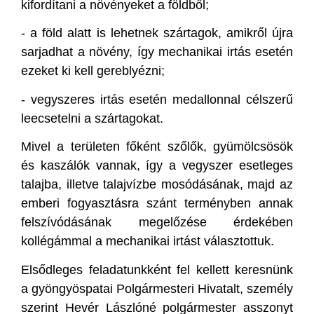
kifordítani a növényeket a földből;
- a föld alatt is lehetnek szártagok, amikről újra
sarjadhat a növény, így mechanikai irtás esetén
ezeket ki kell gereblyézni;
- vegyszeres irtás esetén medallonnal célszerű
leecsetelni a szártagokat.
Mivel a területen főként szőlők, gyümölcsösök
és kaszálók vannak, így a vegyszer esetleges
talajba, illetve talajvízbe mosódásának, majd az
emberi fogyasztásra szánt terményben annak
felszívódásának megelőzése érdekében
kollégámmal a mechanikai irtást választottuk.
Elsődleges feladatunkként fel kellett keresnünk
a gyöngyöspatai Polgármesteri Hivatalt, személy
szerint Hevér Lászlóné polgármester asszonyt