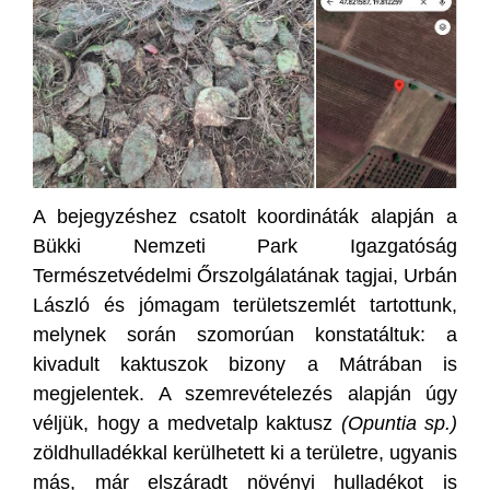
A bejegyzéshez csatolt koordináták alapján a
Bükki Nemzeti Park Igazgatóság
Természetvédelmi Őrszolgálatának tagjai, Urbán
László és jómagam területszemlét tartottunk,
melynek során szomorúan konstatáltuk: a
kivadult kaktuszok bizony a Mátrában is
megjelentek. A szemrevételezés alapján úgy
véljük, hogy a medvetalp kaktusz
(Opuntia sp.)
zöldhulladékkal kerülhetett ki a területre, ugyanis
más, már elszáradt növényi hulladékot is