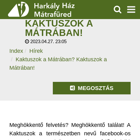
KAKTUSZOK A
MÁTRÁBAN?
KERESÉS
KAKTUSZOK A
SZOLGÁLTATÁSOK
MÁTRÁBAN!
2023.04.27. 23:05
PROGRAMOK
Index
Hírek
HÍREK
Kaktuszok a Mátrában? Kaktuszok a
Mátrában!
RÓLUNK
MEGOSZTÁS
ÁRAK, NYITVATARTÁS
Meghökkentő felvetés? Meghökkentő találat! A
Kaktuszok a természetben nevű facebook-os