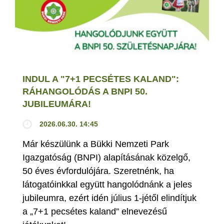
INDUL A "7+1 PECSÉTES KALAND":
RÁHANGOLÓDÁS A BNPI 50.
JUBILEUMÁRA!
2026.06.30. 14:45
Már készülünk a Bükki Nemzeti Park
Igazgatóság (BNPI) alapításának közelgő,
50 éves évfordulójára. Szeretnénk, ha
látogatóinkkal együtt hangolódnánk a jeles
jubileumra, ezért idén július 1-jétől elindítjuk
a „7+1 pecsétes kaland” elnevezésű