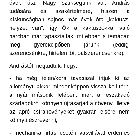
évek óta. Nagy szükségünk volt András
tudására és szakértelmére, hiszen a
Kiskunságban sajnos már évek óta „kaktusz-
helyzet van”, így Ők a kaktuszokkal való
harcban már tapasztaltak, mi ebben a témában
még gyerekcipőben járunk (eddigi
szerencsénkre, hirtelen jött balszerencsénkre).
Andrástól megtudtuk, hogy:
- ha még télen/kora tavasszal irtjuk ki az
állományt, akkor mindenképpen vissza kell térni
a nyár második felében, mert a leszakadó
szártagokról könnyen újrasarjad a növény, illetve
az apró csíranövényeket gyakran elsőre nem
könnyű észrevenni;
- mechanikai irtás esetén vasvillával érdemes