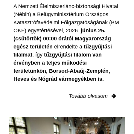
A Nemzeti Élelmiszerlánc-biztonsági Hivatal
(Nébih) a Belügyminisztérium Országos
Katasztrófavédelmi Főigazgatóságának (BM
OKF) egyetértésével, 2026.
június 25.
(csütörtök) 00:00 órától Magyarország
egész területén
elrendelte a
tűzgyújtási
tilalmat
, így
tűzgyújtási tilalom van
érvényben
a teljes működési
területünkön, Borsod-Abaúj-Zemplén,
Heves és Nógrád vármegyékben is.
Tovább olvasom