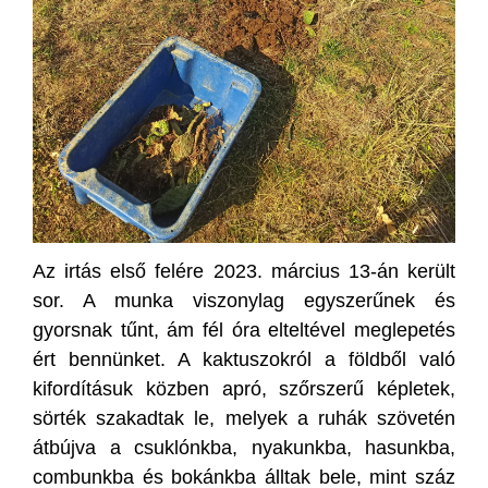
Az irtás első felére 2023. március 13-án került
sor. A munka viszonylag egyszerűnek és
gyorsnak tűnt, ám fél óra elteltével meglepetés
ért bennünket. A kaktuszokról a földből való
kifordításuk közben apró, szőrszerű képletek,
sörték szakadtak le, melyek a ruhák szövetén
átbújva a csuklónkba, nyakunkba, hasunkba,
combunkba és bokánkba álltak bele, mint száz