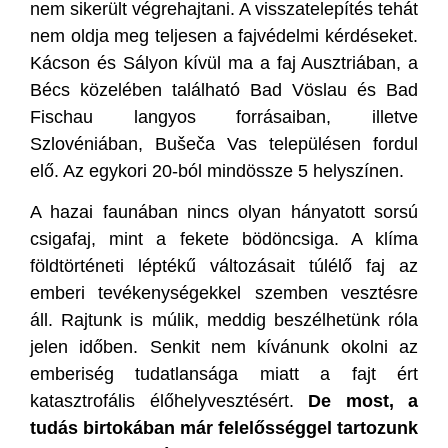
nem sikerült végrehajtani. A visszatelepítés tehát
nem oldja meg teljesen a fajvédelmi kérdéseket.
Kácson és Sályon kívül ma a faj Ausztriában, a
Bécs közelében található Bad Vöslau és Bad
Fischau langyos forrásaiban, illetve
Szlovéniában, Bušeča Vas településen fordul
elő. Az egykori 20-ból mindössze 5 helyszínen.
A hazai faunában nincs olyan hányatott sorsú
csigafaj, mint a fekete bödöncsiga. A klíma
földtörténeti léptékű változásait túlélő faj az
emberi tevékenységekkel szemben vesztésre
áll. Rajtunk is múlik, meddig beszélhetünk róla
jelen időben. Senkit nem kívánunk okolni az
emberiség tudatlansága miatt a fajt ért
katasztrofális élőhelyvesztésért.
De most, a
tudás birtokában már felelősséggel tartozunk