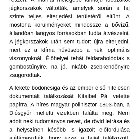
jégkorszakok váltották, amelyek során a faj
szinte teljes elterjedési területéről eltűnt. A
mostoha körülményeket mindössze a bővízű,
állandóan langyos forrásokban tudta átvészelni.
A jégkorszakok után sem tudott újra elterjedni,
mert ez a klíma hűvösebb a neki optimális
viszonyoknál. Élőhelyei tehát feldarabolódtak s
gombostűnyire, na jó, inkább zsebkendőnyire
zsugorodtak.
A fekete bödöncsiga és az ember első hitelesen
dokumentált találkozását Kitaibel Pál vetette
papírra. A híres magyar polihisztor 1803-ban, a
Diósgyőr melletti vizekben találta meg. Nem
adott neki tudományos nevet, de rövid leírása és
a helyszínen később is igazolt előfordulása
alátámasztják, hogy ezzel a fajjal találkozott.