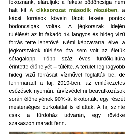
fokoznánk, eláruljuk: a fekete bödöncsiga nem
halt ki!
A cikksorozat második részében
, a
kácsi források kövein látott fekete pontok
bödöncsigák voltak. A jégkorszak idején
túlélését az itt fakadó 14 langyos és hideg vizű
forrás tette lehetővé. Némi képzavarral élve, a
jégkorszakok túlélése óta sem volt az életük
sétagalopp. Több száz éves fürdőkultúra
érintette élőhelyét – túlélte. A terület legnagyobb
hideg vizű forrásait vízművel foglalták be, de
fennmaradt a faj. 2010-ben, az emlékezetes
esőzések nyomán, árvízvédelmi beavatkozások
során élőhelyének 90%-át kikotorták, egy részét
mesterséges burkolattal is ellátták. A faj szinte
csak a fürdőház udvarán, egy rövidke
szakaszon maradt fenn.