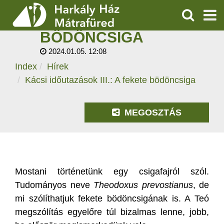
KÁCSI IDŐUTAZÁSOK
III.: A FEKETE
KERESÉS
BÖDÖNCSIGA
SZOLGÁLTATÁSOK
2024.01.05. 12:08
Index
Hírek
PROGRAMOK
Kácsi időutazások III.: A fekete bödöncsiga
HÍREK
MEGOSZTÁS
RÓLUNK
ÁRAK, NYITVATARTÁS
Mostani történetünk egy csigafajról szól.
Tudományos neve
Theodoxus prevostianus
, de
mi szólíthatjuk fekete bödöncsigának is. A Teó
megszólítás egyelőre túl bizalmas lenne, jobb,