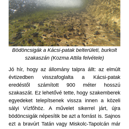
Bödöncsigák a Kácsi-patak belterületi, burkolt
szakaszán (Kozma Attila felvétele)
Jó hír, hogy az állomány talpra állt: az elmúlt
évtizedben visszafoglalta a Kácsi-patak
eredéstől számított 900 méter hosszú
szakaszát. Ez lehetővé tette, hogy szakemberek
egyedeket telepítsenek vissza innen a közeli
sályi Vízfőhöz. A művelet sikerrel járt, újra
bödöncsigák népesítik be azt a forrást is. Sajnos
ezt a bravúrt Tatán vagy Miskolc-Tapolcán már