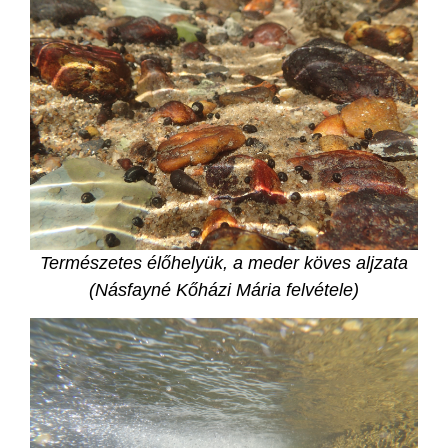
Természetes élőhelyük, a meder köves aljzata
(Násfayné Kőházi Mária felvétele)