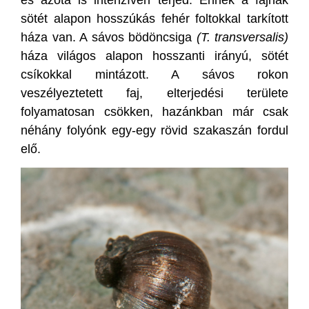
sötét alapon hosszúkás fehér foltokkal tarkított
háza van. A sávos bödöncsiga
(T. transversalis)
háza világos alapon hosszanti irányú, sötét
csíkokkal mintázott. A sávos rokon
veszélyeztetett faj, elterjedési területe
folyamatosan csökken, hazánkban már csak
néhány folyónk egy-egy rövid szakaszán fordul
elő.