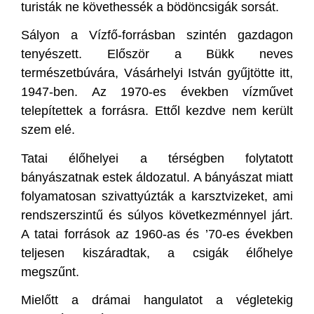
turisták ne követhessék a bödöncsigák sorsát.
Sályon a Vízfő-forrásban szintén gazdagon
tenyészett. Először a Bükk neves
természetbúvára, Vásárhelyi István gyűjtötte itt,
1947-ben. Az 1970-es években vízművet
telepítettek a forrásra. Ettől kezdve nem került
szem elé.
Tatai élőhelyei a térségben folytatott
bányászatnak estek áldozatul. A bányászat miatt
folyamatosan szivattyúzták a karsztvizeket, ami
rendszerszintű és súlyos következménnyel járt.
A tatai források az 1960-as és ’70-es években
teljesen kiszáradtak, a csigák élőhelye
megszűnt.
Mielőtt a drámai hangulatot a végletekig