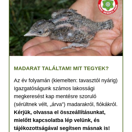
MADARAT TALÁLTAM! MIT TEGYEK?
Az év folyamán (kiemelten: tavasztól nyárig)
Igazgatóságunk számos lakossági
megkeresést kap mentésre szoruló
(sérültnek vélt, „árva”) madarakról, fiókákról.
Kérjük, olvassa el összeállításunkat,
mielőtt kapcsolatba lép velünk, és
tájékozottságával segítsen másnak is!