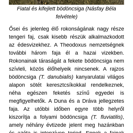
Fiatal és kifejlett bödöncsiga (Násfay Béla
felvétele)
Ősei és jelenleg élő rokonságának nagy része
tengeri faj, csak kisebb részük alkalmazkodott
az édesvizekhez. A Theodoxus nemzetségnek
további három faja él a hazai vizekben.
Rokonainak táraságát a fekete bödöncsiga nem
szívleli, közös élőhelyeik nincsenek. A rajzos
bödöncsiga
(T. danubialis)
kanyarulatai világos
alapon sötét keresztcsíkokkal rendelkeznek,
néha egészen feketés színű egyedei is
megfigyelhetők. A Duna és a Dráva jellegzetes
faja. Az utóbbi időben egyre több helyről
kiszorítja a folyami bödöncsiga
(T. fluviatilis)
,
amely néhány évtizede jelent meg hazánkban
és azóta is intenzíven terjed. Ennek a fajnak