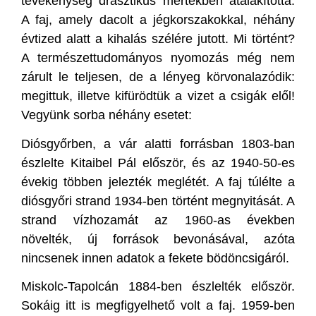
tevékenység drasztikus mértékben átalakította.
A faj, amely dacolt a jégkorszakokkal, néhány
évtized alatt a kihalás szélére jutott. Mi történt?
A természettudományos nyomozás még nem
zárult le teljesen, de a lényeg körvonalazódik:
megittuk, illetve kifürödtük a vizet a csigák elől!
Vegyünk sorba néhány esetet:
Diósgyőrben, a vár alatti forrásban 1803-ban
észlelte Kitaibel Pál először, és az 1940-50-es
évekig többen jelezték meglétét. A faj túlélte a
diósgyőri strand 1934-ben történt megnyitását. A
strand vízhozamát az 1960-as években
növelték, új források bevonásával, azóta
nincsenek innen adatok a fekete bödöncsigáról.
Miskolc-Tapolcán 1884-ben észlelték először.
Sokáig itt is megfigyelhető volt a faj. 1959-ben