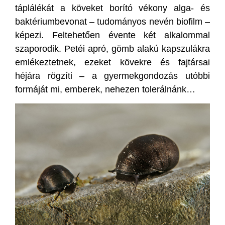
táplálékát a köveket borító vékony alga- és
baktériumbevonat – tudományos nevén biofilm –
képezi. Feltehetően évente két alkalommal
szaporodik. Petéi apró, gömb alakú kapszulákra
emlékeztetnek, ezeket kövekre és fajtársai
héjára rögzíti – a gyermekgondozás utóbbi
formáját mi, emberek, nehezen tolerálnánk…