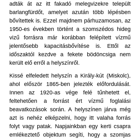
adták át az itt fakadó melegvizekre települt
barlangfürdőt, amelyet azután több lépésben
bővítettek is. Ezzel majdnem párhuzamosan, az
1950-es években történt a szomszédos hideg
vizű forrásra már korábban felépített vízmű
jelentősebb kapacitásbővítése is. Ettől az
időszaktól kezdve a fekete bödöncsiga nem
került elő erről a helyszínről.
Kissé elfeledett helyszín a Király-kút (Miskolc),
ahol először 1865-ben jelezték előfordulását.
Innen az 1920-as vége felé tűnhetett el,
feltehetően a forrást ért vízmű foglalási
beavatkozások során. A helyszínen járva még
azt is nehéz elképzelni, hogy itt valaha forrás
folyt vagy patak. Napjainkban egy kerti csapra
emlékeztető objektum segíti, hogy a szomjas