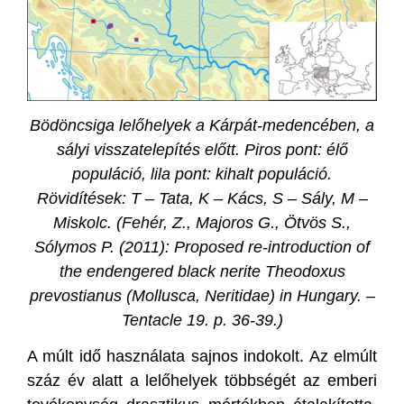
Bödöncsiga lelőhelyek a Kárpát-medencében, a
sályi visszatelepítés előtt. Piros pont: élő
populáció, lila pont: kihalt populáció.
Rövidítések: T – Tata, K – Kács, S – Sály, M –
Miskolc. (Fehér, Z., Majoros G., Ötvös S.,
Sólymos P. (2011): Proposed re-introduction of
the endengered black nerite Theodoxus
prevostianus (Mollusca, Neritidae) in Hungary. –
Tentacle 19. p. 36-39.)
A múlt idő használata sajnos indokolt. Az elmúlt
száz év alatt a lelőhelyek többségét az emberi