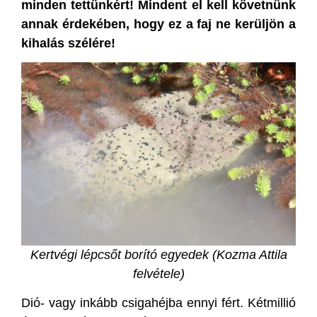
minden tettünkért! Mindent el kell követnünk
annak érdekében, hogy ez a faj ne kerüljön a
kihalás szélére!
Kertvégi lépcsőt borító egyedek (Kozma Attila
felvétele)
Dió- vagy inkább csigahéjba ennyi fért. Kétmillió