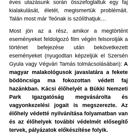
éves utazásunk során összefoglaltuk egy faj
kialakulását, életét, megismertük problémáit.
Talán most már Teónak is szólíthatjuk…
Most jön az a rész, amikor a megtörtént
eseményeket feldolgozó film végén felsorolják a
történet befejezése után bekövetkezett
eseményeket (nyugodtan képzeljük el Szersén
Gyula vagy Végvári Tamás tolmácsolásában):
A
magyar malakológusok javaslatára a fekete
bödöncsiga ma fokozottan védett faj
hazánkban. Kácsi élőhelyét a Bükki Nemzeti
Park Igazgatóság megvásárolta és
vagyonkezelési jogait is megszerezte. Az
élőhely védetté nyilvánítása folyamatban van
és az élőhelyek további védelmét elősegítő
tervek, pályázatok előkészítése folyik.