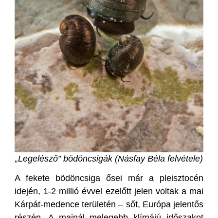
„Legelésző” bödöncsigák (Násfay Béla felvétele)
A fekete bödöncsiga ősei már a pleisztocén
idején, 1-2 millió évvel ezelőtt jelen voltak a mai
Kárpát-medence területén – sőt, Európa jelentős
részén. A mainál melegebb klímájú időszakot