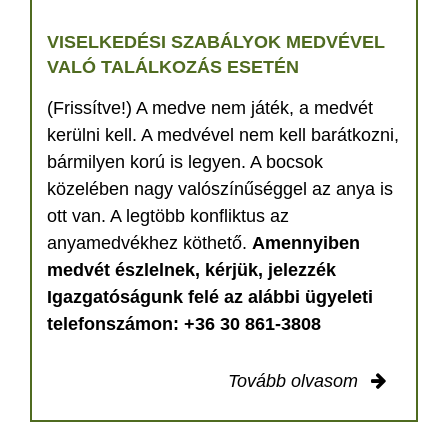
VISELKEDÉSI SZABÁLYOK MEDVÉVEL
VALÓ TALÁLKOZÁS ESETÉN
(Frissítve!) A medve nem játék, a medvét
kerülni kell. A medvével nem kell barátkozni,
bármilyen korú is legyen. A bocsok
közelében nagy valószínűséggel az anya is
ott van. A legtöbb konfliktus az
anyamedvékhez köthető.
Amennyiben
medvét észlelnek, kérjük, jelezzék
Igazgatóságunk felé az alábbi ügyeleti
telefonszámon: +36 30 861-3808
Tovább olvasom