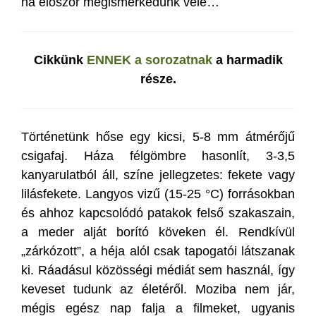
ha először megismerkedünk vele…
Cikkünk
ENNEK a sorozatnak
a harmadik
része.
Történetünk hőse egy kicsi, 5-8 mm átmérőjű
csigafaj. Háza félgömbre hasonlít, 3-3,5
kanyarulatból áll, színe jellegzetes: fekete vagy
lilásfekete. Langyos vizű (15-25 °C) forrásokban
és ahhoz kapcsolódó patakok felső szakaszain,
a meder alját borító köveken él. Rendkívül
„zárkózott”, a héja alól csak tapogatói látszanak
ki. Ráadásul közösségi médiát sem használ, így
keveset tudunk az életéről. Moziba nem jár,
mégis egész nap falja a filmeket, ugyanis