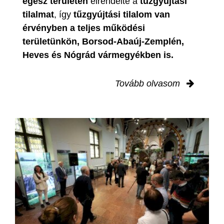
egész területén
elrendelte a
tűzgyújtási
tilalmat
, így
tűzgyújtási tilalom van
érvényben
a teljes működési
területünkön, Borsod-Abaúj-Zemplén,
Heves és Nógrád vármegyékben is.
Tovább olvasom