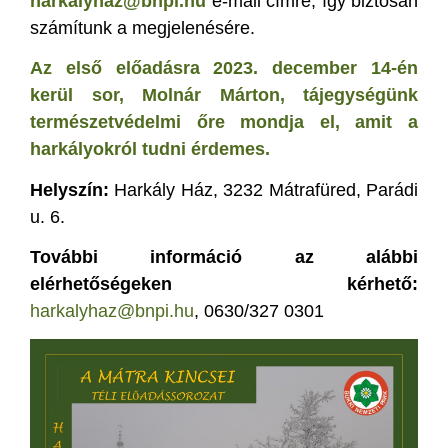
harkalyhaz@bnpi.hu
e-mail címre, így biztosan
számítunk a megjelenésére.
Az első előadásra 2023. december 14-én
kerül sor, Molnár Márton, tájegységünk
természetvédelmi őre mondja el, amit a
harkályokról tudni érdemes.
Helyszín:
Harkály Ház, 3232 Mátrafüred, Parádi
u. 6.
További információ az alábbi
elérhetőségeken kérhető:
harkalyhaz@bnpi.hu
, 0630/327 0301