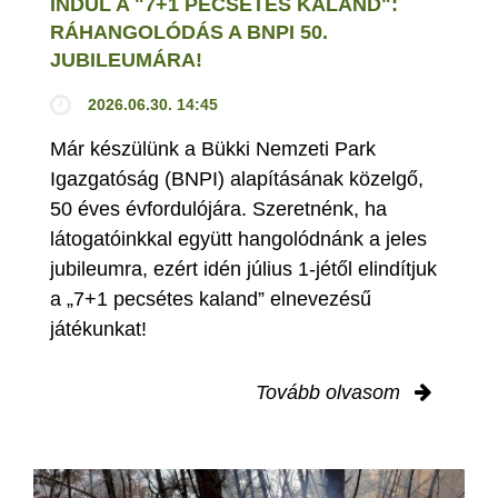
INDUL A "7+1 PECSÉTES KALAND":
RÁHANGOLÓDÁS A BNPI 50.
JUBILEUMÁRA!
2026.06.30. 14:45
Már készülünk a Bükki Nemzeti Park
Igazgatóság (BNPI) alapításának közelgő,
50 éves évfordulójára. Szeretnénk, ha
látogatóinkkal együtt hangolódnánk a jeles
jubileumra, ezért idén július 1-jétől elindítjuk
a „7+1 pecsétes kaland” elnevezésű
játékunkat!
Tovább olvasom