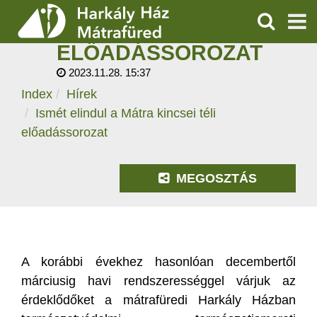
ISMÉT ELINDUL A
MÁTRA KINCSEI TÉLI
KERESÉS
ELŐADÁSSOROZAT
SZOLGÁLTATÁSOK
2023.11.28. 15:37
Index
Hírek
PROGRAMOK
Ismét elindul a Mátra kincsei téli
HÍREK
előadássorozat
RÓLUNK
MEGOSZTÁS
ÁRAK, NYITVATARTÁS
A korábbi évekhez hasonlóan decembertől
márciusig havi rendszerességgel várjuk az
érdeklődőket a mátrafüredi Harkály Házban