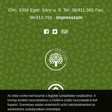
Cím: 3304 Eger, Sánc u. 6. Tel: 36/411-581 Fax:
36/412-791 -
Impresszum
Az oldal cookie-kat használ a legjobb szolgáltatás nyújtásához. A
honlap további használatához a cookie-k (sütik) használatát el kell
fogadni. Személyes adatai védelméről szóló intézkedéseinket az
adatvédelmi szabályzatban ismertetjük.