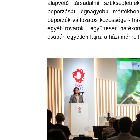
alapvető társadalmi szükségletn
beporzását legnagyobb mértékben
beporzók változatos közössége - ház
egyéb rovarok - együttesen hatékony
csupán egyetlen fajra, a házi méhre