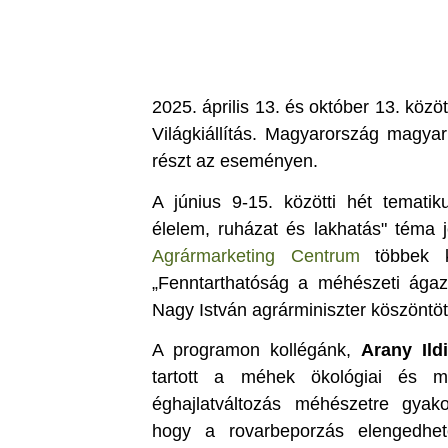
2025. április 13. és október 13. köz
Világkiállítás. Magyarország magya
részt az eseményen.
A június 9-15. közötti hét tematik
élelem, ruházat és lakhatás" téma 
Agrármarketing Centrum
többek kö
„Fenntarthatóság a méhészeti ágaz
Nagy István agrárminiszter köszöntöt
A programon kollégánk,
Arany Ild
tartott a méhek ökológiai és me
éghajlatváltozás méhészetre gyako
hogy a rovarbeporzás elengedhet