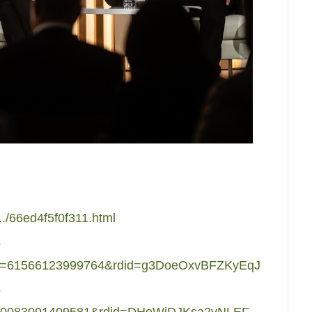
../66ed4f5f0f311.html
?
id=61566123999764&rdid=g3DoeOxvBFZKyEqJ
?