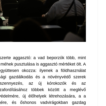
szerte aggasztó: a vad beporzók több, mint
i méhek pusztulása is aggasztó mértéket ölt. A
gyüttesen okozza: ilyenek a földhasználat
asági gazdálkodás és a növényvédő szerek
zetszennyezés, az új kórokozók és az
sszafordításához többek között a meglévő
védelmére, új élőhelyek létrehozására, a a
gére, és őshonos vadvirágokban gazdag