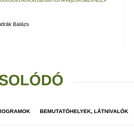
100083091409581&rdid=DHeWjDJKsa2vNLEF
drák Balázs
SOLÓDÓ
PROGRAMOK
BEMUTATÓHELYEK, LÁTNIVALÓK