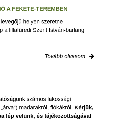
Ó A FEKETE-TEREMBEN
s levegőjű helyen szeretne
 a lillafüredi Szent István-barlang
Tovább olvasom
zgatóságunk számos lakossági
„árva”) madarakról, fiókákról.
Kérjük,
ba lép velünk, és tájékozottságával