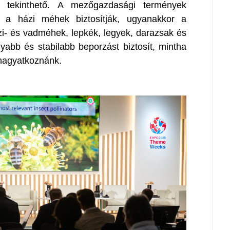
ek tekinthető. A mezőgazdasági termények
 a házi méhek biztosítják, ugyanakkor a
i- és vadméhek, lepkék, legyek, darazsak és
abb és stabilabb beporzást biztosít, mintha
 hagyatkoznánk.