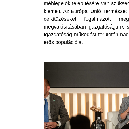
méhlegelők telepítésére van szüks
kiemelt. Az Európai Unió Természet-h
célkitűzéseket fogalmazott 
megvalósításában igazgatóságunk is
Igazgatóság működési területén nag
erős populációja.