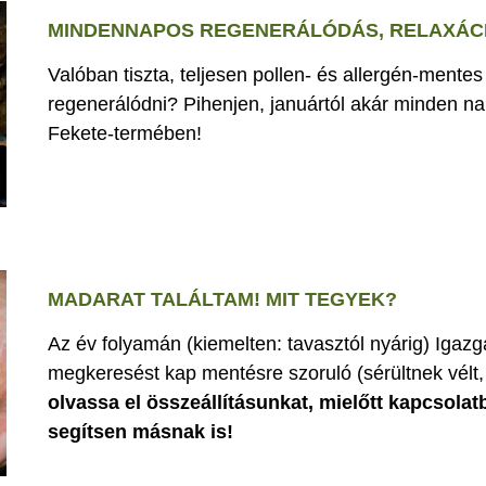
MINDENNAPOS REGENERÁLÓDÁS, RELAXÁCI
Valóban tiszta, teljesen pollen- és allergén-mente
regenerálódni? Pihenjen, januártól akár minden nap
Fekete-termében!
MADARAT TALÁLTAM! MIT TEGYEK?
Az év folyamán (kiemelten: tavasztól nyárig) Iga
megkeresést kap mentésre szoruló (sérültnek vélt, 
olvassa el összeállításunkat, mielőtt kapcsolat
segítsen másnak is!