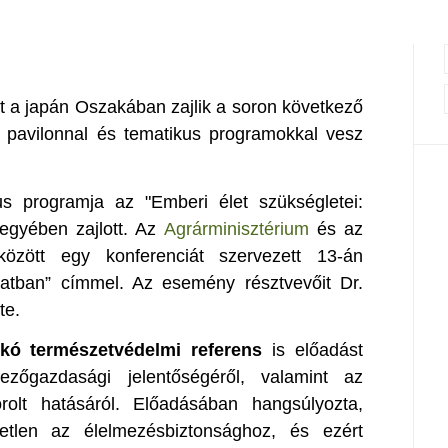
ött a japán Oszakában zajlik a soron következő
r pavilonnal és tematikus programokkal vesz
us programja az "Emberi élet szükségletei:
jegyében zajlott. Az
Agrárminisztérium
és az
zött egy konferenciát szervezett 13-án
atban” címmel. Az esemény résztvevőit Dr.
te.
ikó természetvédelmi referens
is előadást
zőgazdasági jelentőségéről, valamint az
rolt hatásáról. Előadásában hangsúlyozta,
etlen az élelmezésbiztonsághoz, és ezért