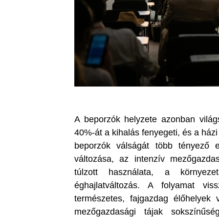
A beporzók helyzete azonban világ
40%-át a kihalás fenyegeti, és a ház
beporzók válságát több tényező e
változása, az intenzív mezőgazd
túlzott használata, a környe
éghajlatváltozás. A folyamat vi
természetes, fajgazdag élőhelyek 
mezőgazdasági tájak sokszínűsé