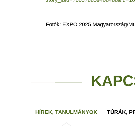
story_fbid=700378859408488&id=
Fotók: EXPO 2025 Magyarország/Mu
KAPC
HÍREK, TANULMÁNYOK
TÚRÁK, 