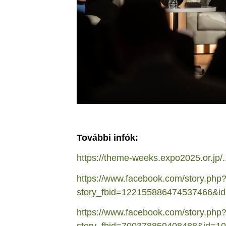
További infók:
https://theme-weeks.expo2025.or.jp/.
https://www.facebook.com/story.php
story_fbid=122155886474537466&
https://www.facebook.com/story.php