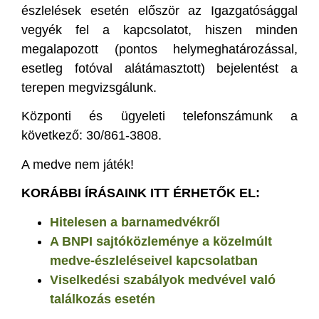
észlelések esetén először az Igazgatósággal
vegyék fel a kapcsolatot, hiszen minden
megalapozott (pontos helymeghatározással,
esetleg fotóval alátámasztott) bejelentést a
terepen megvizsgálunk.
Központi és ügyeleti telefonszámunk a
következő: 30/861-3808.
A medve nem játék!
KORÁBBI ÍRÁSAINK ITT ÉRHETŐK EL:
Hitelesen a barnamedvékről
A BNPI sajtóközleménye a közelmúlt
medve-észleléseivel kapcsolatban
Viselkedési szabályok medvével való
találkozás esetén