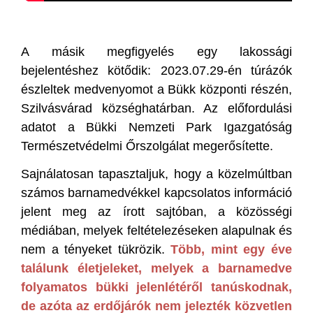
A másik megfigyelés egy lakossági
bejelentéshez kötődik: 2023.07.29-én túrázók
észleltek medvenyomot a Bükk központi részén,
Szilvásvárad községhatárban. Az előfordulási
adatot a Bükki Nemzeti Park Igazgatóság
Természetvédelmi Őrszolgálat megerősítette.
Sajnálatosan tapasztaljuk, hogy a közelmúltban
számos barnamedvékkel kapcsolatos információ
jelent meg az írott sajtóban, a közösségi
médiában, melyek feltételezéseken alapulnak és
nem a tényeket tükrözik.
Több, mint egy éve
találunk életjeleket, melyek a barnamedve
folyamatos bükki jelenlétéről tanúskodnak,
de azóta az erdőjárók nem jelezték közvetlen