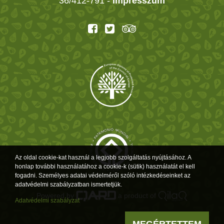
36/412-791 -
Impresszum
Az oldal cookie-kat használ a legjobb szolgáltatás nyújtásához. A
honlap további használatához a cookie-k (sütik) használatát el kell
fogadni. Személyes adatai védelméről szóló intézkedéseinket az
adatvédelmi szabályzatban ismertetjük.
Powered by
a product of
Adatvédelmi szabályzat