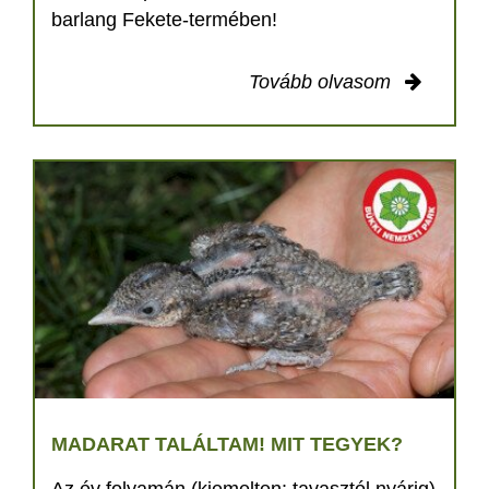
barlang Fekete-termében!
Tovább olvasom
MADARAT TALÁLTAM! MIT TEGYEK?
Az év folyamán (kiemelten: tavasztól nyárig)