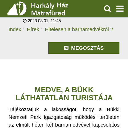
HITELESEN A
BARNAMEDVÉKRŐL 2.
KERESÉS
2023.08.01. 11:45
SZOLGÁLTATÁSOK
Index
Hírek
Hitelesen a barnamedvékről 2.
PROGRAMOK
MEGOSZTÁS
HÍREK
RÓLUNK
ÁRAK, NYITVATARTÁS
MEDVE, A BÜKK
LÁTHATATLAN TURISTÁJA
Tájékoztatjuk a lakosságot, hogy a Bükki
Nemzeti Park Igazgatóság működési területén
az elmúlt héten két barnamedvével kapcsolatos