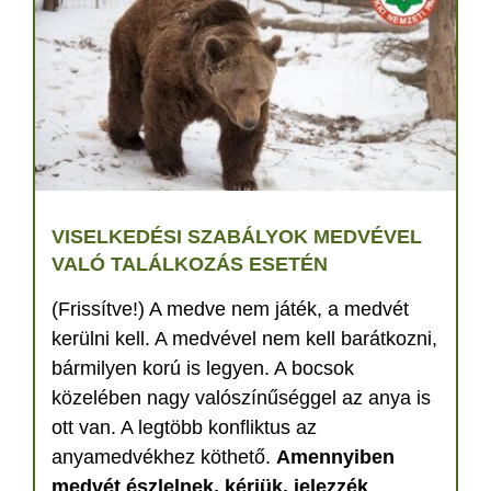
VISELKEDÉSI SZABÁLYOK MEDVÉVEL
VALÓ TALÁLKOZÁS ESETÉN
(Frissítve!) A medve nem játék, a medvét
kerülni kell. A medvével nem kell barátkozni,
bármilyen korú is legyen. A bocsok
közelében nagy valószínűséggel az anya is
ott van. A legtöbb konfliktus az
anyamedvékhez köthető.
Amennyiben
medvét észlelnek, kérjük, jelezzék