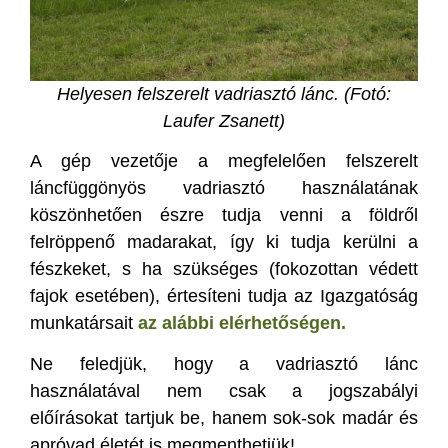
Helyesen felszerelt vadriasztó lánc. (Fotó:
Laufer Zsanett)
A gép vezetője a megfelelően felszerelt
láncfüggönyös vadriasztó használatának
köszönhetően észre tudja venni a földről
felröppenő madarakat, így ki tudja kerülni a
fészkeket, s ha szükséges (fokozottan védett
fajok esetében), értesíteni tudja az Igazgatóság
munkatársait
az alábbi elérhetőségen.
Ne feledjük, hogy a vadriasztó lánc
használatával nem csak a jogszabályi
előírásokat tartjuk be, hanem sok-sok madár és
apróvad életét is megmenthetjük!