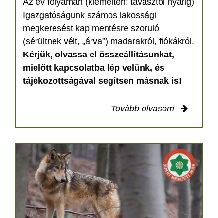
Az év folyamán (kiemelten: tavasztól nyárig)
Igazgatóságunk számos lakossági
megkeresést kap mentésre szoruló
(sérültnek vélt, „árva”) madarakról, fiókákról.
Kérjük, olvassa el összeállításunkat,
mielőtt kapcsolatba lép velünk, és
tájékozottságával segítsen másnak is!
Tovább olvasom