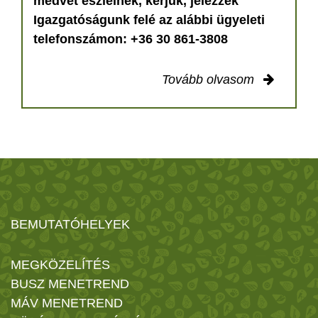
medvét észlelnek, kérjük, jelezzék
Igazgatóságunk felé az alábbi ügyeleti
telefonszámon: +36 30 861-3808
Tovább olvasom
BEMUTATÓHELYEK
MEGKÖZELÍTÉS
BUSZ MENETREND
MÁV MENETREND