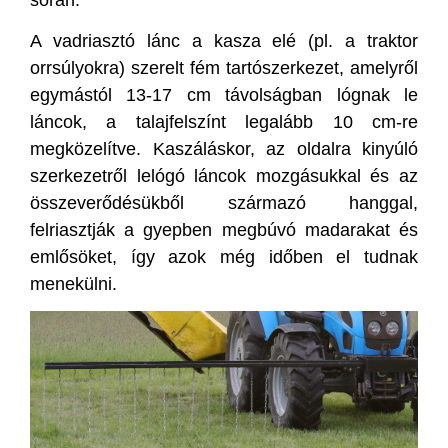
során.
A vadriasztó lánc a kasza elé (pl. a traktor
orrsúlyokra) szerelt fém tartószerkezet, amelyről
egymástól 13-17 cm távolságban lógnak le
láncok, a talajfelszínt legalább 10 cm-re
megközelítve. Kaszáláskor, az oldalra kinyúló
szerkezetről lelógó láncok mozgásukkal és az
összeverődésükből származó hanggal,
felriasztják a gyepben megbúvó madarakat és
emlősöket, így azok még időben el tudnak
menekülni.