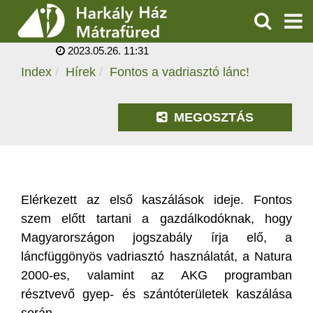
FONTOS A
VADRIASZTÓ LÁNC!
KERESÉS
2023.05.26. 11:31
SZOLGÁLTATÁSOK
Index
Hírek
Fontos a vadriasztó lánc!
PROGRAMOK
MEGOSZTÁS
HÍREK
RÓLUNK
Elérkezett az első kaszálások ideje. Fontos
ÁRAK, NYITVATARTÁS
szem előtt tartani a gazdálkodóknak, hogy
Magyarországon jogszabály írja elő, a
láncfüggönyös vadriasztó használatát, a Natura
2000-es, valamint az AKG programban
résztvevő gyep- és szántóterületek kaszálása