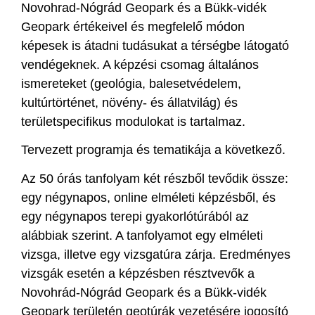
Novohrad-Nógrád Geopark és a Bükk-vidék
Geopark értékeivel és megfelelő módon
képesek is átadni tudásukat a térségbe látogató
vendégeknek. A képzési csomag általános
ismereteket (geológia, balesetvédelem,
kultúrtörténet, növény- és állatvilág) és
területspecifikus modulokat is tartalmaz.
Tervezett programja és tematikája a következő.
Az 50 órás tanfolyam két részből tevődik össze:
egy négynapos, online elméleti képzésből, és
egy négynapos terepi gyakorlótúrából az
alábbiak szerint. A tanfolyamot egy elméleti
vizsga, illetve egy vizsgatúra zárja. Eredményes
vizsgák esetén a képzésben résztvevők a
Novohrád-Nógrád Geopark és a Bükk-vidék
Geopark területén geotúrák vezetésére jogosító