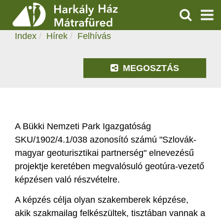
FELHÍVÁS
KERESÉS
2021.06.09. 15:31
Index
Hírek
Felhívás
SZOLGÁLTATÁSOK
PROGRAMOK
MEGOSZTÁS
HÍREK
RÓLUNK
A Bükki Nemzeti Park Igazgatóság
SKU/1902/4.1/038 azonosító számú "Szlovák-
ÁRAK, NYITVATARTÁS
magyar geoturisztikai partnerség" elnevezésű
projektje keretében megvalósuló geotúra-vezető
képzésen való részvételre.
A képzés célja olyan szakemberek képzése,
akik szakmailag felkészültek, tisztában vannak a