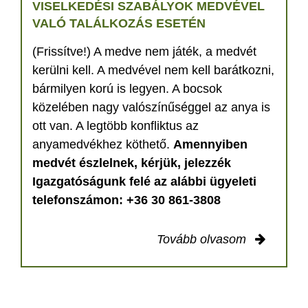
VISELKEDÉSI SZABÁLYOK MEDVÉVEL
VALÓ TALÁLKOZÁS ESETÉN
(Frissítve!) A medve nem játék, a medvét
kerülni kell. A medvével nem kell barátkozni,
bármilyen korú is legyen. A bocsok
közelében nagy valószínűséggel az anya is
ott van. A legtöbb konfliktus az
anyamedvékhez köthető.
Amennyiben
medvét észlelnek, kérjük, jelezzék
Igazgatóságunk felé az alábbi ügyeleti
telefonszámon: +36 30 861-3808
Tovább olvasom