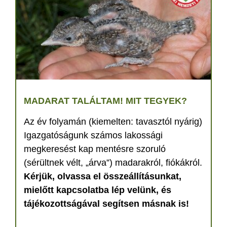
MADARAT TALÁLTAM! MIT TEGYEK?
Az év folyamán (kiemelten: tavasztól nyárig)
Igazgatóságunk számos lakossági
megkeresést kap mentésre szoruló
(sérültnek vélt, „árva”) madarakról, fiókákról.
Kérjük, olvassa el összeállításunkat,
mielőtt kapcsolatba lép velünk, és
tájékozottságával segítsen másnak is!