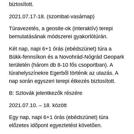
biztosított.
2021.07.17-18. (szombat-vasárnap)
Túravezetés, a geosite-ok (interaktív) terepi
bemutatásának módszerei gyakorlótúrán.
Két nap, napi 6+1 órás (ebédszünet) túra a
Bükk-fennsíkon és a Novohrád-Nógrád Geopark
területén (három db 8-10 fős csoportban). A
túrahelyszínekre Egerből történik az utazás. A
nap során egyszeri terepi étkezés biztosított.
B: Szlovák jelentkezők részére
2021.07.10. – 18. között
Egy nap, napi 6+1 órás (ebédszünet) túra
előzetes időpont egyeztetést követően.