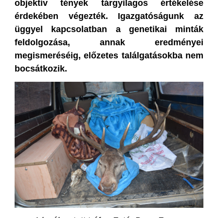
objektív tények tárgyilagos értékelése
érdekében végezték. Igazgatóságunk az
üggyel kapcsolatban a genetikai minták
feldolgozása, annak eredményei
megismeréséig, előzetes találgatásokba nem
bocsátkozik.