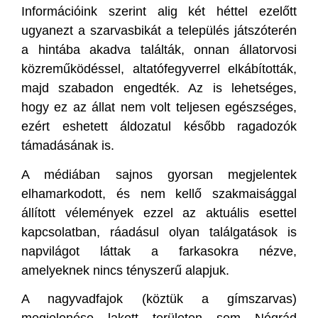
Információink szerint alig két héttel ezelőtt
ugyanezt a szarvasbikát a település játszóterén
a hintába akadva találták, onnan állatorvosi
közreműködéssel, altatófegyverrel elkábították,
majd szabadon engedték. Az is lehetséges,
hogy ez az állat nem volt teljesen egészséges,
ezért eshetett áldozatul később ragadozók
támadásának is.
A médiában sajnos gyorsan megjelentek
elhamarkodott, és nem kellő szakmaisággal
állított vélemények ezzel az aktuális esettel
kapcsolatban, ráadásul olyan találgatások is
napvilágot láttak a farkasokra nézve,
amelyeknek nincs tényszerű alapjuk.
A nagyvadfajok (köztük a gímszarvas)