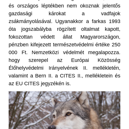
és országos léptékben nem okoznak jelentős
gazdasági károkat a vadfajok
zsákmányolásával. Ugyanakkor a farkas 1993
óta jogszabályba rögzített oltalmat kapott,
fokozottan védett állat Magyarországon,
pénzben kifejezett természetvédelmi értéke 250
000 Ft. Nemzetközi védelmét megalapozza.
hogy szerepel az Európai Közösség
Élőhelyvédelmi Irányelvének II. mellékletén,
valamint a Bern II. a CITES II., mellékletein és
az EU CITES jegyzékén is.