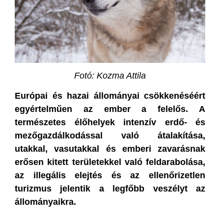
Fotó: Kozma Attila
Európai és hazai állo
mányai csökkenéséért
egyértelműen az ember a felelős. A
természetes élőhelyek intenzív erdő- és
mezőgazdálkodással való átalakítása,
utakkal, vasutakkal és emberi zavarásnak
erősen kitett területekkel való feldarabolása,
az illegális elejtés és az ellenőrizetlen
turizmus jelentik a legfőbb veszélyt az
állományaikra.