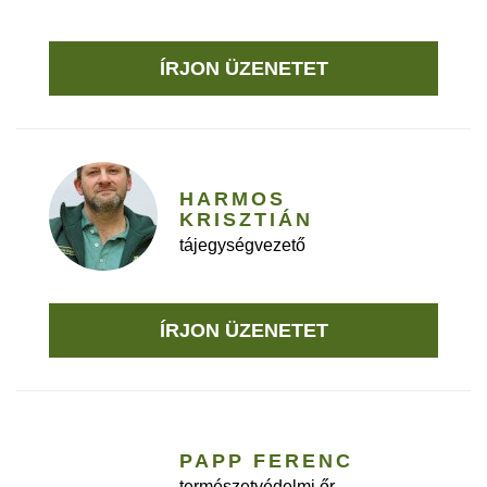
ÍRJON ÜZENETET
HARMOS
KRISZTIÁN
tájegységvezető
ÍRJON ÜZENETET
PAPP FERENC
természetvédelmi őr