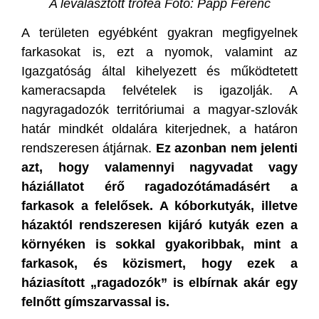
A leválasztott trófea Fotó: Papp Ferenc
A területen egyébként gyakran megfigyelnek
farkasokat is, ezt a nyomok, valamint az
Igazgatóság által kihelyezett és működtetett
kameracsapda felvételek is igazolják. A
nagyragadozók territóriumai a magyar-szlovák
határ mindkét oldalára kiterjednek, a határon
rendszeresen átjárnak.
Ez azonban nem jelenti
azt, hogy valamennyi nagyvadat vagy
háziállatot érő ragadozótámadásért a
farkasok a felelősek.
A kóborkutyák, illetve
házaktól rendszeresen kijáró kutyák ezen a
környéken is sokkal gyakoribbak, mint a
farkasok, és közismert, hogy ezek a
háziasított „ragadozók” is elbírnak akár egy
felnőtt gímszarvassal is.