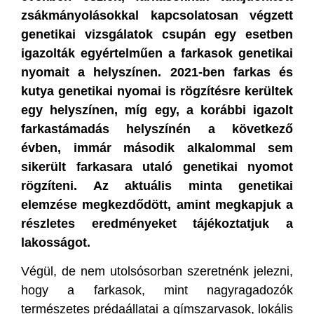
zsákmányolásokkal kapcsolatosan végzett
genetikai vizsgálatok csupán egy esetben
igazolták egyértelműen a farkasok genetikai
nyomait a helyszínen. 2021-ben farkas és
kutya genetikai nyomai is rögzítésre kerültek
egy helyszínen, míg egy, a korábbi igazolt
farkastámadás helyszínén a következő
évben, immár második alkalommal sem
sikerült farkasara utaló genetikai nyomot
rögzíteni. Az aktuális minta genetikai
elemzése megkezdődött, amint megkapjuk a
részletes eredményeket tájékoztatjuk a
lakosságot.
Végül, de nem utolsósorban szeretnénk jelezni,
hogy a farkasok, mint nagyragadozók
természetes prédaállatai a gímszarvasok, lokális