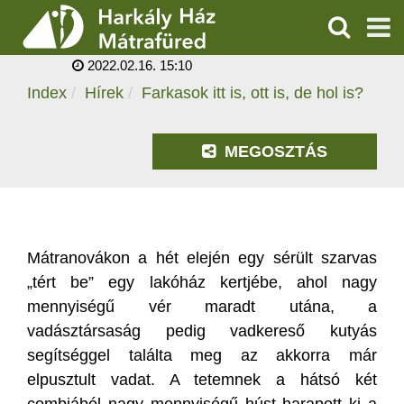
FARKASOK ITT IS, OTT
IS, DE HOL IS?
KERESÉS
2022.02.16. 15:10
SZOLGÁLTATÁSOK
Index
Hírek
Farkasok itt is, ott is, de hol is?
PROGRAMOK
MEGOSZTÁS
HÍREK
RÓLUNK
Mátranovákon a hét elején egy sérült szarvas
ÁRAK, NYITVATARTÁS
„tért be” egy lakóház kertjébe, ahol nagy
mennyiségű vér maradt utána, a
vadásztársaság pedig vadkereső kutyás
segítséggel találta meg az akkorra már
elpusztult vadat. A tetemnek a hátsó két