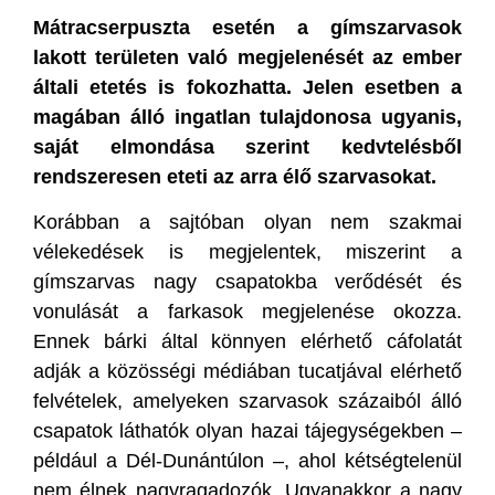
Mátracserpuszta esetén a gímszarvasok
lakott területen való megjelenését az ember
általi etetés is fokozhatta. Jelen esetben a
magában álló ingatlan tulajdonosa ugyanis,
saját elmondása szerint kedvtelésből
rendszeresen eteti az arra élő szarvasokat.
Korábban a sajtóban olyan nem szakmai
vélekedések is megjelentek, miszerint a
gímszarvas nagy csapatokba verődését és
vonulását a farkasok megjelenése okozza.
Ennek bárki által könnyen elérhető cáfolatát
adják a közösségi médiában tucatjával elérhető
felvételek, amelyeken szarvasok százaiból álló
csapatok láthatók olyan hazai tájegységekben –
például a Dél-Dunántúlon –, ahol kétségtelenül
nem élnek nagyragadozók. Ugyanakkor a nagy