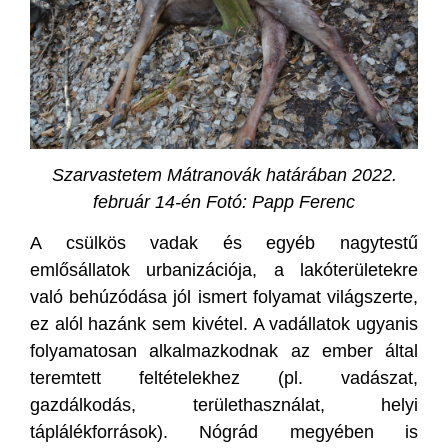
Szarvastetem Mátranovák határában 2022.
február 14-én Fotó: Papp Ferenc
A csülkös vadak és egyéb nagytestű
emlősállatok urbanizációja, a lakóterületekre
való behúzódása jól ismert folyamat világszerte,
ez alól hazánk sem kivétel. A vadállatok ugyanis
folyamatosan alkalmazkodnak az ember által
teremtett feltételekhez (pl. vadászat,
gazdálkodás, területhasználat, helyi
táplálékforrások). Nógrád megyében is