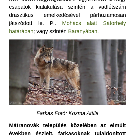
csapatok kialakulása szintén a vadlétszám
drasztikus emelkedésével párhuzamosan
játszódott le. Pl.
Mohács alatt Sátorhely
határában
; vagy szintén
Baranyában.
Farkas Fotó: Kozma Attila
Mátranovák település közelében az elmúlt
években észlelt, farkasoknak tulajdonított