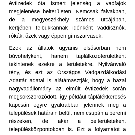
évtizedek óta ismert jelenség a vadfajok
megjelenése belterületen. Nemcsak falvakban,
de a megyeszékhely számos utcájában,
kertjében felbukkannak időnként vaddisznók,
rókák, őzek vagy éppen gímszarvasok.
Ezek az állatok ugyanis elsősorban nem
búvóhelyként, hanem táplálkozóterületként
tekintenek ezekre a területekre. Nyilvánvaló
tény, és ezt az Országos Vadgazdálkodási
Adattár adatai is alátámasztják, hogy a hazai
nagyvadállomány az elmúlt évtizedek során
megsokszorozódott, így például táplálékkeresés
kapcsán egyre gyakrabban jelennek meg a
települések határain belül, nem csupán a peremi
részeken, de akár a belterületeken,
településközpontokban is. Ezt a folyamatot a