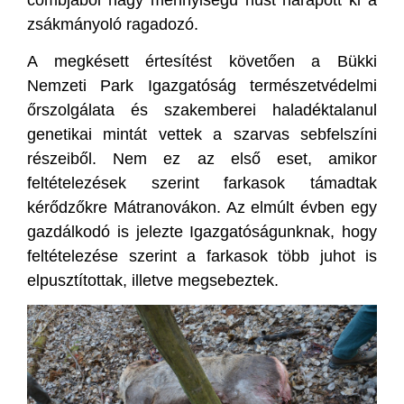
combjából nagy mennyiségű húst harapott ki a
zsákmányoló ragadozó.
A megkésett értesítést követően a Bükki
Nemzeti Park Igazgatóság természetvédelmi
őrszolgálata és szakemberei haladéktalanul
genetikai mintát vettek a szarvas sebfelszíni
részeiből. Nem ez az első eset, amikor
feltételezések szerint farkasok támadtak
kérődzőkre Mátranovákon. Az elmúlt évben egy
gazdálkodó is jelezte Igazgatóságunknak, hogy
feltételezése szerint a farkasok több juhot is
elpusztítottak, illetve megsebeztek.