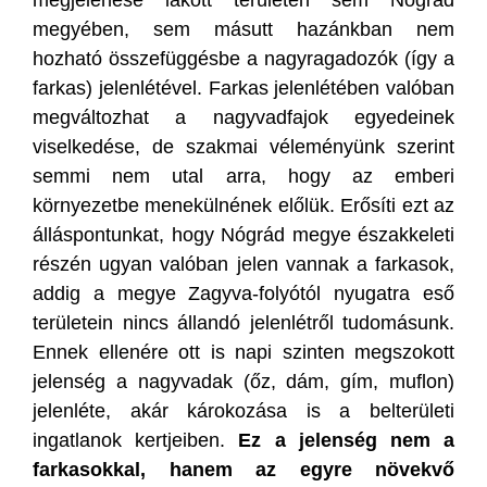
megjelenése lakott területen sem Nógrád
megyében, sem másutt hazánkban nem
hozható összefüggésbe a nagyragadozók (így a
farkas) jelenlétével. Farkas jelenlétében valóban
megváltozhat a nagyvadfajok egyedeinek
viselkedése, de szakmai véleményünk szerint
semmi nem utal arra, hogy az emberi
környezetbe menekülnének előlük. Erősíti ezt az
álláspontunkat, hogy Nógrád megye északkeleti
részén ugyan valóban jelen vannak a farkasok,
addig a megye Zagyva-folyótól nyugatra eső
területein nincs állandó jelenlétről tudomásunk.
Ennek ellenére ott is napi szinten megszokott
jelenség a nagyvadak (őz, dám, gím, muflon)
jelenléte, akár károkozása is a belterületi
ingatlanok kertjeiben.
Ez
a jelenség nem a
farkasokkal, hanem az egyre növekvő