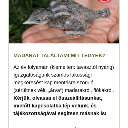
MADARAT TALÁLTAM! MIT TEGYEK?
Az év folyamán (kiemelten: tavasztól nyárig)
Igazgatóságunk számos lakossági
megkeresést kap mentésre szoruló
(sérültnek vélt, „árva”) madarakról, fiókákról.
Kérjük, olvassa el összeállításunkat,
mielőtt kapcsolatba lép velünk, és
tájékozottságával segítsen másnak is!