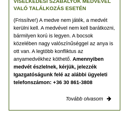
VISELKEDÉSI SZABÁLYOK MEDVÉVEL
VALÓ TALÁLKOZÁS ESETÉN
(Frissítve!) A medve nem játék, a medvét
kerülni kell. A medvével nem kell barátkozni,
bármilyen korú is legyen. A bocsok
közelében nagy valószínűséggel az anya is
ott van. A legtöbb konfliktus az
anyamedvékhez köthető.
Amennyiben
medvét észlelnek, kérjük, jelezzék
Igazgatóságunk felé az alábbi ügyeleti
telefonszámon: +36 30 861-3808
Tovább olvasom