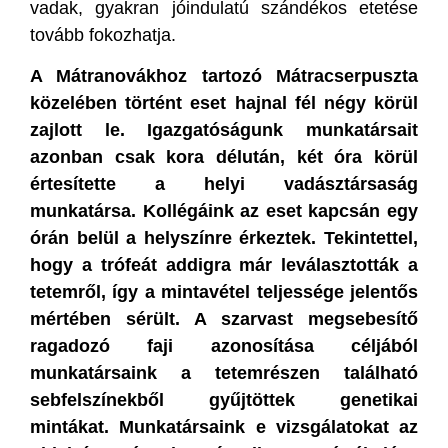
vadak, gyakran jóindulatú szándékos etetése
tovább fokozhatja.
A Mátranovákhoz tartozó Mátracserpuszta
közelében történt eset hajnal fél négy körül
zajlott le. Igazgatóságunk munkatársait
azonban csak kora délután, két óra körül
értesítette a helyi vadásztársaság
munkatársa.
Kollégáink az eset kapcsán egy
órán belül a helyszínre érkeztek. Tekintettel,
hogy a trófeát addigra már leválasztották a
tetemről, így a mintavétel teljessége jelentős
mértében sérült. A szarvast megsebesítő
ragadozó faji azonosítása céljából
munkatársaink a tetemrészen található
sebfelszínekből gyűjtöttek genetikai
mintákat. Munkatársaink e vizsgálatokat az